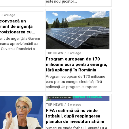
este noul jucător...
3 ore ago
 convoacă un
ent de urgență
rovizionarea cu
il
t de urgență la Guvern
rarea aprovizionării cu
 Guvernul României a
TOP NEWS
3 ore ago
Program european de 170
milioane euro pentru energie,
fără aplicanți în România
Program european de 170 milioane
euro pentru energie electrică, fără
aplicanți Un program european...
Sursă foto: Shutterstock
TOP NEWS
6 ore ago
FIFA reafirmă că nu vinde
fotbalul, după respingerea
planului de investitori străini
Nimeni nu vinde fotbalul, anunţă FIFA,