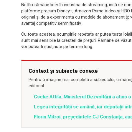
Netflix rămâne lider în industria de streaming, însă se con
platforme precum Disney+, Amazon Prime Video și HBO Ma
original și de a experimenta cu modele de abonament (pre
avantaj competitiv semnificativ.
Cu toate acestea, scumpirile repetate ar putea testa loialita
sunt mai sensibile la creșteri de prețuri. Rămâne de văzu
vor putea fi susținute pe termen lung.
Context și subiecte conexe
Pentru o imagine mai completă a subiectului, urmărește
editorial.
Cseke Attila: Ministerul Dezvoltării a atins
Legea integrității se amână, iar deputații in
Florin Mitroi, preşedintele CJ Constanţa, au