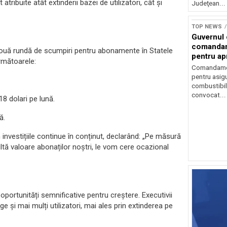
ribuite atât extinderii bazei de utilizatori, cât și
Judeţean...
TOP NEWS
Guvernul
comandam
 nouă rundă de scumpiri pentru abonamente în Statele
pentru ap
următoarele:
combustib
Comandamen
pentru asigu
combustibil
convocat...
8 dolari pe lună.
ă.
n investițiile continue în conținut, declarând: „Pe măsură
tă valoare abonaților noștri, le vom cere ocazional
oportunități semnificative pentru creștere. Executivii
 și mai mulți utilizatori, mai ales prin extinderea pe