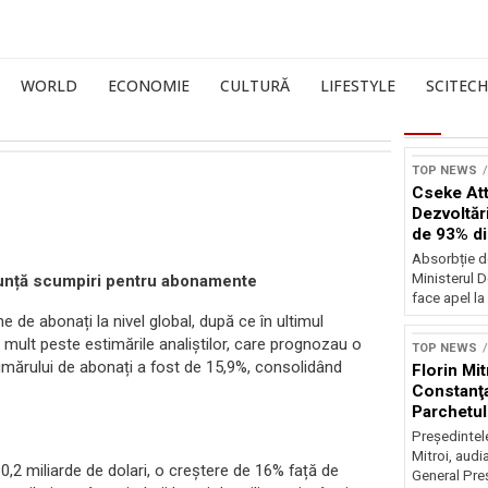
WORLD
ECONOMIE
CULTURĂ
LIFESTYLE
SCITECH
TOP NEWS
Cseke Atti
Dezvoltări
de 93% d
Absorbție d
Ministerul D
anunță scumpiri pentru abonamente
face apel la 
e de abonați la nivel global, după ce în ultimul
i, mult peste estimările analiștilor, care prognozau o
TOP NEWS
umărului de abonați a fost de 15,9%, consolidând
Florin Mit
Constanţa
Parchetul
Preşedintel
Mitroi, audi
 10,2 miliarde de dolari, o creștere de 16% față de
General Preş