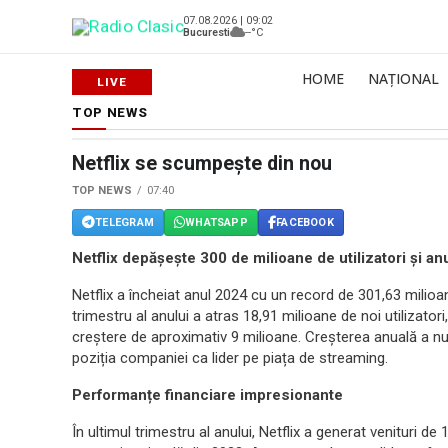
07.08.2026 | 09:02
Bucuresti
--°C
HOME
NAȚIONAL
TOP NEWS
Netflix se scumpește din nou
TOP NEWS
07:40
TELEGRAM
WHATSAPP
FACEBOOK
Netflix depășește 300 de milioane de utilizatori și 
Netflix a încheiat anul 2024 cu un record de 301,63 milioan
trimestru al anului a atras 18,91 milioane de noi utilizator
creștere de aproximativ 9 milioane. Creșterea anuală a n
poziția companiei ca lider pe piața de streaming.
Performanțe financiare impresionante
În ultimul trimestru al anului, Netflix a generat venituri de