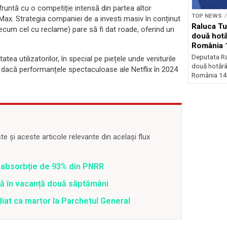
fruntă cu o competiție intensă din partea altor
TOP NEWS
x. Strategia companiei de a investi masiv în conținut
Raluca Tu
cum cel cu reclame) pare să fi dat roade, oferind un
două hotă
România 
Deputata Ra
tea utilizatorilor, în special pe piețele unde veniturile
două hotărâ
t dacă performanțele spectaculoase ale Netflix în 2024
România 140
 și aceste articole relevante din același flux
 o absorbție de 93% din PNRR
tră în vacanță două săptămâni
diat ca martor la Parchetul General