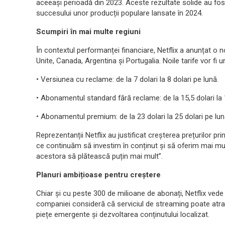
aceeași perioadă din 2023. Aceste rezultate solide au fost at
succesului unor producții populare lansate în 2024.
Scumpiri în mai multe regiuni
În contextul performanței financiare, Netflix a anunțat o
Unite, Canada, Argentina și Portugalia. Noile tarife vor fi 
• Versiunea cu reclame: de la 7 dolari la 8 dolari pe lună.
• Abonamentul standard fără reclame: de la 15,5 dolari la 1
• Abonamentul premium: de la 23 dolari la 25 dolari pe lun
Reprezentanții Netflix au justificat creșterea prețurilor pri
ce continuăm să investim în conținut și să oferim mai mul
acestora să plătească puțin mai mult”.
Planuri ambițioase pentru creștere
Chiar și cu peste 300 de milioane de abonați, Netflix vede 
companiei consideră că serviciul de streaming poate atrage
piețe emergente și dezvoltarea conținutului localizat.