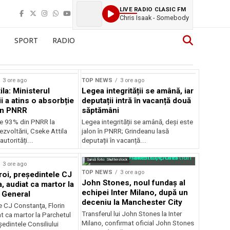
LIVE RADIO CLASIC FM
Chris Isaak - Somebody
SPORT
RADIO
3 ore ago
TOP NEWS
3 ore ago
la: Ministerul
Legea integrității se amână, iar
i a atins o absorbție
deputații intră în vacanță două
in PNRR
săptămâni
e 93% din PNRR la
Legea integrității se amână, deși este
ezvoltării, Cseke Attila
jalon în PNRR; Grindeanu lasă
autorități...
deputații în vacanță...
Sursă foto: Shutterstock
3 ore ago
TOP NEWS
3 ore ago
roi, preşedintele CJ
John Stones, noul fundaș al
, audiat ca martor la
echipei Inter Milano, după un
 General
deceniu la Manchester City
e CJ Constanţa, Florin
Transferul lui John Stones la Inter
at ca martor la Parchetul
Milano, confirmat oficial John Stones
edintele Consiliului