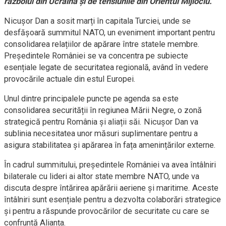
războiul din Ucraina și de tensiunile din Orientul Mijlociu.
Nicușor Dan a sosit marți în capitala Turciei, unde se
desfășoară summitul NATO, un eveniment important pentru
consolidarea relațiilor de apărare între statele membre.
Președintele României se va concentra pe subiecte
esențiale legate de securitatea regională, având în vedere
provocările actuale din estul Europei.
Unul dintre principalele puncte pe agenda sa este
consolidarea securității în regiunea Mării Negre, o zonă
strategică pentru România și aliații săi. Nicușor Dan va
sublinia necesitatea unor măsuri suplimentare pentru a
asigura stabilitatea și apărarea în fața amenințărilor externe.
În cadrul summitului, președintele României va avea întâlniri
bilaterale cu lideri ai altor state membre NATO, unde va
discuta despre întărirea apărării aeriene și maritime. Aceste
întâlniri sunt esențiale pentru a dezvolta colaborări strategice
și pentru a răspunde provocărilor de securitate cu care se
confruntă Alianța.