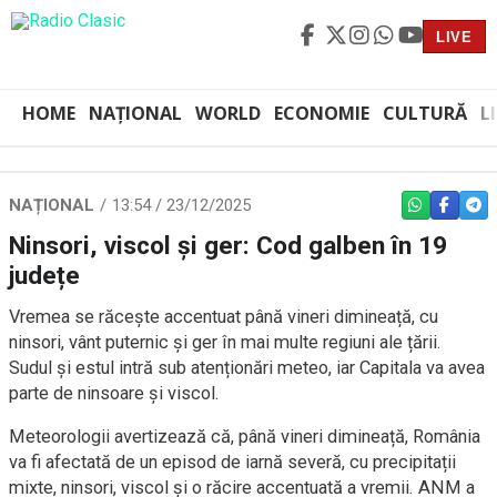
LIVE
HOME
NAȚIONAL
WORLD
ECONOMIE
CULTURĂ
L
NAȚIONAL
13:54 / 23/12/2025
WHATSAPP
FACEBO
TEL
Ninsori, viscol și ger: Cod galben în 19
județe
Vremea se răcește accentuat până vineri dimineață, cu
ninsori, vânt puternic și ger în mai multe regiuni ale țării.
Sudul și estul intră sub atenționări meteo, iar Capitala va avea
parte de ninsoare și viscol.
Meteorologii avertizează că, până vineri dimineață, România
va fi afectată de un episod de iarnă severă, cu precipitații
mixte, ninsori, viscol și o răcire accentuată a vremii. ANM a