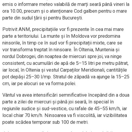
emis o informare meteo valabilă de marți seară până vineri la
ora 10.00, precum și o atenționare Cod galben pentru o mare
parte din sudul țării și pentru București.
Potrivit ANM, precipitațiile vor fi prezente în cea mai mare
parte a teritoriului. La munte și în Moldova vor predomina
ninsorile, în timp ce în sud vor fi precipitații mixte, care se
vor transforma treptat în ninsoare. În Oltenia, Muntenia și
nordul Dobrogei, din noaptea de miercuri spre joi, va ninge
consistent, cu acumulări de apă de 5–15 litri pe metru pătrat,
iar local, în Oltenia și vestul Carpaților Meridionali, cantitățile
pot depăși 25–30 l/mp. Stratul de zăpadă va ajunge la 15–25
cm, iar pe alocuri se va forma polei.
Vântul va avea intensificări semnificative începând din a doua
parte a zilei de miercuri și până joi seară, în special în
regiunile sudice și sud-vestice, cu rafale de 45–55 km/h, iar
local chiar 70 km/h. Ninsoarea va fi viscolită, iar vizibilitatea
poate scădea temporar sub 100 de metri.