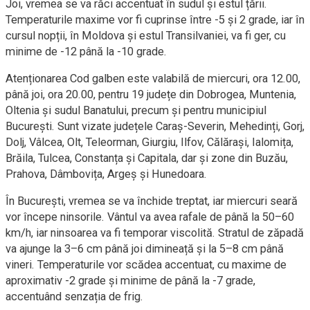
Joi, vremea se va răci accentuat în sudul și estul țării.
Temperaturile maxime vor fi cuprinse între -5 și 2 grade, iar în
cursul nopții, în Moldova și estul Transilvaniei, va fi ger, cu
minime de -12 până la -10 grade.
Atenționarea Cod galben este valabilă de miercuri, ora 12.00,
până joi, ora 20.00, pentru 19 județe din Dobrogea, Muntenia,
Oltenia și sudul Banatului, precum și pentru municipiul
București. Sunt vizate județele Caraș-Severin, Mehedinți, Gorj,
Dolj, Vâlcea, Olt, Teleorman, Giurgiu, Ilfov, Călărași, Ialomița,
Brăila, Tulcea, Constanța și Capitala, dar și zone din Buzău,
Prahova, Dâmbovița, Argeș și Hunedoara.
În București, vremea se va închide treptat, iar miercuri seară
vor începe ninsorile. Vântul va avea rafale de până la 50–60
km/h, iar ninsoarea va fi temporar viscolită. Stratul de zăpadă
va ajunge la 3–6 cm până joi dimineață și la 5–8 cm până
vineri. Temperaturile vor scădea accentuat, cu maxime de
aproximativ -2 grade și minime de până la -7 grade,
accentuând senzația de frig.