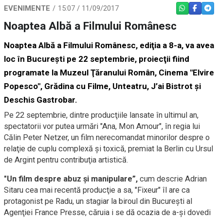
EVENIMENTE
15:07 / 11/09/2017
WHATSAPP
FACEBO
TEL
Noaptea Albă a Filmului Românesc
Noaptea Albă a Filmului Românesc, ediţia a 8-a, va avea
loc în Bucureşti pe 22 septembrie, proiecţii fiind
programate la Muzeul Ţăranului Român, Cinema "Elvire
Popesco", Grădina cu Filme, Unteatru, J’ai Bistrot şi
Deschis Gastrobar.
Pe 22 septembrie, dintre producţiile lansate în ultimul an,
spectatorii vor putea urmări "Ana, Mon Amour", în regia lui
Călin Peter Netzer, un film nerecomandat minorilor despre o
relaţie de cuplu complexă şi toxică, premiat la Berlin cu Ursul
de Argint pentru contribuţia artistică.
"Un film despre abuz şi manipulare”,
cum descrie Adrian
Sitaru cea mai recentă producţie a sa, "Fixeur" îl are ca
protagonist pe Radu, un stagiar la biroul din Bucureşti al
Agenţiei France Presse, căruia i se dă ocazia de a-şi dovedi