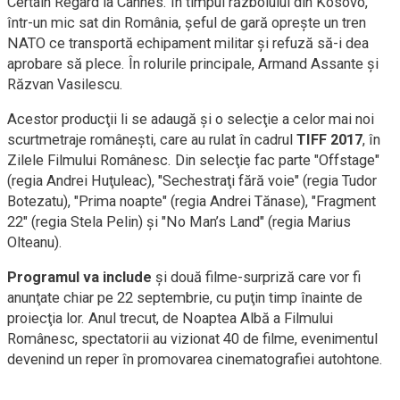
Certain Regard la Cannes. În timpul războiului din Kosovo,
într-un mic sat din România, şeful de gară opreşte un tren
NATO ce transportă echipament militar şi refuză să-i dea
aprobare să plece. În rolurile principale, Armand Assante şi
Răzvan Vasilescu.
Acestor producţii li se adaugă şi o selecţie a celor mai noi
scurtmetraje româneşti, care au rulat în cadrul
TIFF 2017
, în
Zilele Filmului Românesc. Din selecţie fac parte "Offstage"
(regia Andrei Huţuleac), "Sechestraţi fără voie" (regia Tudor
Botezatu), "Prima noapte" (regia Andrei Tănase), "Fragment
22" (regia Stela Pelin) şi "No Man’s Land" (regia Marius
Olteanu).
Programul va include
şi două filme-surpriză care vor fi
anunţate chiar pe 22 septembrie, cu puţin timp înainte de
proiecţia lor. Anul trecut, de Noaptea Albă a Filmului
Românesc, spectatorii au vizionat 40 de filme, evenimentul
devenind un reper în promovarea cinematografiei autohtone.