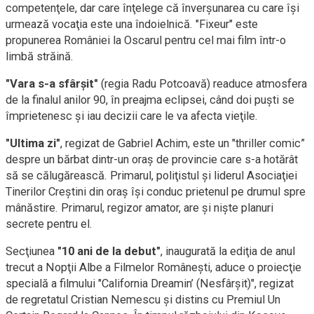
competenţele, dar care înţelege că înverşunarea cu care îşi
urmează vocaţia este una îndoielnică. "Fixeur" este
propunerea României la Oscarul pentru cel mai film într-o
limbă străină.
"Vara s-a sfârşit"
(regia Radu Potcoavă) readuce atmosfera
de la finalul anilor 90, în preajma eclipsei, când doi puşti se
împrietenesc şi iau decizii care le va afecta vieţile.
"Ultima zi"
, regizat de Gabriel Achim, este un "thriller comic”
despre un bărbat dintr-un oraş de provincie care s-a hotărât
să se călugărească. Primarul, poliţistul şi liderul Asociaţiei
Tinerilor Creştini din oraş îşi conduc prietenul pe drumul spre
mânăstire. Primarul, regizor amator, are şi nişte planuri
secrete pentru el.
Secţiunea
"10 ani de la debut"
, inaugurată la ediţia de anul
trecut a Nopţii Albe a Filmelor Româneşti, aduce o proiecţie
specială a filmului "California Dreamin’ (Nesfârşit)", regizat
de regretatul Cristian Nemescu şi distins cu Premiul Un