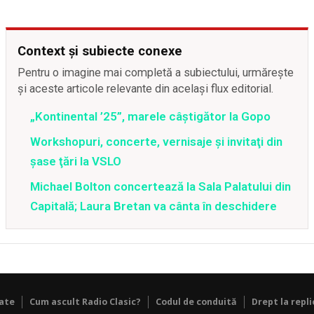
Context și subiecte conexe
Pentru o imagine mai completă a subiectului, urmărește
și aceste articole relevante din același flux editorial.
„Kontinental ’25”, marele câștigător la Gopo
Workshopuri, concerte, vernisaje şi invitaţi din
şase ţări la VSLO
Michael Bolton concertează la Sala Palatului din
Capitală; Laura Bretan va cânta în deschidere
tate
Cum ascult Radio Clasic?
Codul de conduită
Drept la repli