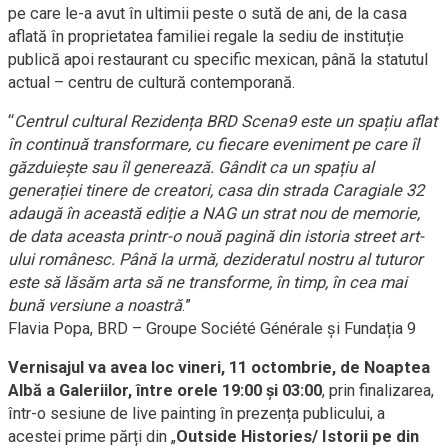
pe care le-a avut în ultimii peste o sută de ani, de la casa
aflată în proprietatea familiei regale la sediu de instituție
publică apoi restaurant cu specific mexican, până la statutul
actual – centru de cultură contemporană.
“
Centrul cultural Rezidența BRD Scena9 este un spațiu aflat
în continuă transformare, cu fiecare eveniment pe care îl
găzduiește sau îl generează. Gândit ca un spațiu al
generației tinere de creatori, casa din strada Caragiale 32
adaugă în această ediție a NAG un strat nou de memorie,
de data aceasta printr-o nouă pagină din istoria street art-
ului românesc. Până la urmă, dezideratul nostru al tuturor
este să lăsăm arta să ne transforme, în timp, în cea mai
bună versiune a noastră
.”
Flavia Popa, BRD – Groupe Société Générale și Fundația 9
Vernisajul va avea loc vineri, 11 octombrie, de Noaptea
Albă a Galeriilor, între orele 19:00 și 03:00
, prin finalizarea,
într-o sesiune de live painting în prezența publicului, a
acestei prime părți din „
Outside Histories/ Istorii pe din