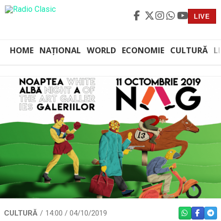
LIVE
HOME
NAȚIONAL
WORLD
ECONOMIE
CULTURĂ
L
CULTURĂ
14:00 / 04/10/2019
WHATSAPP
FACEBO
TEL