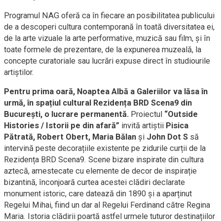
Programul NAG oferă ca în fiecare an posibilitatea publicului
de a descoperi cultura contemporană în toată diversitatea ei,
de la arte vizuale la arte performative, muzică sau film, și în
toate formele de prezentare, de la expunerea muzeală, la
concepte curatoriale sau lucrări expuse direct în studiourile
artiștilor.
Pentru prima oară, Noaptea Albă a Galeriilor va lăsa în
urmă, în spațiul cultural Rezidența BRD Scena9 din
București, o lucrare permanentă.
Proiectul
“Outside
Histories / Istorii pe din afară”
invită artiștii
Pisica
Pătrată, Robert Obert, Maria Bălan
și
John Dot S
să
intervină peste decorațiile existente pe zidurile curții de la
Rezidența BRD Scena9. Scene bizare inspirate din cultura
aztecă, amestecate cu elemente de decor de inspirație
bizantină, înconjoară curtea acestei clădiri declarate
monument istoric, care datează din 1890 și a aparținut
Regelui Mihai, fiind un dar al Regelui Ferdinand către Regina
Maria. Istoria clădirii poartă astfel urmele tuturor destinațiilor