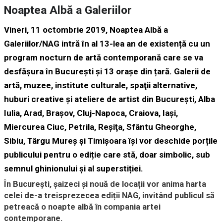
Noaptea Albă a Galeriilor
Vineri, 11 octombrie 2019, Noaptea Albă a
Galeriilor/NAG
intră în al 13-lea an de existență cu un
program nocturn de artă contemporană care se va
desfășura în București și 13 orașe din țară. Galerii de
artă, muzee, institute culturale, spaţii alternative,
huburi creative şi ateliere de artist din
București, Alba
Iulia, Arad, Braşov, Cluj-Napoca, Craiova, Iaşi,
Miercurea Ciuc, Petrila, Reşiţa, Sfântu Gheorghe,
Sibiu, Târgu Mureş și Timişoara
își vor deschide porțile
publicului pentru o ediție care stă, doar simbolic, sub
semnul ghinionului și al superstiției.
În București, șaizeci și nouă de locații vor anima harta
celei de-a treisprezecea ediții NAG, invitând publicul să
petreacă o noapte albă în compania artei
contemporane.