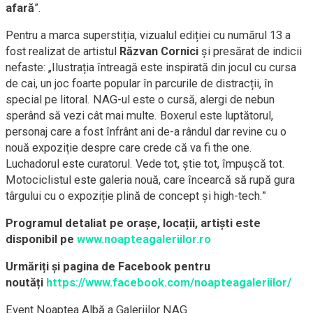
afară
”.
Pentru a marca superstiția, vizualul ediției cu numărul 13 a
fost realizat de artistul
Răzvan Cornici
și presărat de indicii
nefaste: „Ilustrația întreagă este inspirată din jocul cu cursa
de cai, un joc foarte popular în parcurile de distracții, în
special pe litoral. NAG-ul este o cursă, alergi de nebun
sperând să vezi cât mai multe. Boxerul este luptătorul,
personaj care a fost înfrânt ani de-a rândul dar revine cu o
nouă expoziție despre care crede că va fi the one.
Luchadorul este curatorul. Vede tot, știe tot, împușcă tot.
Motociclistul este galeria nouă, care încearcă să rupă gura
târgului cu o expoziție plină de concept și high-tech.”
Programul detaliat pe orașe, locații, artiști este
disponibil pe
www.noapteagaleriilor.ro
Urmăriți și pagina de Facebook pentru
noutăți
https://www.facebook.com/noapteagaleriilor/
Event Noaptea Albă a Galeriilor NAG