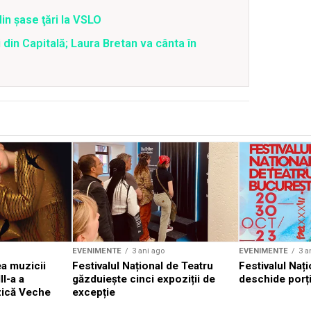
din şase ţări la VSLO
 din Capitală; Laura Bretan va cânta în
EVENIMENTE
3 ani ago
EVENIMENTE
3 a
a muzicii
Festivalul Național de Teatru
Festivalul Nați
II-a a
găzduiește cinci expoziții de
deschide porți
zică Veche
excepție