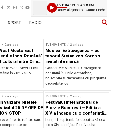
LIVE RADIO CLASIC FM
Rauw Alejandro - Carita Linda
SPORT
RADIO
E
2 ani ago
EVENIMENTE
2 ani ago
West Meets East
Musical Extravaganza – cu
psodie Indo-Română”
tenorul Ștefan von Korch și
t cultural între Orient
invitați de marcă
nt
ncerte West Meets East
Concertele Musical Extravaganza
omânia în 2025 cu o
continuă în lunile octombrie,
noiembrie şi decembrie cu programe
deosebite, cu...
E
2 ani ago
EVENIMENTE
2 ani ago
în vânzare biletele
Festivalul Internațional de
stivalul 25 DE ORE DE
Poezie București – Ediția a
NON-STOP
XIV-a începe cu o conferință
despre limba română
 evenimente (dintre care
Luni, 11 septembrie, debutează cea
susținută de Marco Lucchesi
) comprimate pe
de-a XIV-a ediție a Festivalului