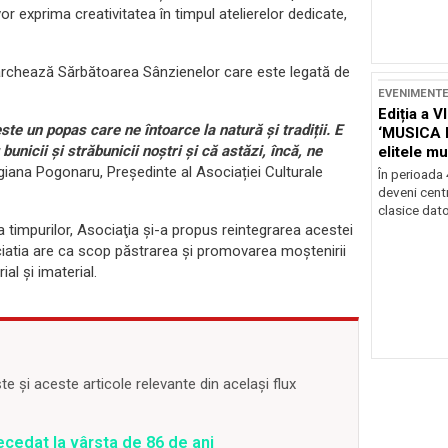
vor exprima creativitatea în timpul atelierelor dedicate,
 marchează Sărbătoarea Sânzienelor care este legată de
EVENIMENT
Ediția a V
te un popas care ne întoarce la natură și tradiții. E
‘MUSICA 
icii și străbunicii noștri și că astăzi, încă, ne
elitele mu
Brașov
giana Pogonaru, Președinte al Asociației Culturale
În perioada
deveni centr
clasice dator
a timpurilor, Asociaţia şi-a propus reintegrarea acestei
ociatia are ca scop păstrarea și promovarea moştenirii
al şi imaterial.
 și aceste articole relevante din același flux
ecedat la vârsta de 86 de ani