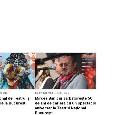
EVENIMENTE
Weekend c
Teatru la 
eveniment
ni ago
EVENIMENTE
3 ani ago
onal de Teatru își
Mircea Baniciu sărbătorește 50
le la București
de ani de carieră cu un spectacol
aniversar la Teatrul Național
București