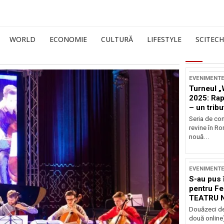
WORLD
ECONOMIE
CULTURĂ
LIFESTYLE
SCITECH
EVENIMENT
Turneul „
2025: Ra
– un tribu
și Occide
Seria de co
revine în R
nouă...
EVENIMENT
S-au pus 
pentru Fe
TEATRU 
Douăzeci de
două online