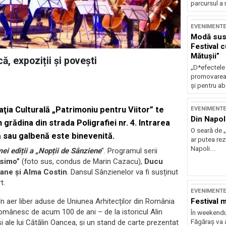
parcursul a 
EVENIMENT
Modă sust
Festival 
Mătușii”
, expoziții și povești
„D*efectele
promovarea 
și pentru ab
aţia Culturală „Patrimoniu pentru Viitor” te
EVENIMENT
Din Napol
grădina din strada Poligrafiei nr. 4. Intrarea
O seară de „
ă sau galbenă este binevenită.
ar putea re
Napoli...
i ediții a „Nopții de Sânziene
”. Programul serii
ssimo”
(foto sus, condus de Marin Cazacu),
Ducu
ane și Alma Costin
. Dansul Sânzienelor va fi susținut
t.
EVENIMENT
Festival 
 în aer liber aduse de Uniunea Arhitecților din România
i românesc de acum 100 de ani – de la istoricul Alin
În weekendu
Făgăraș va a
și ale lui Cătălin Oancea, și un stand de carte prezentat