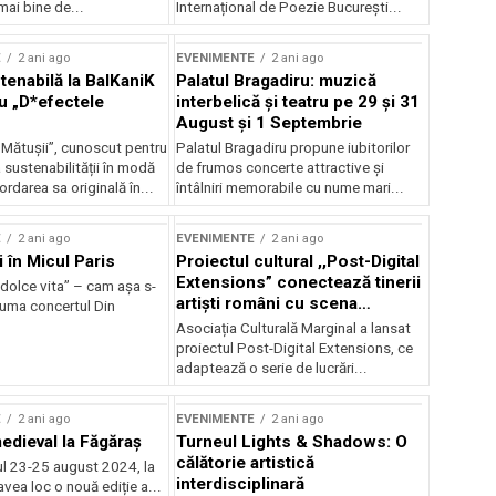
mai bine de...
Internațional de Poezie București...
E
2 ani ago
EVENIMENTE
2 ani ago
enabilă la BalKaniK
Palatul Bragadiru: muzică
cu „D*efectele
interbelică şi teatru pe 29 şi 31
August şi 1 Septembrie
 Mătușii”, cunoscut pentru
Palatul Bragadiru propune iubitorilor
sustenabilității în modă
de frumos concerte attractive şi
ordarea sa originală în...
întâlniri memorabile cu nume mari...
E
2 ani ago
EVENIMENTE
2 ani ago
i în Micul Paris
Proiectul cultural ,,Post-Digital
Extensions” conectează tinerii
dolce vita” – cam așa s-
artiști români cu scena
zuma concertul Din
internațională
Asociația Culturală Marginal a lansat
proiectul Post-Digital Extensions, ce
adaptează o serie de lucrări...
E
2 ani ago
EVENIMENTE
2 ani ago
medieval la Făgăraș
Turneul Lights & Shadows: O
călătorie artistică
l 23-25 august 2024, la
interdisciplinară
vea loc o nouă ediție a...