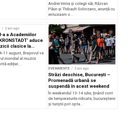
Andrei Irimia și colegii săi, Răzvan
Păun și Thibault Solorzano, anunță cu
entuziasm o...
E
2 ani ago
II-a a Academiilor
KRONSTADT’ aduce
zicii clasice la
 4-11 august, Brașovul va
ul mondial al muzicii
ită ediției...
EVENIMENTE
2 ani ago
Străzi deschise, București –
Promenadă urbană se
suspendă în acest weekend
În weekendul 13-14 iulie, ținând cont
de temperaturile ridicate, bucureștenii
și turiștii pot opta...