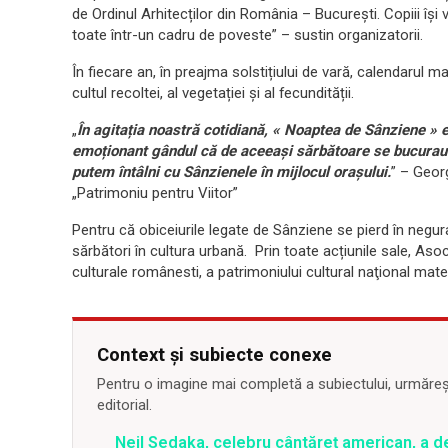
de Ordinul Arhitecților din România – București. Copiii își 
toate într-un cadru de poveste” – sustin organizatorii.
În fiecare an, în preajma solstițiului de vară, calendarul
cultul recoltei, al vegetației și al fecundității.
„
În agitația noastră cotidiană, « Noaptea de Sânziene » es
emoționant gândul că de aceeași sărbătoare se bucurau bun
putem întâlni cu Sânzienele în mijlocul orașului.
” – Geor
„Patrimoniu pentru Viitor”
Pentru că obiceiurile legate de Sânziene se pierd în negur
sărbători în cultura urbană. Prin toate acțiunile sale, As
culturale românesti, a patrimoniului cultural naţional materi
Context și subiecte conexe
Pentru o imagine mai completă a subiectului, urmărește
editorial.
Neil Sedaka, celebru cântăreț american, a d