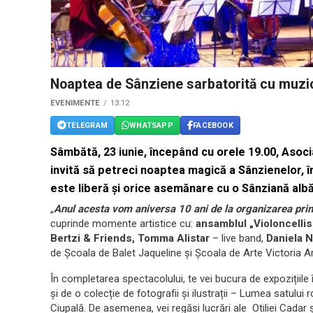
Noaptea de Sânziene sarbatorită cu muzică
EVENIMENTE
13:12
TELEGRAM
WHATSAPP
FACEBOOK
Sâmbătă, 23 iunie, începând cu orele 19.00, Asoci
invită să petreci noaptea magică a Sânzienelor, în 
este liberă și orice asemănare cu o Sânziană alb
„
Anul acesta vom aniversa 10 ani de la organizarea prime
cuprinde momente artistice cu:
ansamblul „Violoncelli
Bertzi & Friends, Tomma Alistar
– live band,
Daniela N
de Școala de Balet Jaqueline și Școala de Arte Victoria Ar
În completarea spectacolului, te vei bucura de expozițiile
și de o colecție de fotografii și ilustrații – Lumea satulu
Ciupală. De asemenea, vei regăsi lucrări ale Otiliei Cadar 