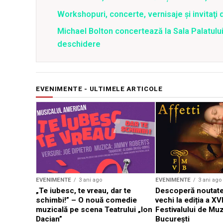
Workshopuri, concerte, vernisaje şi invitaţi 
Michael Bolton concertează la Sala Palatului
deschidere
EVENIMENTE - ULTIMELE ARTICOLE
EVENIMENTE
3 ani ago
EVENIMENTE
3 ani ago
„Te iubesc, te vreau, dar te
Descoperă noutate
schimbi!” – O nouă comedie
vechi la ediția a XVI
muzicală pe scena Teatrului „Ion
Festivalului de Mu
Dacian”
București