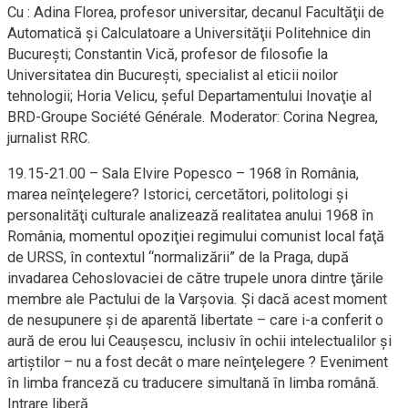
Cu : Adina Florea, profesor universitar, decanul Facultăţii de
Automatică şi Calculatoare a Universităţii Politehnice din
Bucureşti; Constantin Vică, profesor de filosofie la
Universitatea din Bucureşti, specialist al eticii noilor
tehnologii; Horia Velicu, şeful Departamentului Inovaţie al
BRD-Groupe Société Générale. Moderator: Corina Negrea,
jurnalist RRC.
19.15-21.00 – Sala Elvire Popesco – 1968 în România,
marea neînţelegere? Istorici, cercetători, politologi şi
personalităţi culturale analizează realitatea anului 1968 în
România, momentul opoziţiei regimului comunist local faţă
de URSS, în contextul “normalizării” de la Praga, după
invadarea Cehoslovaciei de către trupele unora dintre ţările
membre ale Pactului de la Varşovia. Şi dacă acest moment
de nesupunere şi de aparentă libertate – care i-a conferit o
aură de erou lui Ceauşescu, inclusiv în ochii intelectualilor şi
artiştilor – nu a fost decât o mare neînţelegere ? Eveniment
în limba franceză cu traducere simultană în limba română.
Intrare liberă.