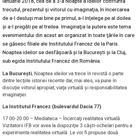
ianuarie 2018, cea de a 3-a Noapte a ideilor confruntă
trecutul, prezentul şi viitorul cu imaginaţia, în încercarea
de a-l desluşi mai bine pe primul, a-l înţelege pe al doilea
şi a-l pregăti pe al treilea. Imaginaţia la putere este tema
evenimentului din acest an organizat în toate ţările în care
se găsesc filiale ale Institutului Francez de la Paris.
Noaptea ideilor se desfăşoară şi la Bucureşti şi la Cluj,
sub egida Institutului Francez din România.
La Bucureşti
, Noaptea ideilor va trece în revistă o parte
dintre lecţiile istoriei recente dar, mai ales, va pune în
discuţie viitorul apropiat, viaţa virtuală şi responsabilitatea
imaginaţiei.
La Institutul Francez (bulevardul Dacia 77)
17.00-20.00 – Mediateca – Încercaţi realitatea virtuală.
Vizitatorii IFB vor avea la dispoziţie 3 căşti-ochelari pentru a
experimenta realitatea virtuală. Le vor fi propuse două