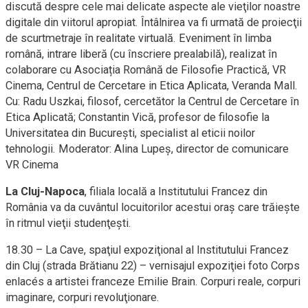
discută despre cele mai delicate aspecte ale vieţilor noastre
digitale din viitorul apropiat. Întâlnirea va fi urmată de proiecţii
de scurtmetraje în realitate virtuală. Eveniment în limba
română, intrare liberă (cu înscriere prealabilă), realizat în
colaborare cu Asociația Română de Filosofie Practică, VR
Cinema, Centrul de Cercetare in Etica Aplicata, Veranda Mall.
Cu: Radu Uszkai, filosof, cercetător la Centrul de Cercetare în
Etica Aplicată; Constantin Vică, profesor de filosofie la
Universitatea din Bucureşti, specialist al eticii noilor
tehnologii. Moderator: Alina Lupeş, director de comunicare
VR Cinema
La Cluj-Napoca
, filiala locală a Institutului Francez din
România va da cuvântul locuitorilor acestui oraş care trăieşte
în ritmul vieţii studenţeşti.
18.30 – La Cave, spaţiul expoziţional al Institutului Francez
din Cluj (strada Brătianu 22) – vernisajul expoziţiei foto Corps
enlacés a artistei franceze Emilie Brain. Corpuri reale, corpuri
imaginare, corpuri revoluţionare.