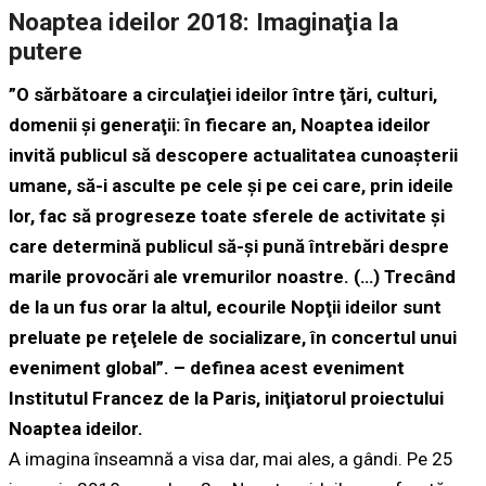
Noaptea ideilor 2018: Imaginaţia la
putere
”O sărbătoare a circulaţiei ideilor între ţări, culturi,
domenii şi generaţii: în fiecare an, Noaptea ideilor
invită publicul să descopere actualitatea cunoaşterii
umane, să-i asculte pe cele şi pe cei care, prin ideile
lor, fac să progreseze toate sferele de activitate şi
care determină publicul să-şi pună întrebări despre
marile provocări ale vremurilor noastre. (…) Trecând
de la un fus orar la altul, ecourile Nopţii ideilor sunt
preluate pe reţelele de socializare, în concertul unui
eveniment global”. – definea acest eveniment
Institutul Francez de la Paris, iniţiatorul proiectului
Noaptea ideilor.
A imagina înseamnă a visa dar, mai ales, a gândi. Pe 25