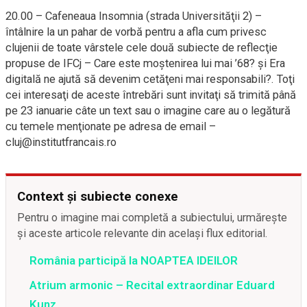
20.00 – Cafeneaua Insomnia (strada Universităţii 2) –
întâlnire la un pahar de vorbă pentru a afla cum privesc
clujenii de toate vârstele cele două subiecte de reflecţie
propuse de IFCj – Care este moştenirea lui mai ’68? şi Era
digitală ne ajută să devenim cetăţeni mai responsabili?. Toţi
cei interesaţi de aceste întrebări sunt invitaţi să trimită până
pe 23 ianuarie câte un text sau o imagine care au o legătură
cu temele menţionate pe adresa de email –
cluj@institutfrancais.ro
Context și subiecte conexe
Pentru o imagine mai completă a subiectului, urmărește
și aceste articole relevante din același flux editorial.
România participă la NOAPTEA IDEILOR
Atrium armonic – Recital extraordinar Eduard
Kunz