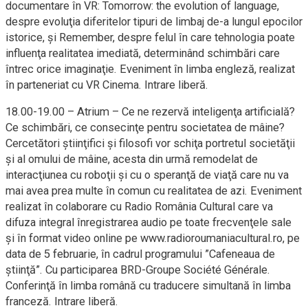
documentare în VR: Tomorrow: the evolution of language,
despre evoluţia diferitelor tipuri de limbaj de-a lungul epocilor
istorice, şi Remember, despre felul în care tehnologia poate
influenţa realitatea imediată, determinând schimbări care
întrec orice imaginaţie. Eveniment în limba engleză, realizat
în parteneriat cu VR Cinema. Intrare liberă.
18.00-19.00 – Atrium – Ce ne rezervă inteligenţa artificială?
Ce schimbări, ce consecinţe pentru societatea de mâine?
Cercetători ştiinţifici şi filosofi vor schiţa portretul societăţii
şi al omului de mâine, acesta din urmă remodelat de
interacţiunea cu roboţii şi cu o speranţă de viaţă care nu va
mai avea prea multe în comun cu realitatea de azi. Eveniment
realizat în colaborare cu Radio România Cultural care va
difuza integral înregistrarea audio pe toate frecvenţele sale
şi în format video online pe www.radioroumaniacultural.ro, pe
data de 5 februarie, în cadrul programului ”Cafeneaua de
ştiinţă”. Cu participarea BRD-Groupe Société Générale.
Conferinţă în limba română cu traducere simultană în limba
franceză. Intrare liberă.