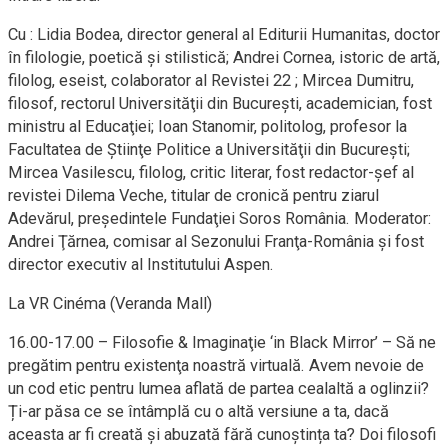
Cu : Lidia Bodea, director general al Editurii Humanitas, doctor
în filologie, poetică şi stilistică; Andrei Cornea, istoric de artă,
filolog, eseist, colaborator al Revistei 22 ; Mircea Dumitru,
filosof, rectorul Universităţii din Bucureşti, academician, fost
ministru al Educaţiei; Ioan Stanomir, politolog, profesor la
Facultatea de Ştiinţe Politice a Universităţii din Bucureşti;
Mircea Vasilescu, filolog, critic literar, fost redactor-şef al
revistei Dilema Veche, titular de cronică pentru ziarul
Adevărul, preşedintele Fundaţiei Soros România. Moderator:
Andrei Ţărnea, comisar al Sezonului Franţa-România şi fost
director executiv al Institutului Aspen.
La VR Cinéma (Veranda Mall)
16.00-17.00 – Filosofie & Imaginaţie ‘in Black Mirror’ – Să ne
pregătim pentru existenţa noastră virtuală. Avem nevoie de
un cod etic pentru lumea aflată de partea cealaltă a oglinzii?
Ți-ar păsa ce se întâmplă cu o altă versiune a ta, dacă
aceasta ar fi creată și abuzată fără cunoștința ta? Doi filosofi