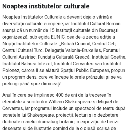
Noaptea institutelor culturale
Noaptea Institutelor Culturale a devenit deja o vitrină a
diversității culturale europene; iar Institutul Cultural Român
anunţă că un număr de 15 instituții culturale din București
organizează, sub egida EUNIC, cea de-a zecea ediție a
Nopții Institutelor Culturale. „British Council, Centrul Ceh,
Centrul Cultural Turc, Delegația Valonia-Bruxelles, Forumul
Cultural Austriac, Fundația Culturală Greacă, Institutul Goethe,
Institutul Balassi Intézet, Institutul Cervantes sau Institutul
Polonez, cărora li se alătură Spaţiul Public European, propun
un program dens, care va începe la orele prânzului și se va
prelungi până spre dimineață.
Anul în care se împlinesc 400 de ani de la trecerea în
eternitate a scriitorilor William Shakespeare și Miguel de
Cervantes, iar programul include un spectacol de teatru după
sonetele lui Shakespeare, proiecții, lecturi și o dezbatere
dedicate marelui dramaturg britanic, o expoziție de benzi
desenate și de ilustrație pornind de la o piesă scrisă de