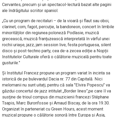
Cervantes, precum și un spectacol-lectură bazat alte pagini
ale îndrăgitului scriitor spaniol.
„Cu un program de recitaluri – de la vioară și flaut sau oboi,
clarinet, corn, fagot, percuție, la bandoneon, concert în limbile
minorităților din regiunea poloneză Podlasie, muzică
grecească, muzică franțuzească interpretată în vârful unei
rochii uriașe, jazz, jam session live, festa portuguesa, silent
disco și post-techno party, cea de-a zecea ediție a Nopții
Institutelor Culturale oferă o călătorie muzicală pentru toate
gusturile."
Şi Institutul Francez propune un program variat în incinta sa
istorică de pe bulevardul Dacia nr. 77 din Capitală. Nici
melomanii nu sunt uitați, pentru că sala "Elvira Popescu" va
găzdui concertul de jazz intitulat „Border lines”,pe care îl va
susţine de trioul compus din muzicienii francezi Stéphane
Tsapis, Marc Buronfosse și Arnaud Biscay, de la ora 19.30.
Organizat în parteneriat cu Green Hours, acest moment
muzical propune o călătorie sonoră între Europa și Asia,