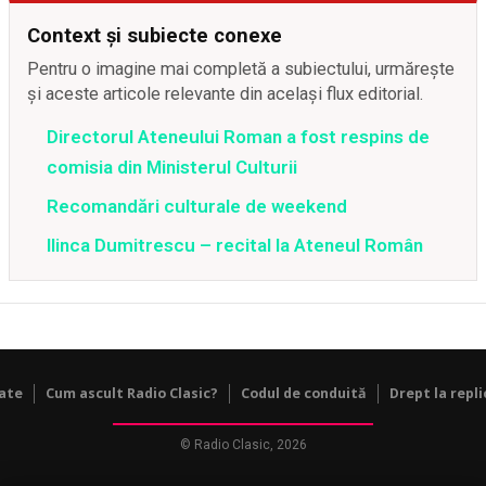
Context și subiecte conexe
Pentru o imagine mai completă a subiectului, urmărește
și aceste articole relevante din același flux editorial.
Directorul Ateneului Roman a fost respins de
comisia din Ministerul Culturii
Recomandări culturale de weekend
Ilinca Dumitrescu – recital la Ateneul Român
tate
Cum ascult Radio Clasic?
Codul de conduită
Drept la repli
© Radio Clasic, 2026