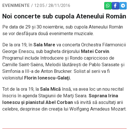
EVENIMENTE
12:05 / 28/11/2016
WHATSAPP
FACEBO
TEL
Noi concerte sub cupola Ateneului Român
Pe data de 29 şi 30 noiembrie, sub cupola Ateneului Român
se vor desfăşura două evenimente muzicale.
De la ora 19, în
Sala Mare
va concerta Orchestra Filarmonicii
George Enescu, sub bagheta dirijorului
Matei Corvin
.
Programul include Introducere şi Rondo capriccioso de
Camille Saint-Saëns, Melodii lăutăreşti de Pablo Sarasate şi
Simfonia a III-a de Anton Bruckner. Solist al serii va fi
violonistul
Florin Ionescu-Galaţi.
Tot de la ora 19, la
Sala Mică
însă, va avea loc un nou recital
înscris în agenda Stagiunii de Marţi Seara.
Soprana Irina
Ionescu şi pianistul Abel Corban
vă invită să ascultaţi arii
celebre, desprinse din creaţia lui Wolfgang Amadeus Mozart.