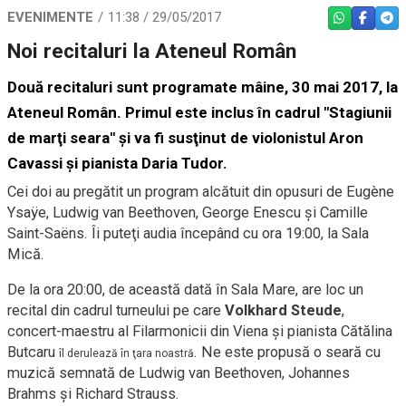
EVENIMENTE
11:38 / 29/05/2017
WHATSAPP
FACEBO
TEL
Noi recitaluri la Ateneul Român
Două recitaluri sunt programate mâine, 30 mai 2017, la
Ateneul Român. Primul este inclus în cadrul "Stagiunii
de marţi seara" şi va fi susţinut de violonistul Aron
Cavassi și pianista Daria Tudor.
Cei doi au pregătit un program alcătuit din opusuri de Eugène
Ysaÿe, Ludwig van Beethoven, George Enescu şi Camille
Saint-Saëns. Îi puteţi audia începând cu ora 19:00, la Sala
Mică.
De la ora 20:00, de această dată în Sala Mare, are loc un
recital din cadrul turneului pe care
Volkhard Steude
,
concert-maestru al Filarmonicii din Viena şi pianista Cătălina
Butcaru
. Ne este propusă o seară cu
îl derulează
în ţara noastră
muzică semnată de Ludwig van Beethoven, Johannes
Brahms şi Richard Strauss.