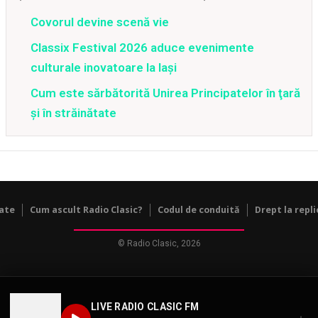
Covorul devine scenă vie
Classix Festival 2026 aduce evenimente
culturale inovatoare la Iași
Cum este sărbătorită Unirea Principatelor în ţară
şi în străinătate
tate
Cum ascult Radio Clasic?
Codul de conduită
Drept la repli
© Radio Clasic, 2026
LIVE RADIO CLASIC FM