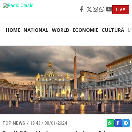
LIVE
HOME
NAȚIONAL
WORLD
ECONOMIE
CULTURĂ
L
TOP NEWS
19:43 / 08/01/2024
WHATSAPP
FACEBO
TEL