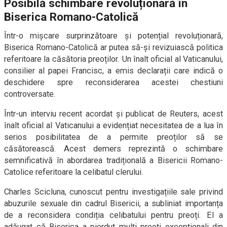
Posibilă schimbare revoluționară în
Biserica Romano-Catolică
Într-o mișcare surprinzătoare și potențial revoluționară,
Biserica Romano-Catolică ar putea să-și revizuiască politica
referitoare la căsătoria preoților. Un înalt oficial al Vaticanului,
consilier al papei Francisc, a emis declarații care indică o
deschidere spre reconsiderarea acestei chestiuni
controversate.
Într-un interviu recent acordat și publicat de Reuters, acest
înalt oficial al Vaticanului a evidențiat necesitatea de a lua în
serios posibilitatea de a permite preoților să se
căsătorească. Acest demers reprezintă o schimbare
semnificativă în abordarea tradițională a Bisericii Romano-
Catolice referitoare la celibatul clerului.
Charles Scicluna, cunoscut pentru investigațiile sale privind
abuzurile sexuale din cadrul Bisericii, a subliniat importanța
de a reconsidera condiția celibatului pentru preoți. El a
adăugat că Biserica a pierdut mulți preoți excepționali din