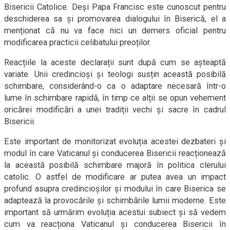
Bisericii Catolice. Deși Papa Francisc este cunoscut pentru
deschiderea sa și promovarea dialogului în Biserică, el a
menționat că nu va face nici un demers oficial pentru
modificarea practicii celibatului preoților.
Reacțiile la aceste declarații sunt după cum se așteaptă
variate. Unii credincioși și teologi susțin această posibilă
schimbare, considerând-o ca o adaptare necesară într-o
lume în schimbare rapidă, în timp ce alții se opun vehement
oricărei modificări a unei tradiții vechi și sacre în cadrul
Bisericii.
Este important de monitorizat evoluția acestei dezbateri și
modul în care Vaticanul și conducerea Bisericii reacționează
la această posibilă schimbare majoră în politica clerului
catolic. O astfel de modificare ar putea avea un impact
profund asupra credincioșilor și modului în care Biserica se
adaptează la provocările și schimbările lumii moderne. Este
important să urmărim evoluția acestui subiect și să vedem
cum va reacționa Vaticanul și conducerea Bisericii în