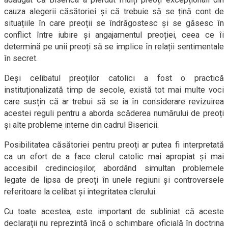
cauza alegerii căsătoriei și că trebuie să se țină cont de
situațiile în care preoții se îndrăgostesc și se găsesc în
conflict între iubire și angajamentul preoției, ceea ce îi
determină pe unii preoți să se implice în relații sentimentale
în secret.
Deși celibatul preoților catolici a fost o practică
instituționalizată timp de secole, există tot mai multe voci
care susțin că ar trebui să se ia în considerare revizuirea
acestei reguli pentru a aborda scăderea numărului de preoți
și alte probleme interne din cadrul Bisericii.
Posibilitatea căsătoriei pentru preoți ar putea fi interpretată
ca un efort de a face clerul catolic mai apropiat și mai
accesibil credincioșilor, abordând simultan problemele
legate de lipsa de preoți în unele regiuni și controversele
referitoare la celibat și integritatea clerului.
Cu toate acestea, este important de subliniat că aceste
declarații nu reprezintă încă o schimbare oficială în doctrina