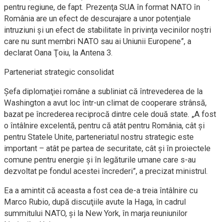
pentru regiune, de fapt. Prezenţa SUA în format NATO în
România are un efect de descurajare a unor potenţiale
intruziuni şi un efect de stabilitate în privinţa vecinilor noştri
care nu sunt membri NATO sau ai Uniunii Europene”, a
declarat Oana Ţoiu, la Antena 3.
Parteneriat strategic consolidat
Şefa diplomaţiei române a subliniat că întrevederea de la
Washington a avut loc într-un climat de cooperare strânsă,
bazat pe încrederea reciprocă dintre cele două state. „A fost
o întâlnire excelentă, pentru că atât pentru România, cât şi
pentru Statele Unite, parteneriatul nostru strategic este
important – atât pe partea de securitate, cât şi în proiectele
comune pentru energie şi în legăturile umane care s-au
dezvoltat pe fondul acestei încrederi”, a precizat ministrul.
Ea a amintit că aceasta a fost cea de-a treia întâlnire cu
Marco Rubio, după discuţiile avute la Haga, în cadrul
summitului NATO, şi la New York, în marja reuniunilor