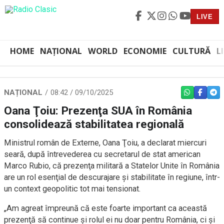
LIVE
HOME
NAȚIONAL
WORLD
ECONOMIE
CULTURĂ
L
NAȚIONAL
08:42 / 09/10/2025
WHATSAPP
FACEBO
TEL
Oana Ţoiu: Prezenţa SUA în România
consolidează stabilitatea regională
Ministrul român de Externe, Oana Ţoiu, a declarat miercuri
seară, după întrevederea cu secretarul de stat american
Marco Rubio, că prezenţa militară a Statelor Unite în România
are un rol esenţial de descurajare şi stabilitate în regiune, într-
un context geopolitic tot mai tensionat.
„Am agreat împreună că este foarte important ca această
prezenţă să continue şi rolul ei nu doar pentru România, ci şi