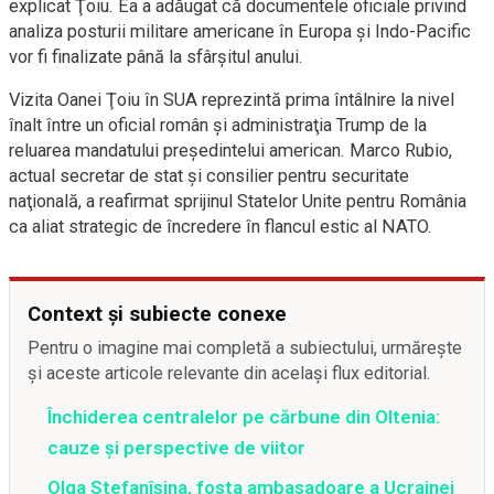
explicat Ţoiu. Ea a adăugat că documentele oficiale privind
analiza posturii militare americane în Europa şi Indo-Pacific
vor fi finalizate până la sfârşitul anului.
Vizita Oanei Ţoiu în SUA reprezintă prima întâlnire la nivel
înalt între un oficial român şi administraţia Trump de la
reluarea mandatului preşedintelui american. Marco Rubio,
actual secretar de stat şi consilier pentru securitate
naţională, a reafirmat sprijinul Statelor Unite pentru România
ca aliat strategic de încredere în flancul estic al NATO.
Context și subiecte conexe
Pentru o imagine mai completă a subiectului, urmărește
și aceste articole relevante din același flux editorial.
Închiderea centralelor pe cărbune din Oltenia:
cauze și perspective de viitor
Olga Stefanîşina, fosta ambasadoare a Ucrainei