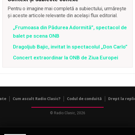
Pentru o imagine mai completă a subiectului, urmărește
și aceste articole relevante din același flux editorial.
„Frumoasa din Pădurea Adormită”, spectacol de
balet pe scena ONB
Dragoljub Bajic, invitat în spectacolul „Don Carlo”
Concert extraordinar la ONB de Ziua Europei
tate
Cum ascult Radio Clasic?
Codul de conduită
Drept la repli
© Radio Clasic, 2026