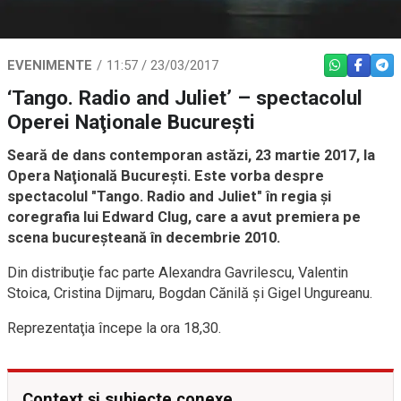
EVENIMENTE
11:57 / 23/03/2017
WHATSAPP
FACEBO
TEL
‘Tango. Radio and Juliet’ – spectacolul
Operei Naţionale Bucureşti
Seară de dans contemporan astăzi, 23 martie 2017, la
Opera Naţională Bucureşti. Este vorba despre
spectacolul "Tango. Radio and Juliet" în regia şi
coregrafia lui Edward Clug, care a avut premiera pe
scena bucureşteană în decembrie 2010.
Din distribuţie fac parte Alexandra Gavrilescu, Valentin
Stoica, Cristina Dijmaru, Bogdan Cănilă şi Gigel Ungureanu.
Reprezentaţia începe la ora 18,30.
Context și subiecte conexe