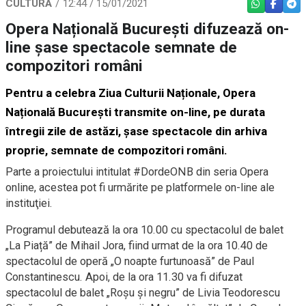
CULTURĂ
12:44 / 15/01/2021
WHATSAPP
FACEBO
TEL
Opera Națională București difuzează on-
line şase spectacole semnate de
compozitori români
Pentru a celebra Ziua Culturii Naționale, Opera
Națională București transmite on-line, pe durata
întregii zile de astăzi, șase spectacole din arhiva
proprie, semnate de compozitori români.
Parte a proiectului intitulat #DordeONB din seria Opera
online, acestea pot fi urmărite pe platformele on-line ale
instituţiei.
Programul debutează la ora 10.00 cu spectacolul de balet
„La Piață” de Mihail Jora, fiind urmat de la ora 10.40 de
spectacolul de operă „O noapte furtunoasă” de Paul
Constantinescu. Apoi, de la ora 11.30 va fi difuzat
spectacolul de balet „Roșu și negru” de Livia Teodorescu