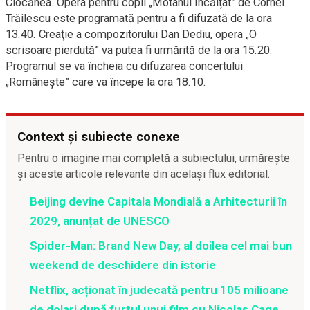
Ciocănea. Opera pentru copii „Motanul încălțat” de Cornel
Trăilescu este programată pentru a fi difuzată de la ora
13.40. Creaţie a compozitorului Dan Dediu, opera „O
scrisoare pierdută” va putea fi urmărită de la ora 15.20.
Programul se va încheia cu difuzarea concertului
„Românește” care va începe la ora 18.10.
Context și subiecte conexe
Pentru o imagine mai completă a subiectului, urmărește
și aceste articole relevante din același flux editorial.
Beijing devine Capitala Mondială a Arhitecturii în
2029, anunțat de UNESCO
Spider-Man: Brand New Day, al doilea cel mai bun
weekend de deschidere din istorie
Netflix, acționat în judecată pentru 105 milioane
de dolari după furtul unui film cu Nicolas Cage