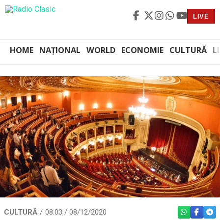
LIVE
HOME
NAȚIONAL
WORLD
ECONOMIE
CULTURĂ
L
CULTURĂ
08:03 / 08/12/2020
WHATSAPP
FACEBO
TEL