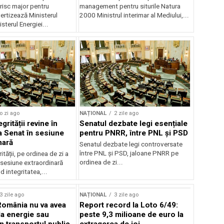
risc major pentru
management pentru siturile Natura
ertizează Ministerul
2000 Ministrul interimar al Mediului,...
sterul Energiei...
o zi ago
NAȚIONAL
2 zile ago
grității revine în
Senatul dezbate legi esențiale
la Senat în sesiune
pentru PNRR, între PNL și PSD
nară
Senatul dezbate legi controversate
între PNL și PSD, jaloane PNRR pe
ității, pe ordinea de zi a
ordinea de zi...
 sesiune extraordinară
d integritatea,...
3 zile ago
NAȚIONAL
3 zile ago
România nu va avea
Report record la Loto 6/49:
la energie sau
peste 9,3 milioane de euro la
 în transportul public
extragerea de joi