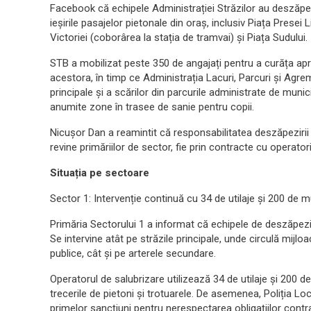
Facebook că echipele Administrației Străzilor au deszăpezit
ieșirile pasajelor pietonale din oraș, inclusiv Piața Presei 
Victoriei (coborârea la stația de tramvai) și Piața Sudului.
STB a mobilizat peste 350 de angajați pentru a curăța apro
acestora, în timp ce Administrația Lacuri, Parcuri și Agre
principale și a scărilor din parcurile administrate de munici
anumite zone în trasee de sanie pentru copii.
Nicușor Dan a reamintit că responsabilitatea deszăpezirii a
revine primăriilor de sector, fie prin contracte cu operatori
Situația pe sectoare
Sector 1: Intervenție continuă cu 34 de utilaje și 200 de m
Primăria Sectorului 1 a informat că echipele de deszăpezi
Se intervine atât pe străzile principale, unde circulă mijloa
publice, cât și pe arterele secundare.
Operatorul de salubrizare utilizează 34 de utilaje și 200 de
trecerile de pietoni și trotuarele. De asemenea, Poliția Lo
primelor sancțiuni pentru nerespectarea obligațiilor contr