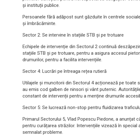
și instituții publice.
Persoanele fără adăpost sunt găzduite în centrele sociale
și îmbrăcăminte.
Sector 2: Se intervine în stațiile STB și pe trotuare
Echipele de intervenție din Sectorul 2 continuă deszăpezire
stațiile STB și pe trotuare, pentru a asigura accesul pieto
drumurilor, pentru a facilita intervențiile.
Sector 4: Lucrări pe întreaga rețea rutieră
Utilajele și muncitorii din Sectorul 4 acționează pe toate 
au emis cod galben de ninsori și vânt puternic. Autoritățil
constant de intervenții pentru a menține drumurile accesib
Sector 5: Se lucrează non-stop pentru fluidizarea traficulu
Primarul Sectorului 5, Vlad Popescu Piedone, a anunțat c
pentru curățarea străzilor. Intervențiile vizează în special
semnalat probleme.