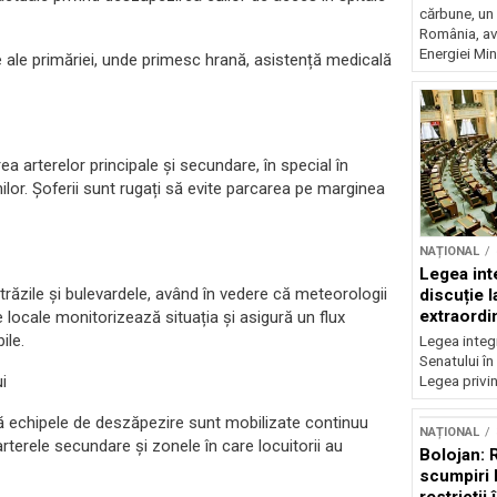
cărbune, un 
România, av
Energiei Mini
 ale primăriei, unde primesc hrană, asistență medicală
a arterelor principale și secundare, în special în
nilor. Șoferii sunt rugați să evite parcarea pe marginea
NAȚIONAL
Legea inte
străzile și bulevardele, având în vedere că meteorologii
discuție 
extraordi
e locale monitorizează situația și asigură un flux
ile.
Legea integr
Senatului în
i
Legea privin
ă echipele de deszăpezire sunt mobilizate continuu
NAȚIONAL
 arterele secundare și zonele în care locuitorii au
Bolojan: 
scumpiri 
restricții