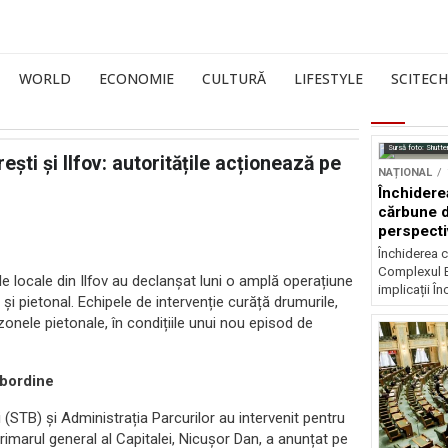
WORLD
ECONOMIE
CULTURĂ
LIFESTYLE
SCITECH
Sursă foto: Shutte
ti și Ilfov: autoritățile acționează pe
NAȚIONAL
Închidere
cărbune d
perspectiv
Închiderea c
Complexul E
ile locale din Ilfov au declanșat luni o amplă operațiune
implicații În
 și pietonal. Echipele de intervenție curăță drumurile,
zonele pietonale, în condițiile unui nou episod de
subordine
 (STB) și Administrația Parcurilor au intervenit pentru
rimarul general al Capitalei, Nicușor Dan, a anunțat pe