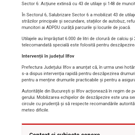
Sector 6: Acțiune extinsă cu 43 de utilaje și 148 de muncit
În Sectorul 6, Salubrizare Sector 6 a mobilizat 43 de utila
străzilor principale și secundare, stațiilor de autobuz, refug
muncitori ai ADPDU curăță parcurile și locurile de joacă.
Utilajele au împrăștiat 6.000 de litri de clorură de calciu
telecomandată specială este folosită pentru deszăpezirea 
Intervenții în județul Ilfov
Prefectura Județului Ilfov a anunțat că, în urma unei hotăr
s-a dispus intervenția rapidă pentru deszăpezirea drumuril
pentru a menține drumurile practicabile și pentru a asigura
Autoritățile din București și Ilfov acționează în regim de 
gerului. Mobilizarea echipelor de deszăpezire este una semn
circule cu prudență și să respecte recomandările autorități
meteo dificile.
Context și subiecte conexe