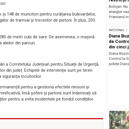
ori
Bolojan: Nu 
energiei sau
je și 148 de muncitori pentru curățarea bulevardelor,
Premierul int
iilor de tramvai și trecerilor de pietoni. În plus, 205
NAȚIONAL
Diana Buz
 și 280 de metri cubi de sare. De asemenea, o mașină
de Contro
aleilor din parcuri.
din cinci 
Diana Buzoi
Control la 
județe Diana
âri a Comitetului Județean pentru Situații de Urgență,
or din județ. Echipele de intervenție sunt pe teren
 siguranța locuitorilor.
permanență pentru a gestiona efectele ninsorii și
ificativă, însă șoferii și pietonii sunt îndemnați să
lor pentru a evita incidentele pe fondul condițiilor