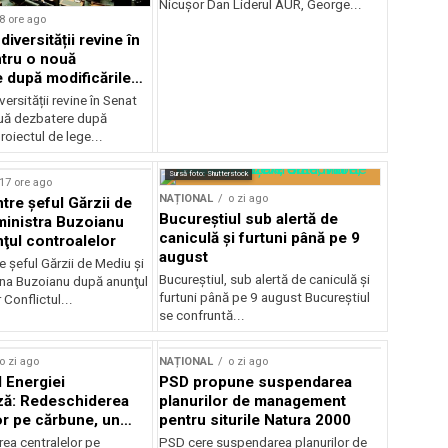
Nicușor Dan Liderul AUR, George...
8 ore ago
iversității revine în
tru o nouă
 după modificările
or
ersității revine în Senat
uă dezbatere după
roiectul de lege...
Sursă foto: Shutterstock
17 ore ago
NAȚIONAL
o zi ago
ntre şeful Gărzii de
Bucureștiul sub alertă de
ministra Buzoianu
caniculă și furtuni până pe 9
ţul controalelor
august
e şeful Gărzii de Mediu şi
Bucureștiul, sub alertă de caniculă și
ana Buzoianu după anunţul
furtuni până pe 9 august Bucureștiul
 Conflictul...
se confruntă...
o zi ago
NAȚIONAL
o zi ago
l Energiei
PSD propune suspendarea
ză: Redeschiderea
planurilor de management
or pe cărbune, un
pentru siturile Natura 2000
r pentru România
ea centralelor pe
PSD cere suspendarea planurilor de