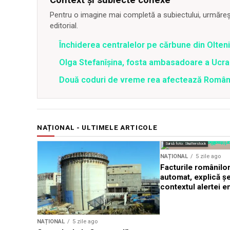
Pentru o imagine mai completă a subiectului, urmărește
editorial.
Închiderea centralelor pe cărbune din Olteni
Olga Stefanîşina, fosta ambasadoare a Ucrai
Două coduri de vreme rea afectează România 
NAȚIONAL - ULTIMELE ARTICOLE
Sursă foto: Shutterstock
NAȚIONAL
5 zile ago
Facturile românilor
automat, explică ș
contextul alertei e
NAȚIONAL
5 zile ago