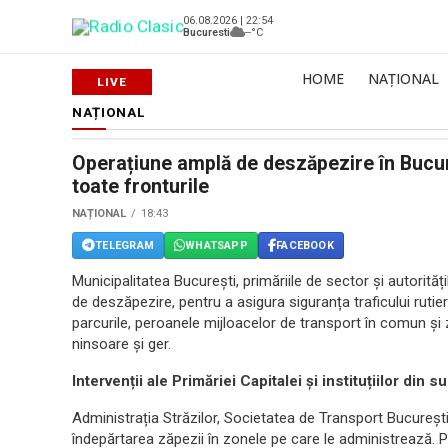
06.08.2026 | 22:54
Bucuresti
--°C
HOME
NAȚIONAL
NAȚIONAL
Operațiune amplă de deszăpezire în Bucureș
toate fronturile
NAȚIONAL
18:43
TELEGRAM
WHATSAPP
FACEBOOK
Municipalitatea București, primăriile de sector și autorităț
de deszăpezire, pentru a asigura siguranța traficului rutier
parcurile, peroanele mijloacelor de transport în comun și 
ninsoare și ger.
Intervenții ale Primăriei Capitalei și instituțiilor din 
Administrația Străzilor, Societatea de Transport București
îndepărtarea zăpezii în zonele pe care le administrează. P