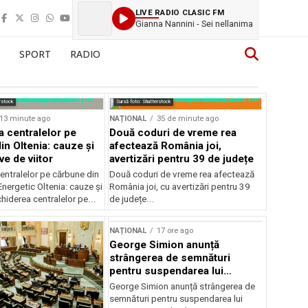
LIVE RADIO CLASIC FM
Gianna Nannini - Sei nellanima
SPORT
RADIO
rstock
Sursă foto: Shutterstock
13 minute ago
NAȚIONAL
35 de minute ago
a centralelor pe
Două coduri de vreme rea
in Oltenia: cauze și
afectează România joi,
e de viitor
avertizări pentru 39 de județe
entralelor pe cărbune din
Două coduri de vreme rea afectează
nergetic Oltenia: cauze și
România joi, cu avertizări pentru 39
chiderea centralelor pe...
de județe...
NAȚIONAL
17 ore ago
George Simion anunță
strângerea de semnături
pentru suspendarea lui
Nicușor Dan
George Simion anunță strângerea de
semnături pentru suspendarea lui