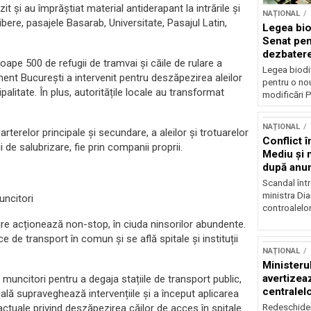
 și au împrăștiat material antiderapant la intrările și
NAȚIONAL
Libere, pasajele Basarab, Universitate, Pasajul Latin,
Legea biod
Senat pen
dezbatere
ape 500 de refugii de tramvai și căile de rulare a
deputațil
Legea biodiv
ment București a intervenit pentru deszăpezirea aleilor
pentru o no
palitate. În plus, autoritățile locale au transformat
modificări P
NAȚIONAL
rterelor principale și secundare, a aleilor și trotuarelor
Conflict î
i de salubrizare, fie prin companii proprii.
Mediu şi 
după anun
Scandal într
ministra Di
uncitori
controalelor
re acționează non-stop, în ciuda ninsorilor abundente.
ce de transport în comun și se află spitale și instituții
NAȚIONAL
Ministeru
avertizea
 muncitori pentru a degaja stațiile de transport public,
centralel
cală supraveghează intervențiile și a început aplicarea
risc majo
Redeschider
actuale privind deszăpezirea căilor de acces în spitale