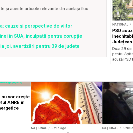
 și aceste articole relevante din același flux
NAȚIONAL
a: cauze și perspective de viitor
PSD acuză
nei în SUA, inculpată pentru corupţie
inechitabi
Județean 
joi, avertizări pentru 39 de județe
Doar 29 din
pentru Spita
acuză PSD P
 nu vor crește
eful ANRE în
nergetice
NAȚIONAL
5 zile ago
NAȚIONAL
5 zile 