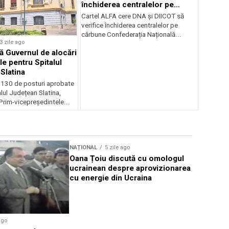
închiderea centralelor pe
cărbune
Cartel ALFA cere DNA și DIICOT să
verifice închiderea centralelor pe
cărbune Confederația Națională...
3 zile ago
 Guvernul de alocări
le pentru Spitalul
Slatina
 130 de posturi aprobate
lul Județean Slatina,
rim-vicepreședintele...
NAȚIONAL
5 zile ago
NAȚIONAL
Oana Țoiu discută cu omologul
DNA: Deci
ucrainean despre aprovizionarea
prescripți
cu energie din Ucraina
cazurile 
ago