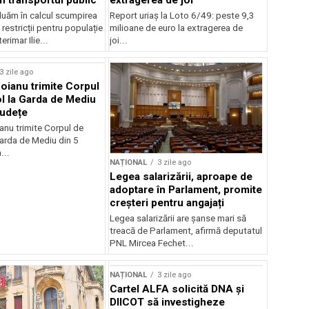
luăm în calcul scumpirea
Report uriaș la Loto 6/49: peste 9,3
 restricții pentru populație
milioane de euro la extragerea de
erimar Ilie...
joi...
3 zile ago
oianu trimite Corpul
l la Garda de Mediu
județe
anu trimite Corpul de
Garda de Mediu din 5
...
NAȚIONAL
3 zile ago
Legea salarizării, aproape de
adoptare în Parlament, promite
creșteri pentru angajați
Legea salarizării are șanse mari să
treacă de Parlament, afirmă deputatul
PNL Mircea Fechet...
NAȚIONAL
3 zile ago
Cartel ALFA solicită DNA și
DIICOT să investigheze