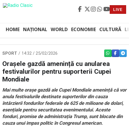
LIVE
HOME
NAȚIONAL
WORLD
ECONOMIE
CULTURĂ
L
SPORT
14:32 / 25/02/2026
WHATSAPP
FACEBO
TEL
Orașele gazdă amenință cu anularea
festivalurilor pentru suporterii Cupei
Mondiale
Mai multe orașe gazdă ale Cupei Mondiale amenință că vor
anula festivalurile destinate suporterilor din cauza
întârzierii fondurilor federale de 625 de milioane de dolari,
esențiale pentru securitatea evenimentului. Aceste
fonduri, promise de administrația Trump, sunt blocate din
cauza unui impas politic în Congresul american.