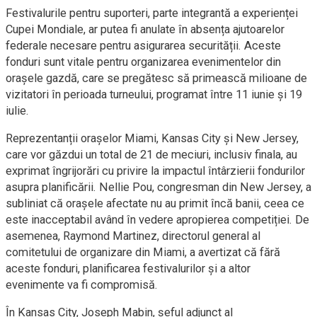
Festivalurile pentru suporteri, parte integrantă a experienței
Cupei Mondiale, ar putea fi anulate în absența ajutoarelor
federale necesare pentru asigurarea securității. Aceste
fonduri sunt vitale pentru organizarea evenimentelor din
orașele gazdă, care se pregătesc să primească milioane de
vizitatori în perioada turneului, programat între 11 iunie și 19
iulie.
Reprezentanții orașelor Miami, Kansas City și New Jersey,
care vor găzdui un total de 21 de meciuri, inclusiv finala, au
exprimat îngrijorări cu privire la impactul întârzierii fondurilor
asupra planificării. Nellie Pou, congresman din New Jersey, a
subliniat că orașele afectate nu au primit încă banii, ceea ce
este inacceptabil având în vedere apropierea competiției. De
asemenea, Raymond Martinez, directorul general al
comitetului de organizare din Miami, a avertizat că fără
aceste fonduri, planificarea festivalurilor și a altor
evenimente va fi compromisă.
În Kansas City, Joseph Mabin, șeful adjunct al