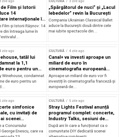
3 zile ago
CULTURĂ
3 zile ago
 de Film şi Istorii
„Spărgătorul de nuci” și „Lacul
duce 14
lebedelor” revin la București
re internaţionale în
Compania Ukrainian Classical Ballet
aduce la București două dintre cele
e Film şi Istorii Râşnov: 14
mai iubite spectacole din...
 din întreaga lume în
estivalul...
4 zile ago
CULTURĂ
4 zile ago
ehouse, tatăl lui
Canal+ va investi aproape un
amnat la 1,1
miliard de euro în
de euro pentru un
cinematografia europeană
rdut
până în 2032
my Winehouse, condamnat
Aproape un miliard de euro vor fi
ane de euro pentru un
investiți în cinematografia franceză și
d...
europeană de...
5 zile ago
CULTURĂ
5 zile ago
certe simfonice
Stray Lights Festival anunță
le, cu invitați de
programul complet: concerte,
 ai scenei
Industry Talks, sesiuni de
onale și ansambluri
audiție și noi opțiuni de
e a Concursului
După ani în care a funcționat ca o
le românești de
participare pentru public
l George Enescu, care va
comunitate DIY dedicată scenei
, în programul
perioada 23...
alternative românești,...