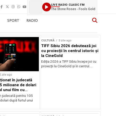
LIVE RADIO CLASIC FM
The Stone Roses - Fools Gold
SPORT
RADIO
CULTURĂ
3 zile ago
TIFF Sibiu 2026 debutează joi
cu proiecții în centrul istoric și
la CineGold
Ediția 2026 a TIFF Sibiu începe joi cu
proiecții la CineGold și în centrul...
2 zile ago
cționat în judecată
5 milioane de dolari
l unui film cu
Cage
în judecată pentru 105
dolari după furtul unui