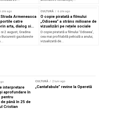
lui Enescu 2026
5 zile ago
CULTURĂ
6 zile ago
l Strada Armeneasca
O copie piratată a filmului
portile catre
„Odiseea” a strâns milioane de
in arta, dialog si
vizualizări pe rețele sociale
, intre 31 iulie si 2
ie si 2 august, Gradina
O copie piratată a filmului 'Odiseea',
a Gradina Botanica din
n Bucuresti gazduieste
cea mai profitabilă peliculă a anului,
...
vizualizată de...
CULTURĂ
2 luni ago
ago
CULTURĂ
„Cantafabule” revine la Operetă
 interpretare
Athenaeu
și aprofundare în
2026 Laur
i pentru
Grammy, C
i de până în 25 de
reuni sub
ul Cristian
Română de
Janoska î