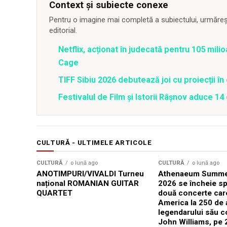
Context și subiecte conexe
Pentru o imagine mai completă a subiectului, urmărește
editorial.
Netflix, acționat în judecată pentru 105 milio
Cage
TIFF Sibiu 2026 debutează joi cu proiecții în 
Festivalul de Film şi Istorii Râşnov aduce 1
CULTURĂ - ULTIMELE ARTICOLE
CULTURĂ
o lună ago
CULTURĂ
o lună ago
ANOTIMPURI/VIVALDI Turneu
Athenaeum Summer
național ROMANIAN GUITAR
2026 se încheie sp
QUARTET
două concerte car
America la 250 de 
legendarului său 
John Williams, pe 2