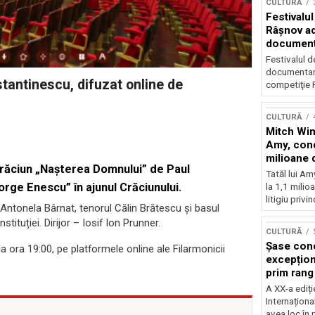
CULTURĂ
Festivalul
Râşnov a
documenta
premieră
Festivalul d
documentare
stantinescu, difuzat online de
competiţie F
CULTURĂ
Mitch Win
Amy, cond
milioane 
 Crăciun „Nașterea Domnului” de Paul
litigiu pie
Tatăl lui A
rge Enescu” în ajunul Crăciunului.
la 1,1 milio
litigiu privin
tonela Bârnat, tenorul Călin Brătescu și basul
tituției. Dirijor – Iosif Ion Prunner.
CULTURĂ
Șase con
la ora 19:00, pe platformele online ale Filarmonicii
excepționa
prim rang
internați
A XX-a ediți
orchestra
Internaționa
prestigiu
avea loc în 