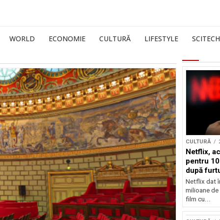
WORLD
ECONOMIE
CULTURĂ
LIFESTYLE
SCITECH
CULTURĂ
Netflix, a
pentru 10
după furtu
Nicolas 
Netflix dat 
milioane de 
film cu...