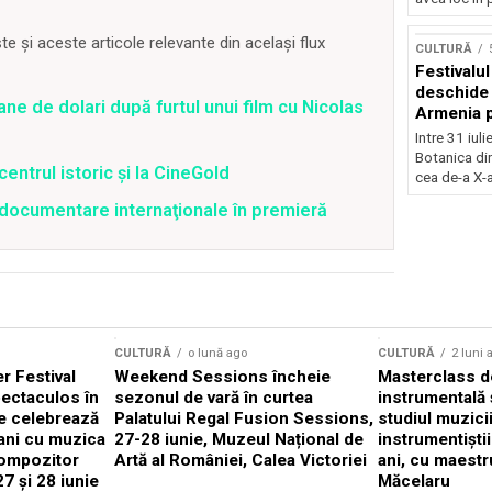
Concursu
 și aceste articole relevante din același flux
CULTURĂ
Festivalu
deschide 
ane de dolari după furtul unui film cu Nicolas
Armenia pr
patrimoniu
Intre 31 iul
august, l
Botanica di
centrul istoric și la CineGold
Bucuresti
cea de-a X-a
4 documentare internaţionale în premieră
CULTURĂ
o lună ago
CULTURĂ
2 luni 
 Festival
Weekend Sessions încheie
Masterclass de
ectaculos în
sezonul de vară în curtea
instrumentală 
e celebrează
Palatului Regal Fusion Sessions,
studiul muzici
ani cu muzica
27-28 iunie, Muzeul Național de
instrumentiști
compozitor
Artă al României, Calea Victoriei
ani, cu maestr
7 și 28 iunie
Măcelaru