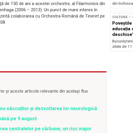
nţă de 150 de ani a acestei orchestre, al Filarmonicii din
din închisoar
penhaga (2006 – 2013). Un punct de mare interes în
eprezintă colaborarea cu Orchestra Română de Tineret pe
CULTURĂ
008.
Poveștile 
educația s
deschise”
12 iulie
Bucureștenii 
zilele de 11 ș
 și aceste articole relevante din același flux
ou-născuților și dezvoltarea lor neurologică
 până pe 9 august
rea centralelor pe cărbune, un risc major