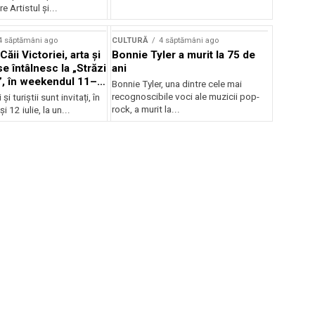
e Artistul și...
4 săptămâni ago
CULTURĂ
4 săptămâni ago
Căii Victoriei, arta și
Bonnie Tyler a murit la 75 de
e întâlnesc la „Străzi
ani
, în weekendul 11–
Bonnie Tyler, una dintre cele mai
recognoscibile voci ale muzicii pop-
și turiștii sunt invitați, în
rock, a murit la...
i 12 iulie, la un...