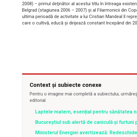
2008) – primul deţinător al acestui titlu în întreaga existe
Belgrad (stagiunea 2006 – 2007) şi al Filarmonicii din Co
ultima perioadă de activitate a lui Cristian Mandeal îl r
care o cultivă, educă şi dirijează constant începând din 2
Context și subiecte conexe
Pentru o imagine mai completă a subiectului, urmărește
editorial.
Laptele matern, esențial pentru sănătatea n
Bucureștiul sub alertă de caniculă și furtuni
Ministerul Energiei avertizează: Redeschide