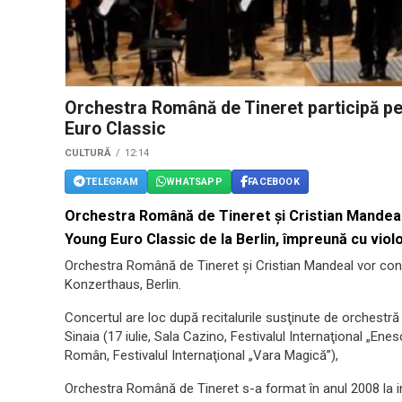
Orchestra Română de Tineret participă pen
Euro Classic
CULTURĂ
12:14
TELEGRAM
WHATSAPP
FACEBOOK
Orchestra Română de Tineret şi Cristian Mandeal 
Young Euro Classic de la Berlin, împreună cu violo
Orchestra Română de Tineret şi Cristian Mandeal vor conce
Konzerthaus, Berlin.
Concertul are loc după recitalurile susţinute de orchestră 
Sinaia (17 iulie, Sala Cazino, Festivalul Internaţional „Enes
Român, Festivalul Internaţional „Vara Magică”),
Orchestra Română de Tineret s-a format în anul 2008 la in