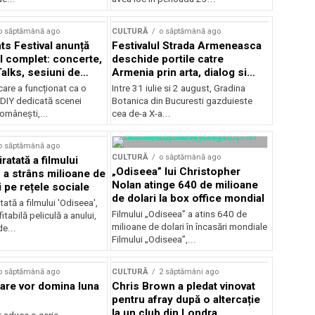
Concursului Enescu 2026
o săptămână ago
CULTURĂ
o săptămână ago
ts Festival anunță
Festivalul Strada Armeneasca
 complet: concerte,
deschide portile catre
Talks, sesiuni de
Armenia prin arta, dialog si
 noi opțiuni de
patrimoniu, intre 31 iulie si 2
care a funcționat ca o
Intre 31 iulie si 2 august, Gradina
e pentru public
august, la Gradina Botanica din
DIY dedicată scenei
Botanica din Bucuresti gazduieste
Bucuresti
românești,...
cea de-a X-a...
o săptămână ago
CULTURĂ
o săptămână ago
ratată a filmului
„Odiseea” lui Christopher
 a strâns milioane de
Nolan atinge 640 de milioane
i pe rețele sociale
de dolari la box office mondial
tată a filmului 'Odiseea',
Filmului „Odiseea” a atins 640 de
itabilă peliculă a anului,
milioane de dolari în încasări mondiale
de...
Filmului „Odiseea”,...
o săptămână ago
CULTURĂ
2 săptămâni ago
care vor domina luna
Chris Brown a pledat vinovat
pentru afray după o altercație
la un club din Londra