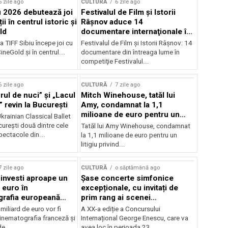
6 zile ago
CULTURĂ
6 zile ago
u 2026 debutează joi
Festivalul de Film şi Istorii
ii în centrul istoric și
Râşnov aduce 14
ld
documentare internaţionale în
premieră
a TIFF Sibiu începe joi cu
Festivalul de Film şi Istorii Râşnov: 14
CineGold și în centrul...
documentare din întreaga lume în
competiţie Festivalul...
6 zile ago
CULTURĂ
7 zile ago
ul de nuci” și „Lacul
Mitch Winehouse, tatăl lui
 revin la București
Amy, condamnat la 1,1
milioane de euro pentru un
rainian Classical Ballet
litigiu pierdut
urești două dintre cele
Tatăl lui Amy Winehouse, condamnat
pectacole din...
la 1,1 milioane de euro pentru un
litigiu privind...
7 zile ago
CULTURĂ
o săptămână ago
 investi aproape un
Șase concerte simfonice
 euro în
excepționale, cu invitați de
grafia europeană
prim rang ai scenei
032
internaționale și ansambluri
iliard de euro vor fi
A XX-a ediție a Concursului
orchestrale românești de
 cinematografia franceză și
Internațional George Enescu, care va
prestigiu, în programul
e...
avea loc în perioada 23...