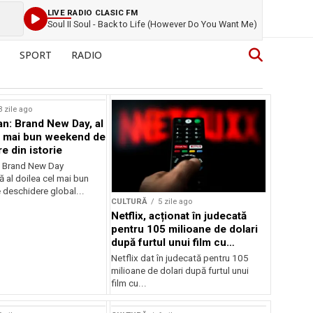
LIVE RADIO CLASIC FM
Soul II Soul - Back to Life (However Do You Want Me)
SPORT
RADIO
3 zile ago
n: Brand New Day, al
l mai bun weekend de
e din istorie
: Brand New Day
ă al doilea cel mai bun
deschidere global...
CULTURĂ
5 zile ago
Netflix, acționat în judecată
pentru 105 milioane de dolari
după furtul unui film cu
Nicolas Cage
Netflix dat în judecată pentru 105
milioane de dolari după furtul unui
film cu...