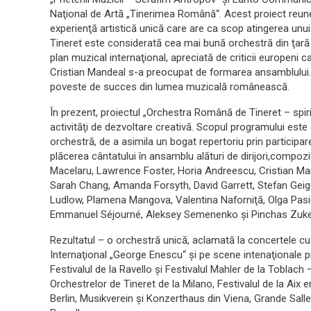
Naţional de Artă „Tinerimea Română“. Acest proiect reune
experienţă artistică unică care are ca scop atingerea unu
Tineret este considerată cea mai bună orchestră din ţară d
plan muzical internaţional, apreciată de criticii europeni 
Cristian Mandeal s-a preocupat de formarea ansamblului. 
poveste de succes din lumea muzicală românească.
În prezent, proiectul „Orchestra Română de Tineret – spiri
activităţi de dezvoltare creativă. Scopul programului este 
orchestră, de a asimila un bogat repertoriu prin participar
plăcerea cântatului în ansamblu alături de dirijori,compozi
Macelaru, Lawrence Foster, Horia Andreescu, Cristian Ma
Sarah Chang, Amanda Forsyth, David Garrett, Stefan Geige
Ludlow, Plamena Mangova, Valentina Naforniţă, Olga Pasi
Emmanuel Séjourné, Aleksey Semenenko şi Pinchas Zuk
Rezultatul – o orchestră unică, aclamată la concertele cu 
Internaţional „George Enescu“ şi pe scene intenaţionale 
Festivalul de la Ravello şi Festivalul Mahler de la Toblach 
Orchestrelor de Tineret de la Milano, Festivalul de la Aix
Berlin, Musikverein şi Konzerthaus din Viena, Grande Salle 