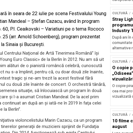
ră în seara de 22 iulie pe scena Festivalului Young
CULTURĂ
Stray Ligh
istian Mandeal – Ştefan Cazacu, având în program
programul
. 60, P.I. Ceaikovski – Variatiuni pe o tema Rococo
Industry 
audiție și
. 25 (arr. Arnold Schoenberg), program prezentat
După ani în 
participar
comunitate 
la Sinaia şi Bucureşti.
alternative 
ul Centrului Naţional de Artă Tinerimea Română” îşi
«Young Euro Classic» de la Berlin în 2012. Nu am să uit
CULTURĂ
im alături de o pianistă româncă celebră, cunoscută
O copie pi
t nu s-a împlinit, pentru că, cu doar două zile înainte,
„Odiseea”
text tragic şi ne-am trezit la acest festival fără
vizualizăr
mul cu două zile înainte de concert. O orchestră tânără,
O copie pira
o asemenea situaţie, să înlocuiască un program în două
cea mai prof
vizualizată 
 care şi l-a asumat Cristian Mandeal. De la acel prim
continuat an după an şi iată-ne în 2019 în faţa celei
 la Berlin”.
CULTURĂ
iţiativa violoncelistului Marin Cazacu, ca un program
10 filme 
august
l tinerelor generaţii de muzicieni sprijinit de Fundaţia
ation. Din 2014, funcţionează sub egida Centrului