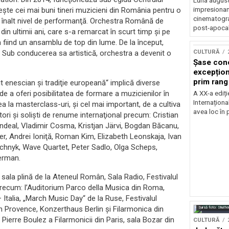
Luna august
impresionan
şte cei mai buni tineri muzicieni din România pentru o
cinematograf
i înalt nivel de performanţă. Orchestra Română de
post-apocali
in ultimii ani, care s-a remarcat în scurt timp şi pe
ca fiind un ansamblu de top din lume. De la început,
CULTURĂ
Sub conducerea sa artistică, orchestra a devenit o
Șase con
excepționa
prim rang
t enescian şi tradiţie europeană“ implică diverse
internați
de a oferi posibilitatea de formare a muzicienilor în
A XX-a ediți
orchestra
Internaționa
ea la masterclass-uri, şi cel mai important, de a cultiva
prestigiu
avea loc în 
tori şi solişti de renume internaţional precum: Cristian
Concursu
ndeal, Vladimir Cosma, Kristjan Järvi, Bogdan Băcanu,
r, Andrei Ioniţă, Roman Kim, Elizabeth Leonskaja, Ivan
chnyk, Wave Quartet, Peter Sadlo, Olga Scheps,
erman.
sala plină de la Ateneul Român, Sala Radio, Festivalul
precum: l’Auditorium Parco della Musica din Roma,
– Italia, „March Music Day“ de la Ruse, Festivalul
 en Provence, Konzerthaus Berlin şi Filarmonica din
Sursă foto: Shutte
Pierre Boulez a Filarmonicii din Paris, sala Bozar din
CULTURĂ