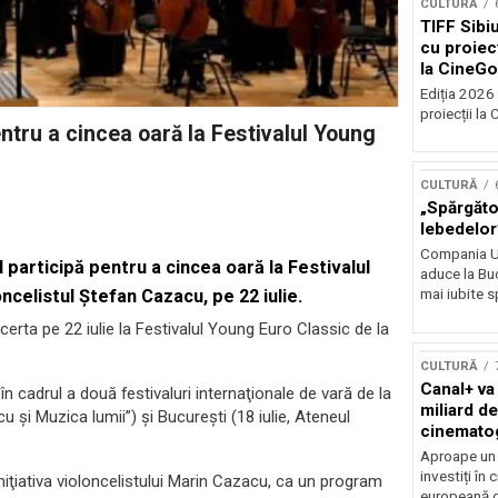
CULTURĂ
TIFF Sibi
cu proiecț
la CineGo
Ediția 2026 
proiecții la 
tru a cincea oară la Festivalul Young
CULTURĂ
„Spărgător
lebedelor”
Compania Uk
participă pentru a cincea oară la Festivalul
aduce la Buc
mai iubite s
ncelistul Ştefan Cazacu, pe 22 iulie.
rta pe 22 iulie la Festivalul Young Euro Classic de la
CULTURĂ
Canal+ va
în cadrul a două festivaluri internaţionale de vară de la
miliard de
cu şi Muzica lumii”) şi Bucureşti (18 iulie, Ateneul
cinemato
până în 2
Aproape un m
investiți în
iţiativa violoncelistului Marin Cazacu, ca un program
europeană d