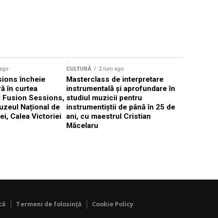
CULTURĂ
 ago
CULTURĂ
2 luni ago
„Cantafab
ions încheie
Masterclass de interpretare
ă în curtea
instrumentală și aprofundare în
l Fusion Sessions,
studiul muzicii pentru
uzeul Național de
instrumentiștii de până în 25 de
ei, Calea Victoriei
ani, cu maestrul Cristian
Măcelaru
că
Termeni de folosință
Cookie Policy