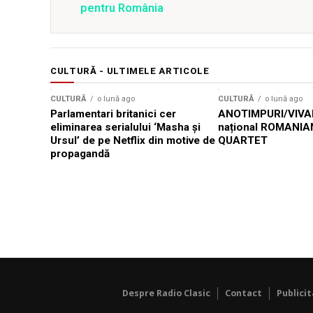
pentru România
CULTURĂ - ULTIMELE ARTICOLE
CULTURĂ
o lună ago
CULTURĂ
o lună ago
Parlamentari britanici cer
ANOTIMPURI/VIVAL
eliminarea serialului ‘Masha și
național ROMANIA
Ursul’ de pe Netflix din motive de
QUARTET
propagandă
Despre Radio Clasic
Contact
Publici