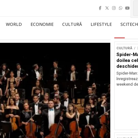
WORLD
ECONOMIE
CULTURĂ
LIFESTYLE
SCITECH
CULTURĂ
Spider-Ma
doilea ce
deschider
Spider-Man
înregistreaz
weekend de 