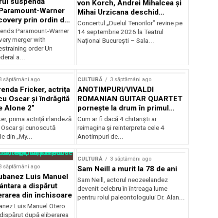
rul suspendă
von Korch, Andrei Mihalcea și
 Paramount-Warner
Mihai Urzicana deschid
covery prin ordin de
stagiunea Musical
Concertul „Duelul Tenorilor” revine pe
e temporară
Extravaganza la TNB
ends Paramount-Warner
14 septembrie 2026 la Teatrul
very merger with
Național București – Sala...
estraining order Un
deral a...
3 săptămâni ago
CULTURĂ
3 săptămâni ago
enda Fricker, actrița
ANOTIMPURI/VIVALDI
cu Oscar și îndrăgită
ROMANIAN GUITAR QUARTET
e Alone 2”
pornește la drum în primul
turneu național
er, prima actriță irlandeză
Cum ar fi dacă 4 chitarişti ar
 Oscar și cunoscută
reimagina şi reinterpreta cele 4
le din „My...
Anotimpuri de...
CULTURĂ
3 săptămâni ago
3 săptămâni ago
Sam Neill a murit la 78 de ani
cubanez Luis Manuel
Sam Neill, actorul neozeelandez
ántara a dispărut
devenit celebru în întreaga lume
erarea din închisoare
pentru rolul paleontologului Dr. Alan...
banez Luis Manuel Otero
dispărut după eliberarea