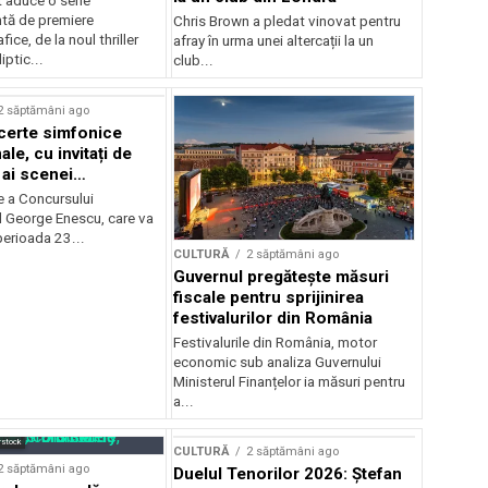
 aduce o serie
tă de premiere
Chris Brown a pledat vinovat pentru
ice, de la noul thriller
afray în urma unei altercații la un
ptic...
club...
2 săptămâni ago
certe simfonice
le, cu invitați de
 ai scenei
onale și ansambluri
e a Concursului
le românești de
l George Enescu, care va
, în programul
perioada 23...
CULTURĂ
2 săptămâni ago
lui Enescu 2026
Guvernul pregătește măsuri
fiscale pentru sprijinirea
festivalurilor din România
Festivalurile din România, motor
economic sub analiza Guvernului
Ministerul Finanțelor ia măsuri pentru
a...
rstock
CULTURĂ
2 săptămâni ago
2 săptămâni ago
Duelul Tenorilor 2026: Ștefan