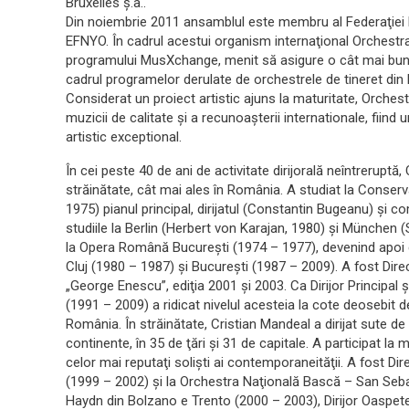
Bruxelles ş.a..
Din noiembrie 2011 ansamblul este membru al Federaţiei 
EFNYO. În cadrul acestui organism internaţional Orchestra
programului MusXchange, menit să asigure o cât mai bună c
cadrul programelor derulate de orchestrele de tineret din
Considerat un proiect artistic ajuns la maturitate, Orches
muzicii de calitate şi a recunoaşterii internationale, fiind
artistic exceptional.
În cei peste 40 de ani de activitate dirijorală neîntreruptă,
străinătate, cât mai ales în România. A studiat la Conser
1975) pianul principal, dirijatul (Constantin Bugeanu) şi 
studiile la Berlin (Herbert von Karajan, 1980) şi München (
la Opera Română Bucureşti (1974 – 1977), devenind apoi di
Cluj (1980 – 1987) şi Bucureşti (1987 – 2009). A fost Direct
„George Enescu”, ediţia 2001 şi 2003. Ca Dirijor Principal 
(1991 – 2009) a ridicat nivelul acesteia la cote deosebit de
România. În străinătate, Cristian Mandeal a dirijat sute de
continente, în 35 de ţări şi 31 de capitale. A participat la 
celor mai reputaţi solişti ai contemporaneităţii. A fost Dir
(1999 – 2002) şi la Orchestra Naţională Bască – San Seba
Haydn din Bolzano e Trento (2000 – 2003), Dirijor Oaspete