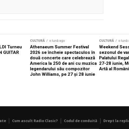
CULTURĂ
o lună ago
CULTURĂ
o lună
DI Turneu
Athenaeum Summer Festival
Weekend Sess
N GUITAR
2026 se încheie spectaculos în
sezonul de var
două concerte care celebrează
Palatului Rega
America la 250 de ani cu muzica
27-28 iunie, M
legendarului său compozitor
Artă al Români
John Williams, pe 27 și 28 iunie
tate
Cum ascult Radio Clasic?
Codul de conduită
Drept la repli