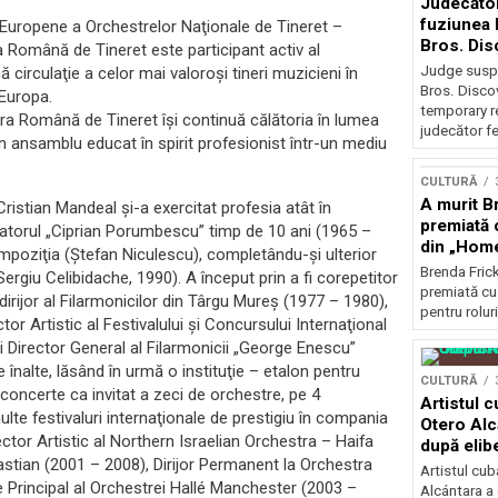
Judecăto
fuziunea
Europene a Orchestrelor Naţionale de Tineret –
Bros. Dis
 Română de Tineret este participant activ al
restricți
Judge susp
irculaţie a celor mai valoroşi tineri muzicieni în
Bros. Disco
 Europa.
temporary r
tra Română de Tineret îşi continuă călătoria în lumea
judecător fe
 un ansamblu educat în spirit profesionist într-un mediu
CULTURĂ
A murit Br
 Cristian Mandeal şi-a exercitat profesia atât în
premiată 
vatorul „Ciprian Porumbescu” timp de 10 ani (1965 –
din „Hom
compoziţia (Ştefan Niculescu), completându-şi ulterior
Brenda Frick
Sergiu Celibidache, 1990). A început prin a fi corepetitor
premiată cu
rijor al Filarmonicilor din Târgu Mureş (1977 – 1980),
pentru roluri
or Artistic al Festivalului şi Concursului Internaţional
şi Director General al Filarmonicii „George Enescu”
 înalte, lăsând în urmă o instituţie – etalon pentru
CULTURĂ
 concerte ca invitat a zeci de orchestre, pe 4
Artistul 
multe festivaluri internaţionale de prestigiu în compania
Otero Alc
ector Artistic al Northern Israelian Orchestra – Haifa
după elib
stian (2001 – 2008), Dirijor Permanent la Orchestra
Artistul cu
 Principal al Orchestrei Hallé Manchester (2003 –
Alcántara a 