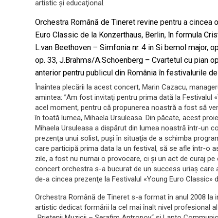
artistic şi educaţional.
Orchestra Română de Tineret revine pentru a cincea oa
Euro Classic de la Konzerthaus, Berlin, în formula Cr
L.van Beethoven – Simfonia nr. 4 in Si bemol major, op
op. 33, J.Brahms/A.Schoenberg – Cvartetul cu pian op
anterior pentru publicul din România în festivalurile de 
Înaintea plecării la acest concert, Marin Cazacu, manager
amintea: ”Am fost invitaţi pentru prima dată la Festivalul 
acel moment, pentru că propunerea noastră a fost să ven
în toată lumea, Mihaela Ursuleasa. Din păcate, acest proiec
Mihaela Ursuleasa a dispărut din lumea noastră într-un con
prezenţa unui solist, puşi în situaţia de a schimba progra
care participă prima data la un festival, să se afle într-
zile, a fost nu numai o provocare, ci şi un act de curaj pe
concert orchestra s-a bucurat de un success uriaş care a 
de-a cincea prezenţe la Festivalul «Young Euro Classic» de
Orchestra Română de Tineret s-a format în anul 2008 la in
artistic dedicat formării la cel mai înalt nivel profesional a
„Prietenii Muzicii – Serafim Antropov“ şi Lanto Communic