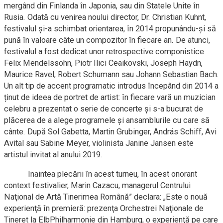
mergând din Finlanda în Japonia, sau din Statele Unite în
Rusia. Odată cu venirea noului director, Dr. Christian Kuhnt,
festivalul și-a schimbat orientarea, în 2014 propunându-și să
pună în valoare câte un compozitor în fiecare an. De atunci,
festivalul a fost dedicat unor retrospective componistice
Felix Mendelssohn, Piotr Ilici Ceaikovski, Joseph Haydn,
Maurice Ravel, Robert Schumann sau Johann Sebastian Bach.
Un alt tip de accent programatic introdus începând din 2014 a
ținut de ideea de portret de artist: în fiecare vară un muzician
celebru a prezentat o serie de concerte și s-a bucurat de
plăcerea de a alege programele și ansamblurile cu care să
cânte. După Sol Gabetta, Martin Grubinger, András Schiff, Avi
Avital sau Sabine Meyer, violinista Janine Jansen este
artistul invitat al anului 2019.
Inaintea plecării în acest turneu, în acest onorant
context festivalier, Marin Cazacu, managerul Centrului
Naţional de Artă Tinerimea Română” declara: „Este o nouă
experienţă în premieră: prezenţa Orchestrei Naţionale de
Tineret la ElbPhilharmonie din Hamburg, o experienţă pe care