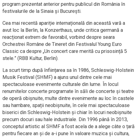
program prezentat anterior pentru publicul din România în
festivalurile de la Sinaia şi București.
Cea mai recentă apariție internațională din această vară a
avut loc la Berlin, la Konzerthaus, unde critica germană a
reacționat extrem de favorabil, vorbind despre seara
Orchestrei Române de Tineret din Festivalul Young Euro
Classic ca despre „Un concert care merită cu prisosință 5
stele.” (RBB Kultur, Berlin).
La scurt timp după înființarea sa în 1986, Schleswig-Holstein
Musik Festival (SHMF) a ajuns unul dintre cele mai
spectaculoase evenimente culturale din lume. În locul
renumitelor concerte programate în săli de concerte și teatre
de operă obișnuite, multe dintre evenimente au loc în castele
sau hambare, spații neobișnuite, în cele mai spectaculoase
biserici din Schleswig-Holstein și chiar în locuri neobișnuite
precum docuri sau hale industriale. Din 1996 până în 2013,
conceptul artistic al SHMF a fost acela de a alege câte o țară
pentru fiecare an și de a-i pune în valoare muzica și cultura,