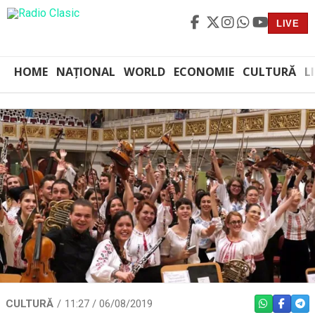
LIVE
HOME
NAȚIONAL
WORLD
ECONOMIE
CULTURĂ
L
CULTURĂ
11:27 / 06/08/2019
WHATSAPP
FACEBO
TEL