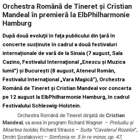
Orchestra Română de Tineret și Cristian
Mandeal în premieră la ElbPhilharmonie
Hamburg
După două evoluţii în faţa publicului din ţară în
concerte susținute în cadrul a două festivaluri
internaționale de vară de la Sinaia (7 august, Sala
Cazino, Festivalul Internaţional „Enescu şi Muzica
lumii”) și București (8 august, Ateneul Român,
Festivalul Internaţional „Vara Magică”),
Orchestra
Română de Tineret
și
Cristian Mandeal
vor concerta
pe
12 august
la
ElbPhilharmonie Hamburg
, în cadrul
Festivalului
Schleswig-Holstein.
Orchestra Română de Tineret dirijată de
Cristian
Mandeal
, va avea în program Richard Wagner –
Preludiu şi
Moartea Isoldei
, Richard Strauss –
Suita “Cavalerul Rozelor
”,
Dmitri Șostakovici –
Simfonia nr. 5 în re minor, op. 47
,