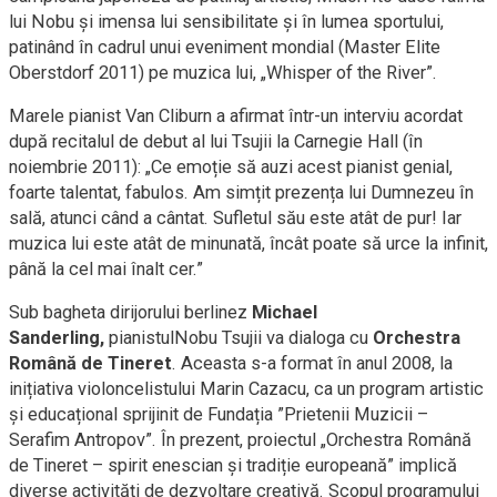
lui Nobu și imensa lui sensibilitate și în lumea sportului,
patinând în cadrul unui eveniment mondial (Master Elite
Oberstdorf 2011) pe muzica lui, „Whisper of the River”.
Marele pianist Van Cliburn a afirmat într-un interviu acordat
după recitalul de debut al lui Tsujii la Carnegie Hall (în
noiembrie 2011): „Ce emoție să auzi acest pianist genial,
foarte talentat, fabulos. Am simțit prezența lui Dumnezeu în
sală, atunci când a cântat. Sufletul său este atât de pur! Iar
muzica lui este atât de minunată, încât poate să urce la infinit,
până la cel mai înalt cer.”
Sub bagheta dirijorului berlinez
Michael
Sanderling
,
pianistulNobu Tsujii va dialoga cu
Orchestra
Română de Tineret
. Aceasta s-a format în anul 2008, la
inițiativa violoncelistului Marin Cazacu, ca un program artistic
și educațional sprijinit de Fundația ”Prietenii Muzicii –
Serafim Antropov”. În prezent, proiectul „Orchestra Română
de Tineret – spirit enescian și tradiție europeană” implică
diverse activități de dezvoltare creativă. Scopul programului