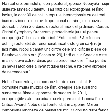
Născut orb, pianistul și compozitorul japonez Nobuyuki Tsujii
uluiește lumea cu talentul său muzical excepțional, el fiind
inclus, la doar 30 de ani, în topurile internaționale cu cei mai
buni muzicieni din lume. Impresionat de simțul lui muzical
deosebit, John Giordano, directorul muzical și dirijorul Corpus
Christi Symphony Orchestra, președintele juriului pentru
competiția Cliburn, a mărturisit: “Este uimitor! Am închis
ochii și este atât de fenomenal, încât este greu să-ți reții
lacrimile. Nobu a cântat una dintre cele mai dificile piese de
Beethoven, de o oră [Sonata nr. 29], fără cusur. Ceea ce este,
în sine, ceva extraordinar, pentru orice muzician. Însă pentru
un nevăzător, care a învățat după ureche, este ceva aproape
de neconceput.”
Nobu Tsujii este și un compozitor de mare talent. El
compune multă muzică de film, creațiile sale ilustrând
numeroase filmele japoneze de succes. În 2011,
compozițiile sale i-au adus marele premiu al Japonia Film
Critics Award. Nobu este foarte iubit în Japonia. Marea
campioană japoneză de patinaj artistic, Midori Ito duce faima