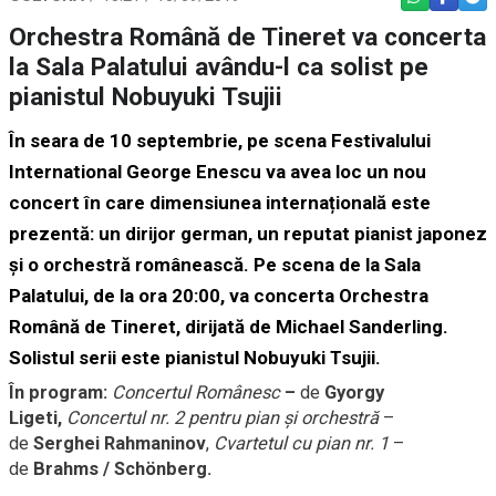
Orchestra Română de Tineret va concerta
la Sala Palatului avându-l ca solist pe
pianistul Nobuyuki Tsujii
Î
n seara de 10 septembrie, pe scena Festivalului
International George Enescu va avea loc un nou
concert în care dimensiunea internațională este
prezentă: un dirijor german, un reputat pianist japonez
și o orchestră românească. Pe scena de la
Sala
Palatului, de la ora 20:00
, va concerta
Orchestra
Română de Tineret
, dirijată de
Michael Sanderling
.
Solistul serii este pianistul
Nobuyuki Tsujii
.
În program:
Concertul Românesc
–
de
Gyorgy
Ligeti,
Concertul nr. 2 pentru pian și orchestră
–
de
Serghei Rahmaninov
,
Cvartetul cu pian nr. 1
–
de
Brahms / Schönberg.