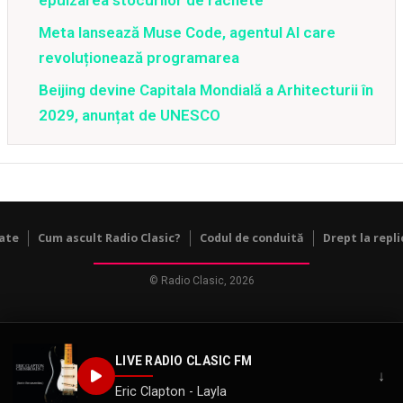
Meta lansează Muse Code, agentul AI care
revoluționează programarea
Beijing devine Capitala Mondială a Arhitecturii în
2029, anunțat de UNESCO
tate
Cum ascult Radio Clasic?
Codul de conduită
Drept la repli
© Radio Clasic, 2026
LIVE RADIO CLASIC FM
↓
Eric Clapton - Layla