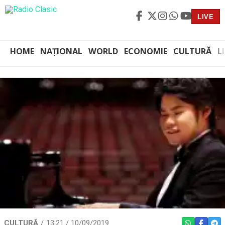
LIVE
HOME
NAȚIONAL
WORLD
ECONOMIE
CULTURĂ
L
CULTURĂ
13:21 / 10/09/2019
WHATSAPP
FACEBO
TEL