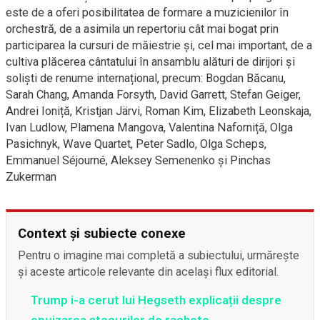
este de a oferi posibilitatea de formare a muzicienilor în
orchestră, de a asimila un repertoriu cât mai bogat prin
participarea la cursuri de măiestrie și, cel mai important, de a
cultiva plăcerea cântatului în ansamblu alături de dirijori și
soliști de renume internațional, precum: Bogdan Băcanu,
Sarah Chang, Amanda Forsyth, David Garrett, Stefan Geiger,
Andrei Ioniță, Kristjan Järvi, Roman Kim, Elizabeth Leonskaja,
Ivan Ludlow, Plamena Mangova, Valentina Naforniță, Olga
Pasichnyk, Wave Quartet, Peter Sadlo, Olga Scheps,
Emmanuel Séjourné, Aleksey Semenenko și Pinchas
Zukerman
Context și subiecte conexe
Pentru o imagine mai completă a subiectului, urmărește
și aceste articole relevante din același flux editorial.
Trump i-a cerut lui Hegseth explicații despre
epuizarea stocurilor de rachete