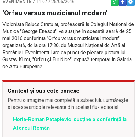
EVENIMENTE
11:07 / 25/05/2016
WHATSAPP
FACEBO
TEL
‘Orfeu versus muzicianul modern’
Violonista Raluca Stratulat, profesoară la Colegiul Naţional de
Muzică "George Enescu", va susţine în această seară de 25
mai 2016 conferinţa "Orfeu versus muzicianul modern",
organizată, de la ora 17:30, de Muzeul Naţional de Artă al
României. Evenimentul are ca punct de plecare pictura lui
Gustav Klimt, "Orfeu şi Euridice", expusă temporar în Galeria
de Artă Europeană.
Context și subiecte conexe
Pentru o imagine mai completă a subiectului, urmărește
și aceste articole relevante din același flux editorial.
Horia-Roman Patapievici susține o conferință la
Ateneul Român