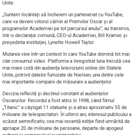
Unite.
„Suntem încântați să încheiem un parteneriat cu YouTube,
care va deveni viitorul cămin al Premiilor Oscar și al
programelor Academiei pe tot parcursul anului”, au transmis,
într-o declarație comună, CEO-ul Academiei, Bill Kramer, și
președinta instituției, Lynette Howell Taylor.
Mutarea vine într-un context în care YouTube domină tot mai
clar consumul video. Platforma a înregistrat luna trecută cea
mai mare cotă din audiența televiziunii online din Statele
Unite, potrivit datelor furnizate de Nielsen, una dintre cele
mai importante companii de măsurare a audiențelor.
Decizia reflectă și declinul constant al audiențelor
Oscarurilor. Recordul a fost atins în 1998, când filmul
„Titanic” a câștigat 11 statuete și a atras aproximativ 55 de
milioane de telespectatori. În ultimii ani, interesul publicului a
scăzut semnificativ, cea mai recentă ediție fiind urmărită de
aproape 20 de milioane de persoane, departe de apogeul