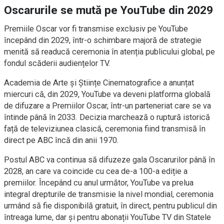
Oscarurile se mută pe YouTube din 2029
Premiile Oscar vor fi transmise exclusiv pe YouTube
începând din 2029, într-o schimbare majoră de strategie
menită să readucă ceremonia în atenția publicului global, pe
fondul scăderii audiențelor TV.
Academia de Arte și Științe Cinematografice a anunțat
miercuri că, din 2029, YouTube va deveni platforma globală
de difuzare a Premiilor Oscar, într-un parteneriat care se va
întinde până în 2033. Decizia marchează o ruptură istorică
față de televiziunea clasică, ceremonia fiind transmisă în
direct pe ABC încă din anii 1970.
Postul ABC va continua să difuzeze gala Oscarurilor până în
2028, an care va coincide cu cea de-a 100-a ediție a
premiilor. Începând cu anul următor, YouTube va prelua
integral drepturile de transmisie la nivel mondial, ceremonia
urmând să fie disponibilă gratuit, în direct, pentru publicul din
întreaga lume, dar și pentru abonații YouTube TV din Statele