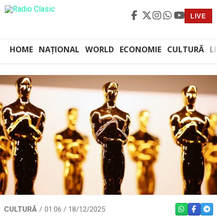
LIVE
HOME
NAȚIONAL
WORLD
ECONOMIE
CULTURĂ
L
CULTURĂ
01:06 / 18/12/2025
WHATSAPP
FACEBO
TEL