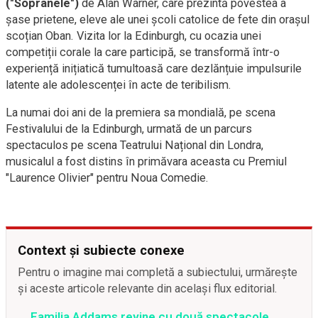
("Sopranele")
de Alan Warner, care prezintă povestea a
șase prietene, eleve ale unei școli catolice de fete din orașul
scoțian Oban. Vizita lor la Edinburgh, cu ocazia unei
competiții corale la care participă, se transformă într-o
experiență inițiatică tumultoasă care dezlănțuie impulsurile
latente ale adolescenței în acte de teribilism.
La numai doi ani de la premiera sa mondială, pe scena
Festivalului de la Edinburgh, urmată de un parcurs
spectaculos pe scena Teatrului Național din Londra,
musicalul a fost distins în primăvara aceasta cu Premiul
"Laurence Olivier" pentru Noua Comedie.
Context și subiecte conexe
Pentru o imagine mai completă a subiectului, urmărește
și aceste articole relevante din același flux editorial.
Familia Addams revine cu două spectacole