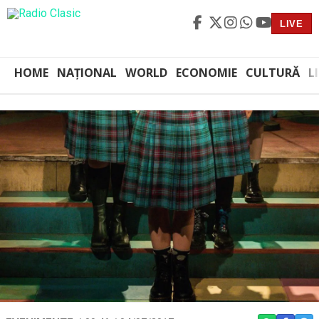
LIVE
HOME
NAȚIONAL
WORLD
ECONOMIE
CULTURĂ
L