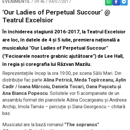
EVENIMENTE
09:46 / 04/07/2017
WHATSAPP
FACEBO
TEL
‘Our Ladies of Perpetual Succour’ @
Teatrul Excelsior
În închiderea stagiunii 2016-2017, la Teatrul Excelsior
are loc, în datele de 4 și 5 iulie, premiera națională a
musicalului "Our Ladies of Perpetual Succour"
("Fecioarele noastre grabnic ajutătoare") de Lee Hall,
în regia și coregrafia lui Răzvan Mazilu.
Reprezentațiile încep la ora 19:00, pe scena Sălii Mari. Din
distribuție fac parte
Alina Petrică, Meda Topîrceanu, Aylin
Cadîr / Ioana Mărcoiu, Daniela Tocari, Oana Pușcatu și
Ana Bianca Popescu
. Solistele vor fi acompaniate de un
ansamblu format din pianistele Adina Cocargeanu și Andreea
Archip, Imola Tamás – percuție și Dana Georgescu – chitară
bas.
Musicalul are la bază romanul
"The sopranos"