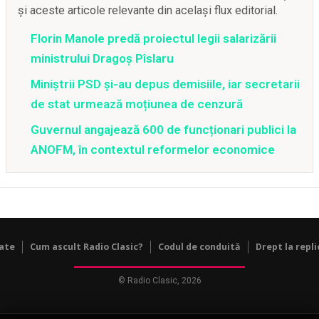
și aceste articole relevante din același flux editorial.
Florin Manole predă proiectul legii salarizării
ministrului Dragoș Pîslaru
Miniștrii PSD și-au depus demisiile, iar secretarii
de stat urmează moțiunea de cenzură
Guvernul angajează 600 de funcționari publici la
ANOFM, în contextul reformelor economice
tate
Cum ascult Radio Clasic?
Codul de conduită
Drept la repli
© Radio Clasic, 2026