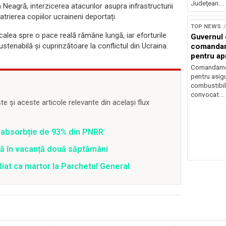
Judeţean...
eagră, interzicerea atacurilor asupra infrastructurii
atrierea copiilor ucraineni deportați.
TOP NEWS
 calea spre o pace reală rămâne lungă, iar eforturile
Guvernul
stenabilă și cuprinzătoare la conflictul din Ucraina.
comandam
pentru ap
combustib
Comandamen
pentru asigu
combustibil
convocat...
 și aceste articole relevante din același flux
 o absorbție de 93% din PNRR
tră în vacanță două săptămâni
diat ca martor la Parchetul General