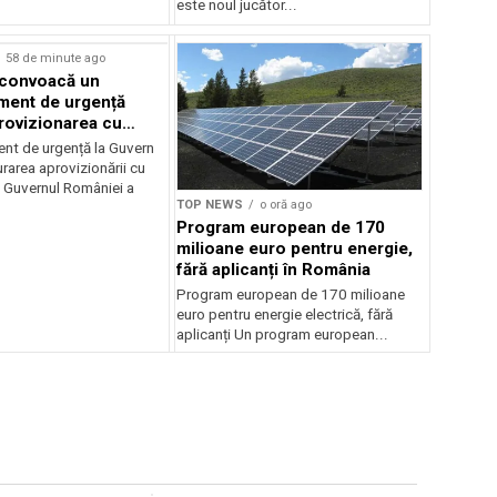
este noul jucător...
58 de minute ago
 convoacă un
ent de urgență
rovizionarea cu
il
t de urgență la Guvern
rarea aprovizionării cu
 Guvernul României a
TOP NEWS
o oră ago
Program european de 170
milioane euro pentru energie,
fără aplicanți în România
Program european de 170 milioane
euro pentru energie electrică, fără
aplicanți Un program european...
Sursă foto: Shutterstock