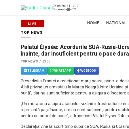
08.08.2026 | 17:17
Bucuresti
--°C
HOME
NAȚIONAL
TOP NEWS
Palatul Élysée: Acordurile SUA-Rusia-Ucr
înainte, dar insuficient pentru o pace dura
TOP NEWS
23:06
TELEGRAM
WHATSAPP
FACEBOOK
Președinția Franței a reacționat marți seara, printr-o dec
Albă privind un armistițiu la Marea Neagră între Ucraina și 
bună”, dar nu sunt suficiente pentru a asigura o încetare a
„Un moratoriu asupra atacurilor vizând infrastructurile en
reprezintă pași înainte, dar nu sunt suficienți pentru stabili
pentru un acord de pace”, a transmis Palatul Élysée într-o 
Declarația vine la scurt timp după ce SUA, Rusia și Ucrain