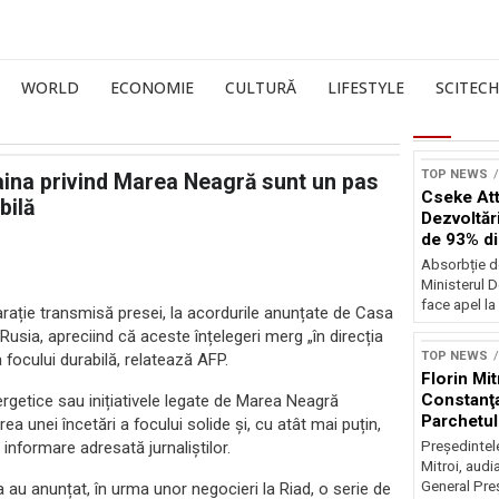
WORLD
ECONOMIE
CULTURĂ
LIFESTYLE
SCITECH
TOP NEWS
aina privind Marea Neagră sunt un pas
Cseke Atti
bilă
Dezvoltări
de 93% d
Absorbție d
Ministerul D
face apel la 
larație transmisă presei, la acordurile anunțate de Casa
Rusia, apreciind că aceste înțelegeri merg „în direcția
TOP NEWS
 focului durabilă, relatează AFP.
Florin Mit
Constanţa
ergetice sau inițiativele legate de Marea Neagră
Parchetul
rea unei încetări a focului solide și, cu atât mai puțin,
informare adresată jurnaliștilor.
Preşedintel
Mitroi, audi
General Preş
a au anunțat, în urma unor negocieri la Riad, o serie de