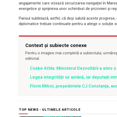
angajamente care vizează securizarea navigației în Marea N
energetice și sprijinirea unor schimburi de prizonieri și rep
Parisul subliniază, astfel, că deși salută aceste progrese,
diplomatice trebuie continuate pentru a atinge o soluție su
Context și subiecte conexe
Pentru o imagine mai completă a subiectului, urmărește
editorial.
Cseke Attila: Ministerul Dezvoltării a atins
Legea integrității se amână, iar deputații in
Florin Mitroi, preşedintele CJ Constanţa, au
TOP NEWS - ULTIMELE ARTICOLE