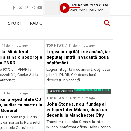
LIVE RADIO CLASIC FM
Vaya Con Dios - Don
SPORT
RADIO
49 de minute ago
TOP NEWS
51 de minute ago
la: Ministerul
Legea integrității se amână, iar
i a atins o absorbție
deputații intră în vacanță două
in PNRR
săptămâni
e 93% din PNRR la
Legea integrității se amână, deși este
ezvoltării, Cseke Attila
jalon în PNRR; Grindeanu lasă
autorități...
deputații în vacanță...
Sursă foto: Shutterstock
54 de minute ago
TOP NEWS
56 de minute ago
roi, preşedintele CJ
John Stones, noul fundaș al
, audiat ca martor la
echipei Inter Milano, după un
 General
deceniu la Manchester City
e CJ Constanţa, Florin
Transferul lui John Stones la Inter
at ca martor la Parchetul
Milano, confirmat oficial John Stones
edintele Consiliului