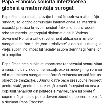
Papa Francisc solicită interzicerea
globală a maternității surogat
Papa Francisc a luat o poziție fermă împotriva maternității
surogat, solicitând comunității internaționale să interzică
această practică la nivel mondial. Într-un discurs recent
adresat membrilor corpului diplomatic de la Vatican,
Suveranul Pontif a criticat vehement utilizarea mamelor
surogat ca o formă de „comercializare” a corpului uman și a
vieții, subliniind impactul negativ asupra demnității femeilor
și a copiilor.
Papa Francisc a subliniat importanța respectului pentru viața
umană, inclusiv a celor nenăscuți, exprimându-și îngrijorarea
că maternitatea surogat transformă existența umană într-un
obiect de tranzacție. „Drumul către pace presupune respect
pentru viaţă, pentru fiecare viaţă umană, începând cu cea a
copilului nenăscut din pântecele mamei, care nu poate fi
suprimată şi nici nu poate deveni obiect de comercializare”,
a declarat Papa Francisc.