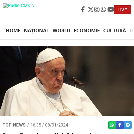
LIVE
HOME
NAȚIONAL
WORLD
ECONOMIE
CULTURĂ
L
TOP NEWS
16:35 / 08/01/2024
WHATSAPP
FACEBO
TEL