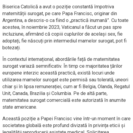
Biserica Catolică a avut o poziție constantă împotriva
maternității surogat, pe care Papa Francisc, originar din
Argentina, a descris-o ca fiind o „practică inumană”. Cu toate
acestea, în noiembrie 2023, Vaticanul a făcut un pas spre
incluziune, afirmând că copiii cuplurilor de același sex, fie
adoptați, fie născuți prin intermediul mamelor surogat, pot fi
botezați.
În contextul internațional, abordările față de maternitatea
surogat variază semnificativ. În timp ce majoritatea țărilor
europene interzic această practică, există locuri unde
utilizarea mamelor surogat este permisă sau tolerată, uneori
chiar și în lipsa remunerației, cum ar fi Belgia, Olanda, Regatul
Unit, Canada, Brazilia și Columbia. Pe de altă parte,
maternitatea surogat comercială este autorizată în anumite
state americane.
Această poziție a Papei Francisc vine într-un moment în care
societatea globală este profund divizată în privința eticii și
legalității reproducerii asistate medical. Solicitarea