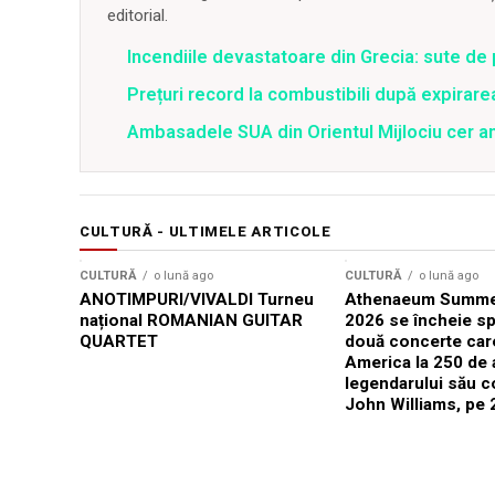
editorial.
Incendiile devastatoare din Grecia: sute de 
Prețuri record la combustibili după expirar
Ambasadele SUA din Orientul Mijlociu cer a
CULTURĂ - ULTIMELE ARTICOLE
CULTURĂ
o lună ago
CULTURĂ
o lună ago
ANOTIMPURI/VIVALDI Turneu
Athenaeum Summer
național ROMANIAN GUITAR
2026 se încheie sp
QUARTET
două concerte car
America la 250 de 
legendarului său 
John Williams, pe 2