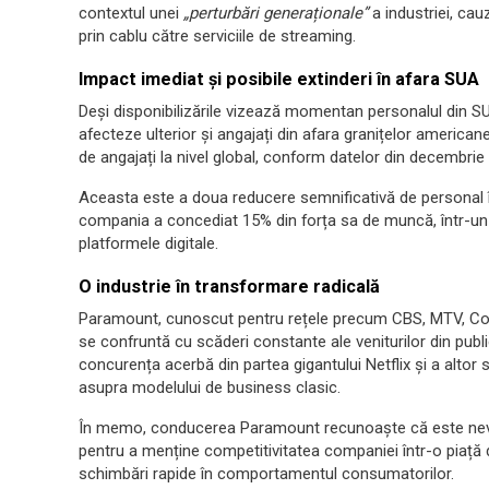
contextul unei
„perturbări generaționale”
a industriei, cau
prin cablu către serviciile de streaming.
Impact imediat și posibile extinderi în afara SUA
Deși disponibilizările vizează momentan personalul din S
afecteze ulterior și angajați din afara granițelor america
de angajați la nivel global, conform datelor din decembrie
Aceasta este a doua reducere semnificativă de personal î
compania a concediat 15% din forța sa de muncă, într-un 
platformele digitale.
O industrie în transformare radicală
Paramount, cunoscut pentru rețele precum CBS, MTV, Co
se confruntă cu scăderi constante ale veniturilor din publici
concurența acerbă din partea gigantului Netflix și a altor
asupra modelului de business clasic.
În memo, conducerea Paramount recunoaște că este ne
pentru a menține competitivitatea companiei într-o piață d
schimbări rapide în comportamentul consumatorilor.