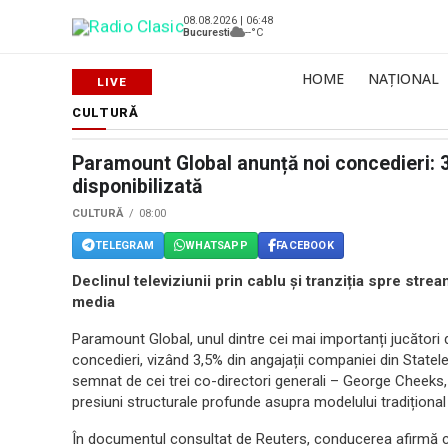
08.08.2026 | 06:48
Bucuresti
--°C
HOME
NAȚIONAL
CULTURĂ
Paramount Global anunță noi concedieri: 3
disponibilizată
CULTURĂ
08:00
TELEGRAM
WHATSAPP
FACEBOOK
Declinul televiziunii prin cablu și tranziția spre stre
media
Paramount Global, unul dintre cei mai importanți jucători 
concedieri, vizând 3,5% din angajații companiei din State
semnat de cei trei co-directori generali – George Cheeks
presiuni structurale profunde asupra modelului tradițional
În documentul consultat de Reuters, conducerea afirmă