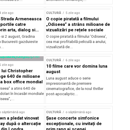
lui Enescu 2026
4 zile ago
CULTURĂ
5 zile ago
l Strada Armeneasca
O copie piratată a filmului
portile catre
„Odiseea” a strâns milioane de
in arta, dialog si
vizualizări pe rețele sociale
, intre 31 iulie si 2
ie si 2 august, Gradina
O copie piratată a filmului 'Odiseea',
a Gradina Botanica din
n Bucuresti gazduieste
cea mai profitabilă peliculă a anului,
...
vizualizată de...
CULTURĂ
6 zile ago
5 zile ago
10 filme care vor domina luna
 lui Christopher
august
nge 640 de milioane
Luna august aduce o serie
la box office mondial
impresionantă de premiere
iseea” a atins 640 de
cinematografice, de la noul thriller
dolari în încasări mondiale
post-apocaliptic...
iseea”,...
o săptămână ago
CULTURĂ
o săptămână ago
wn a pledat vinovat
Șase concerte simfonice
ay după o altercație
excepționale, cu invitați de
b din Londra
prim rang ai scenei