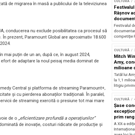
CULTURĂ
zată de migrarea în masă a publicului de la televiziunea
Festivalul
Râşnov a
documenta
premieră
Festivalul d
UA, conducerea nu exclude posibilitatea ca procesul să
documentare
competiţie F
ne. În prezent, Paramount Global are aproximativ 18.600
 2024.
CULTURĂ
n mai puțin de un an, după ce, în august 2024,
Mitch Win
efort de adaptare la noul peisaj media dominat de
Amy, cond
milioane 
litigiu pie
Tatăl lui A
la 1,1 milio
litigiu privin
medy Central și platforma de streaming Paramount+,
tate și cu pierderea abonaților tradiționali. În paralel,
CULTURĂ
 servicii de streaming exercită o presiune tot mai mare
Șase con
excepționa
prim rang
voie de o
„eficientizare profundă a operațiunilor”
internați
A XX-a ediți
ominată de inovație, costuri ridicate de producție și
orchestra
Internaționa
prestigiu
avea loc în 