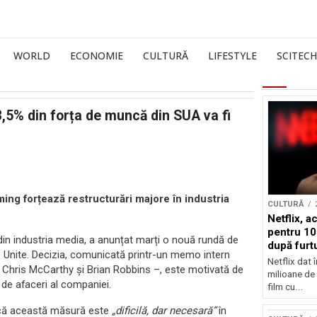
WORLD
ECONOMIE
CULTURĂ
LIFESTYLE
SCITECH
,5% din forța de muncă din SUA va fi
aming forțează restructurări majore în industria
CULTURĂ
Netflix, a
pentru 10
din industria media, a anunțat marți o nouă rundă de
după furtu
le Unite. Decizia, comunicată printr-un memo intern
Nicolas 
Netflix dat 
, Chris McCarthy și Brian Robbins –, este motivată de
milioane de 
 de afaceri al companiei.
film cu...
 că această măsură este
„dificilă, dar necesară”
în