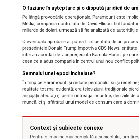
O fuziune în așteptare și o dispută juridică de a
Pe lângă provocările operaționale, Paramount este implic
Media, compania controlată de David Ellison, fiul fondatorul
miliarde de dolari, urmează să fie analizată de autoritățile
O eventuală aprobare ar putea fi influențată de un proces î
președintele Donald Trump împotriva CBS News, entitate 
interviu acordat de vicepreședinta Kamala Harris, pe car
ceea ce a adus compania în centrul unui nou conflict polit
Semnalul unei epoci încheiate?
În timp ce Paramount își reduce personalul și își redefineș
realitate tot mai evidentă: era televiziunii tradiționale pier
angajații afectați și pentru întreaga industrie, deciziile d
muncă, ci și sfârșitul unui model de consum care a domin
Context și subiecte conexe
Pentru o imagine mai completă a subiectului, urmărește