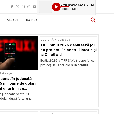
LIVE RADIO CLASIC FM
Prince - Kiss
SPORT
RADIO
CULTURĂ
2 zile ago
TIFF Sibiu 2026 debutează joi
cu proiecții în centrul istoric și
la CineGold
Ediția 2026 a TIFF Sibiu începe joi cu
proiecții la CineGold și în centrul...
2 zile ago
cționat în judecată
5 milioane de dolari
l unui film cu
Cage
în judecată pentru 105
dolari după furtul unui