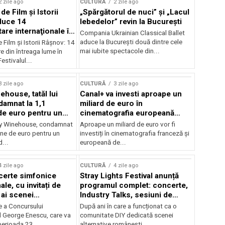
2 zile ago
CULTURĂ
2 zile ago
 de Film şi Istorii
„Spărgătorul de nuci” și „Lacul
duce 14
lebedelor” revin la București
re internaţionale în
Compania Ukrainian Classical Ballet
aduce la București două dintre cele
e Film şi Istorii Râşnov: 14
mai iubite spectacole din...
 din întreaga lume în
estivalul...
3 zile ago
CULTURĂ
3 zile ago
ehouse, tatăl lui
Canal+ va investi aproape un
amnat la 1,1
miliard de euro în
de euro pentru un
cinematografia europeană
rdut
până în 2032
my Winehouse, condamnat
Aproape un miliard de euro vor fi
ane de euro pentru un
investiți în cinematografia franceză și
d...
europeană de...
4 zile ago
CULTURĂ
4 zile ago
certe simfonice
Stray Lights Festival anunță
le, cu invitați de
programul complet: concerte,
 ai scenei
Industry Talks, sesiuni de
onale și ansambluri
audiție și noi opțiuni de
e a Concursului
După ani în care a funcționat ca o
le românești de
participare pentru public
l George Enescu, care va
comunitate DIY dedicată scenei
, în programul
perioada 23...
alternative românești,...