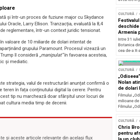
Concursu
mploare
CULTURĂ
ată și într-un proces de fuziune major cu Skydance
Festivalu
ui Oracle, Larry Ellison. Tranzacția, evaluată la 8,4
deschide 
 de reglementare, într-un context juridic tensionat.
Armenia pr
patrimoniu
Intre 31 iul
n valoare de 10 miliarde de dolari intentat de
august, l
Botanica di
aparținând grupului Paramount. Procesul vizează un
Bucuresti
cea de-a X-a
e Trump îl consideră
„manipulat”
în favoarea acesteia,
ic și mediatic.
CULTURĂ
„Odiseea”
Nolan ati
te strategia, valul de restructurări anunțat confirmă o
de dolari 
de teren în fața conținutului digital la cerere. Pentru
Filmului „Od
e acest tip nu marchează doar sfârșitul unor locuri de
milioane de 
at cultura media timp de decenii.
Filmului „Od
CULTURĂ
Chris Bro
pentru afr
 și aceste articole relevante din același flux
la un clu