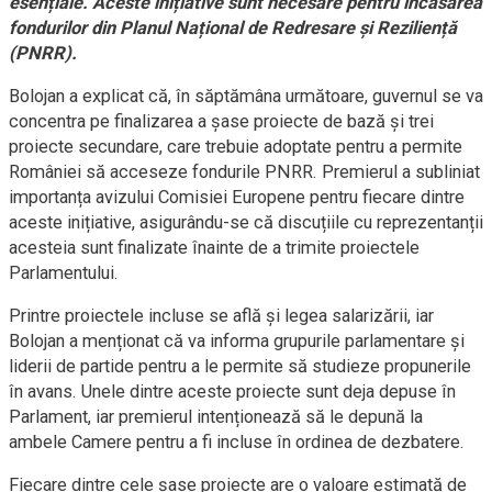
esențiale. Aceste inițiative sunt necesare pentru încasarea
fondurilor din Planul Național de Redresare și Reziliență
(PNRR).
Bolojan a explicat că, în săptămâna următoare, guvernul se va
concentra pe finalizarea a șase proiecte de bază și trei
proiecte secundare, care trebuie adoptate pentru a permite
României să acceseze fondurile PNRR. Premierul a subliniat
importanța avizului Comisiei Europene pentru fiecare dintre
aceste inițiative, asigurându-se că discuțiile cu reprezentanții
acesteia sunt finalizate înainte de a trimite proiectele
Parlamentului.
Printre proiectele incluse se află și legea salarizării, iar
Bolojan a menționat că va informa grupurile parlamentare și
liderii de partide pentru a le permite să studieze propunerile
în avans. Unele dintre aceste proiecte sunt deja depuse în
Parlament, iar premierul intenționează să le depună la
ambele Camere pentru a fi incluse în ordinea de dezbatere.
Fiecare dintre cele șase proiecte are o valoare estimată de