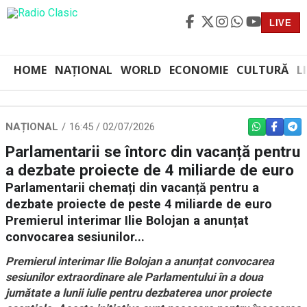
LIVE
HOME
NAȚIONAL
WORLD
ECONOMIE
CULTURĂ
L
NAȚIONAL
16:45 / 02/07/2026
WHATSAPP
FACEBO
TEL
Parlamentarii se întorc din vacanță pentru
a dezbate proiecte de 4 miliarde de euro
Parlamentarii chemați din vacanță pentru a
dezbate proiecte de peste 4 miliarde de euro
Premierul interimar Ilie Bolojan a anunțat
convocarea sesiunilor...
Premierul interimar Ilie Bolojan a anunțat convocarea
sesiunilor extraordinare ale Parlamentului în a doua
jumătate a lunii iulie pentru dezbaterea unor proiecte