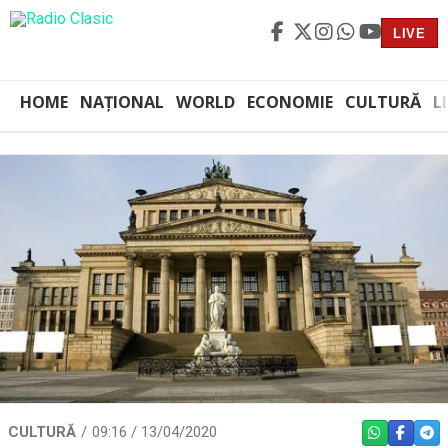
LIVE
HOME
NAȚIONAL
WORLD
ECONOMIE
CULTURĂ
L
CULTURĂ
09:16 / 13/04/2020
WHATSAPP
FACEBO
TEL