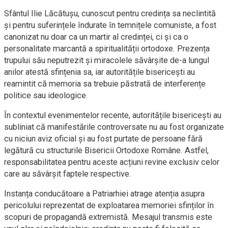
Sfântul Ilie Lăcătușu, cunoscut pentru credința sa neclintită
și pentru suferințele îndurate în temnițele comuniste, a fost
canonizat nu doar ca un martir al credinței, ci și ca o
personalitate marcantă a spiritualității ortodoxe. Prezența
trupului său neputrezit și miracolele săvârșite de-a lungul
anilor atestă sfințenia sa, iar autoritățile bisericești au
reamintit că memoria sa trebuie păstrată de interferențe
politice sau ideologice.
În contextul evenimentelor recente, autoritățile bisericești au
subliniat că manifestările controversate nu au fost organizate
cu niciun aviz oficial și au fost purtate de persoane fără
legătură cu structurile Bisericii Ortodoxe Române. Astfel,
responsabilitatea pentru aceste acțiuni revine exclusiv celor
care au săvârșit faptele respective.
Instanța conducătoare a Patriarhiei atrage atenția asupra
pericolului reprezentat de exploatarea memoriei sfinților în
scopuri de propagandă extremistă. Mesajul transmis este