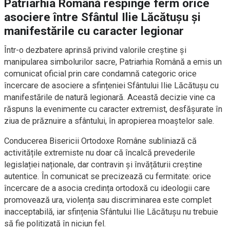
Patriarhia Română respinge ferm orice
asociere între Sfântul Ilie Lăcătușu și
manifestările cu caracter legionar
Într-o dezbatere aprinsă privind valorile creștine și
manipularea simbolurilor sacre, Patriarhia Română a emis un
comunicat oficial prin care condamnă categoric orice
încercare de asociere a sfințeniei Sfântului Ilie Lăcătușu cu
manifestările de natură legionară. Această decizie vine ca
răspuns la evenimente cu caracter extremist, desfășurate în
ziua de prăznuire a sfântului, în apropierea moaștelor sale.
Conducerea Bisericii Ortodoxe Române subliniază că
activitățile extremiste nu doar că încalcă prevederile
legislației naționale, dar contravin și învățăturii creștine
autentice. În comunicat se precizează cu fermitate: orice
încercare de a asocia credința ortodoxă cu ideologii care
promovează ura, violența sau discriminarea este complet
inacceptabilă, iar sfințenia Sfântului Ilie Lăcătușu nu trebuie
să fie politizată în niciun fel.