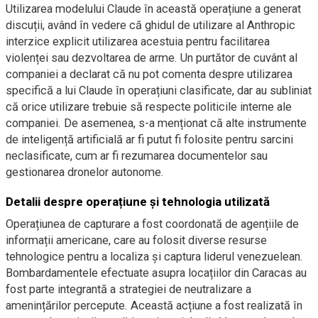
Utilizarea modelului Claude în această operațiune a generat
discuții, având în vedere că ghidul de utilizare al Anthropic
interzice explicit utilizarea acestuia pentru facilitarea
violenței sau dezvoltarea de arme. Un purtător de cuvânt al
companiei a declarat că nu pot comenta despre utilizarea
specifică a lui Claude în operațiuni clasificate, dar au subliniat
că orice utilizare trebuie să respecte politicile interne ale
companiei. De asemenea, s-a menționat că alte instrumente
de inteligență artificială ar fi putut fi folosite pentru sarcini
neclasificate, cum ar fi rezumarea documentelor sau
gestionarea dronelor autonome.
Detalii despre operațiune și tehnologia utilizată
Operațiunea de capturare a fost coordonată de agențiile de
informații americane, care au folosit diverse resurse
tehnologice pentru a localiza și captura liderul venezuelean.
Bombardamentele efectuate asupra locațiilor din Caracas au
fost parte integrantă a strategiei de neutralizare a
amenințărilor percepute. Această acțiune a fost realizată în