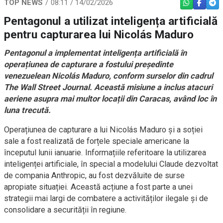
TOP NEWS
08:11 / 14/02/2026
WHATSAPP
FACEBO
TEL
Pentagonul a utilizat inteligența artificială
pentru capturarea lui Nicolás Maduro
Pentagonul a implementat inteligența artificială în
operațiunea de capturare a fostului președinte
venezuelean Nicolás Maduro, conform surselor din cadrul
The Wall Street Journal. Această misiune a inclus atacuri
aeriene asupra mai multor locații din Caracas, având loc în
luna trecută.
Operațiunea de capturare a lui Nicolás Maduro și a soției
sale a fost realizată de forțele speciale americane la
începutul lunii ianuarie. Informațiile referitoare la utilizarea
inteligenței artificiale, în special a modelului Claude dezvoltat
de compania Anthropic, au fost dezvăluite de surse
apropiate situației. Această acțiune a fost parte a unei
strategii mai largi de combatere a activităților ilegale și de
consolidare a securității în regiune.