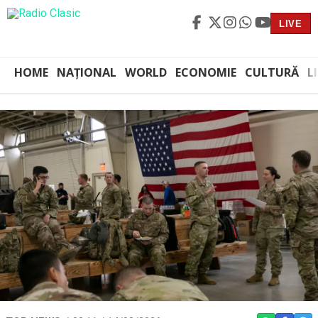
LIVE
HOME
NAȚIONAL
WORLD
ECONOMIE
CULTURĂ
L