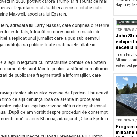
dovezi în 2020 potrivit cărora Trump ar fi zburat de mai
deputații în
semenea, Departamentul Justiției a emis o citație către
aine Maxwell, asociata lui Epstein.
Sursă foto: Shutte
tein, adresată lui Larry Nassar, care conținea o referire
TOP NEWS
ntul este fals, întrucât nu corespunde scrisului de
John Ston
ției a replicat unui jurnalist care a pus sub semnul
echipei I
 instituția să publice toate materialele aflate în
deceniu l
Transferul l
Milano, con
 a legii în legătură cu infracțiunile comise de Epstein
este noul ju
 documentele sunt făcute publice a stârnit nemulțumiri
ustrați de publicarea fragmentată a informațiilor, care
praviețuitorilor abuzurilor comise de Epstein. Unii acuză
în timp ce alții denunță lipsa de atenție în protejarea
ntre inițiatorii legii bipartizane alături de republicanul
nua. „După ce am vorbit despre proceduri de contempt,
mente noi”, a scris Khanna, adăugând: „Clasa Epstein
TOP NEWS
Program 
milioane 
eală imagini inedite cu fostul președinte Bill Clinton