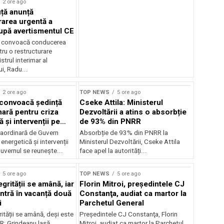
2 ore ago
ță anunță
rarea urgentă a
pă avertismentul CE
ă convoacă conducerea
u o restructurare
strul interimar al
i, Radu...
2 ore ago
TOP NEWS
5 ore ago
convoacă ședință
Cseke Attila: Ministerul
nară pentru criza
Dezvoltării a atins o absorbție
 și intervenții pe
de 93% din PNRR
raordinară de Guvern
Absorbție de 93% din PNRR la
 energetică și intervenții
Ministerul Dezvoltării, Cseke Attila
uvernul se reunește...
face apel la autorități...
5 ore ago
TOP NEWS
5 ore ago
grității se amână, iar
Florin Mitroi, preşedintele CJ
intră în vacanță două
Constanţa, audiat ca martor la
i
Parchetul General
ității se amână, deși este
Preşedintele CJ Constanţa, Florin
R; Grindeanu lasă
Mitroi, audiat ca martor la Parchetul