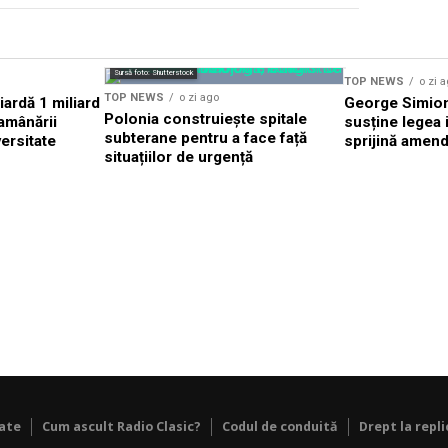
Sursă foto: Shutterstock
TOP NEWS
o zi 
TOP NEWS
o zi ago
ardă 1 miliard
George Simion
Polonia construiește spitale
amânării
susține legea i
subterane pentru a face față
versitate
sprijină amend
situațiilor de urgență
tate
Cum ascult Radio Clasic?
Codul de conduită
Drept la repli