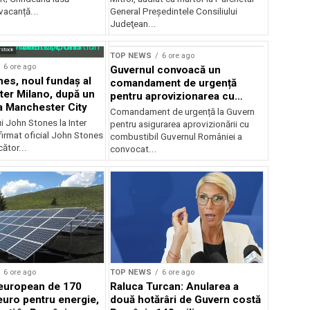
 vacanță...
General Preşedintele Consiliului
Judeţean...
rstock
TOP NEWS
6 ore ago
6 ore ago
Guvernul convoacă un
es, noul fundaș al
comandament de urgență
nter Milano, după un
pentru aprovizionarea cu
a Manchester City
combustibil
Comandament de urgență la Guvern
ui John Stones la Inter
pentru asigurarea aprovizionării cu
firmat oficial John Stones
combustibil Guvernul României a
cător...
convocat...
6 ore ago
TOP NEWS
6 ore ago
european de 170
Raluca Turcan: Anularea a
euro pentru energie,
două hotărâri de Guvern costă