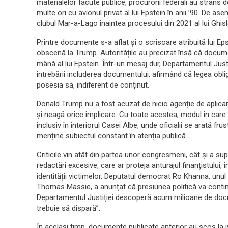
materialelor făcute publice, procurorii federali au strâns 
multe ori cu avionul privat al lui Epstein în anii ’90. De a
clubul Mar-a-Lago înaintea procesului din 2021 al lui Ghisl
Printre documente s-a aflat și o scrisoare atribuită lui Eps
obscenă la Trump. Autoritățile au precizat însă că docume
mână al lui Epstein. Într-un mesaj dur, Departamentul Justi
întrebării includerea documentului, afirmând că legea obligă
posesia sa, indiferent de conținut.
Donald Trump nu a fost acuzat de nicio agenție de aplicare
și neagă orice implicare. Cu toate acestea, modul în care
inclusiv în interiorul Casei Albe, unde oficialii se arată fr
menține subiectul constant în atenția publică.
Criticile vin atât din partea unor congresmeni, cât și a su
redactări excesive, care ar proteja anturajul finanțistului, 
identității victimelor. Deputatul democrat Ro Khanna, unul di
Thomas Massie, a anunțat că presiunea politică va conti
Departamentul Justiției descoperă acum milioane de docu
trebuie să dispară”.
În același timp, documente publicate anterior au scos la iv