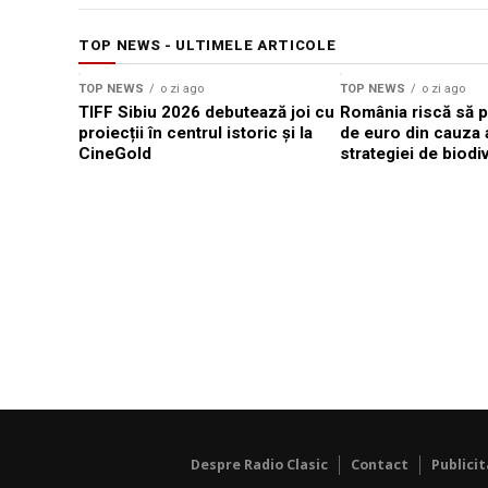
TOP NEWS - ULTIMELE ARTICOLE
TOP NEWS
o zi ago
TOP NEWS
o zi ago
TIFF Sibiu 2026 debutează joi cu
România riscă să pi
proiecții în centrul istoric și la
de euro din cauza 
CineGold
strategiei de biodi
Despre Radio Clasic
Contact
Publici