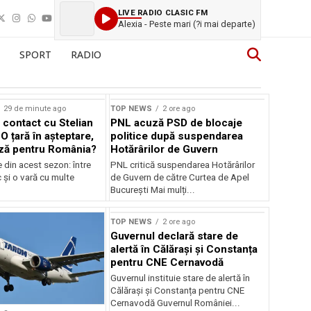
LIVE RADIO CLASIC FM
Alexia - Peste mari (?i mai departe)
SPORT
RADIO
29 de minute ago
TOP NEWS
2 ore ago
 contact cu Stelian
PNL acuză PSD de blocaje
O țară în așteptare,
politice după suspendarea
ză pentru România?
Hotărârilor de Guvern
e din acest sezon: între
PNL critică suspendarea Hotărârilor
c și o vară cu multe
de Guvern de către Curtea de Apel
București Mai mulți...
TOP NEWS
2 ore ago
Guvernul declară stare de
alertă în Călărași și Constanța
pentru CNE Cernavodă
Guvernul instituie stare de alertă în
Călărași și Constanța pentru CNE
Cernavodă Guvernul României...