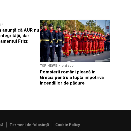
Sursă foto: Shutte
ago
TOP NEWS
 anunță că AUR nu
Comisia E
ntegrității, dar
miliarde d
amentul Fritz
inteligență
TOP NEWS
o zi ago
Pompierii români pleacă în
Grecia pentru a lupta împotriva
incendiilor de pădure
că
Termeni de folosință
Cookie Policy