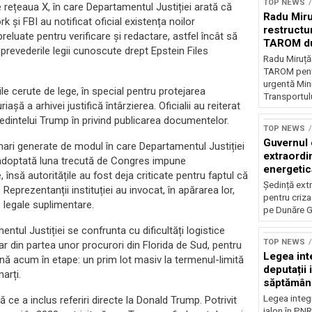
TOP NEWS
 rețeaua X, în care Departamentul Justiției arată că
Radu Miru
 și FBI au notificat oficial existența noilor
restructu
preluate pentru verificare și redactare, astfel încât să
TAROM du
i prevederile legii cunoscute drept Epstein Files
Radu Miruț
TAROM pentr
urgentă Mini
le cerute de lege, în special pentru protejarea
Transportulu
așă a arhivei justifică întârzierea. Oficialii au reiterat
ședintelui Trump în privind publicarea documentelor.
TOP NEWS
Guvernul 
mari generate de modul în care Departamentul Justiției
extraordi
 adoptată luna trecută de Congres impune
energetică
însă autoritățile au fost deja criticate pentru faptul că
Dunăre
Ședință ext
eprezentanții instituției au invocat, în apărarea lor,
pentru criza
e legale suplimentare.
pe Dunăre G
tul Justiției se confrunta cu dificultăți logistice
TOP NEWS
tar din partea unor procurori din Florida de Sud, pentru
Legea inte
nă acum în etape: un prim lot masiv la termenul-limită
deputații 
arți.
săptămân
Legea integr
 ce a inclus referiri directe la Donald Trump. Potrivit
jalon în PNR