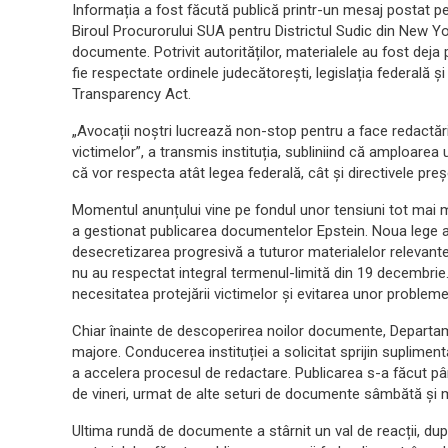
Informația a fost făcută publică printr-un mesaj postat pe
Biroul Procurorului SUA pentru Districtul Sudic din New York
documente. Potrivit autorităților, materialele au fost deja 
fie respectate ordinele judecătorești, legislația federală ș
Transparency Act.
„Avocații noștri lucrează non-stop pentru a face redactări
victimelor”, a transmis instituția, subliniind că amploarea uri
că vor respecta atât legea federală, cât și directivele pre
Momentul anunțului vine pe fondul unor tensiuni tot mai 
a gestionat publicarea documentelor Epstein. Noua lege
desecretizarea progresivă a tuturor materialelor relevante, 
nu au respectat integral termenul-limită din 19 decembrie. R
necesitatea protejării victimelor și evitarea unor problem
Chiar înainte de descoperirea noilor documente, Departamen
majore. Conducerea instituției a solicitat sprijin suplimen
a accelera procesul de redactare. Publicarea s-a făcut pâ
de vineri, urmat de alte seturi de documente sâmbătă și m
Ultima rundă de documente a stârnit un val de reacții, după