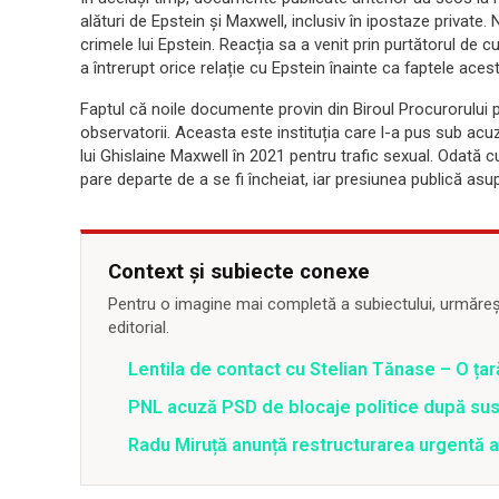
alături de Epstein și Maxwell, inclusiv în ipostaze private. 
crimele lui Epstein. Reacția sa a venit prin purtătorul de 
a întrerupt orice relație cu Epstein înainte ca faptele aces
Faptul că noile documente provin din Biroul Procurorului 
observatorii. Aceasta este instituția care l-a pus sub ac
lui Ghislaine Maxwell în 2021 pentru trafic sexual. Odată
pare departe de a se fi încheiat, iar presiunea publică as
Context și subiecte conexe
Pentru o imagine mai completă a subiectului, urmărește
editorial.
Lentila de contact cu Stelian Tănase – O ța
PNL acuză PSD de blocaje politice după su
Radu Miruță anunță restructurarea urgentă