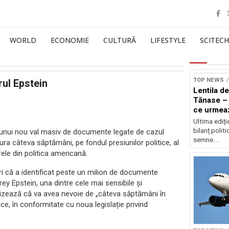
WORLD
ECONOMIE
CULTURĂ
LIFESTYLE
SCITECH
TOP NEWS
rul Epstein
Lentila de
Tănase – 
ce urmea
Ultima ediți
bilanț politi
 unui nou val masiv de documente legate de cazul
semne...
ura câteva săptămâni, pe fondul presiunilor politice, al
rele din politica americană.
ri că a identificat peste un milion de documente
ey Epstein, una dintre cele mai sensibile și
ecizează că va avea nevoie de „câteva săptămâni în
ice, în conformitate cu noua legislație privind