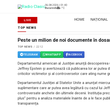
06.08.2026 | 01:40
Bucuresti
--°C
HOME
NAȚIONAL
TOP NEWS
Peste un milion de noi documente în dosa
TOP NEWS
22:12
TELEGRAM
WHATSAPP
FACEBOOK
Departamentul american al Justiției anunță descoperirea
Jeffrey Epstein și avertizează că publicarea lor ar putea d
criticilor victimelor și al controverselor care ating nume g
Departamentul Justiției al Statelor Unite a anunțat miercu
suplimentare care ar putea avea legătură cu cazul lui Jeffr
controversate anchete din ultimele decenii. Instituția pr
plus” pentru a analiza materialele înainte de a le face publ
transparența.