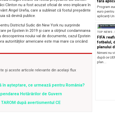
fără aplic
Nici Clinton nu a fost acuzat oficial de vreo implicare în
Program eu
cuvânt Angel Ureña, care a subliniat că fostul președinte
euro pentru 
tuia să devină publice.
aplicanți U
pentru Districtul Sudic din New York nu surprinde
Sursă foto: Shutte
uzare pe Epstein în 2019 și care a obținut condamnarea
TOP NEWS
 cu descoperirea noului val de documente, cazul Epstein
FIFA reaf
upra autorităților americane este mai mare ca oricând.
fotbalul,
planului d
Nimeni nu vi
după ce UEF
plan...
 și aceste articole relevante din același flux
ră în așteptare, ce urmează pentru România?
spendarea Hotărârilor de Guvern
 a TAROM după avertismentul CE