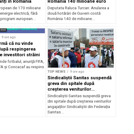
anți în România
România 140 milioane euro
ropean de 170 milioane
Deputata Raluca Turcan: Anularea a
energie electrică, fără
două hotărâri de Guvern costă
n program european...
România 140 de milioane...
rstock
9 ore ago
irmă că nu vinde
 după respingerea
e investitori străini
nde fotbalul, anunţă FIFA,
A şi Concacaf au respins
TOP NEWS
9 ore ago
Sindicaliștii Sanitas suspendă
greva din spitale după
creșterea veniturilor
angajaților
Sindicaliștii Sanitas suspendă greva
din spitale după creșterea veniturilor
angajaților Sindicaliștii din Federația
Sanitas...