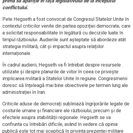
prima sa apariție în fața legislativului de la începutul
conflictului.
Pete Hegseth a fost convocat de Congresul Statelor Unite în
contextul criticilor venite din partea opoziției democrate, care
a solicitat responsabilitate în legătură cu deciziile luate în
timpul războiului. Audierile sunt așteptate să abordeze atât
strategia militară, cât și impactul asupra relațiilor
internaționale.
În cadrul audierii, Hegseth va fi întrebat despre resursele
utilizate și despre planurile de viitor în ceea ce privește
implicarea militară a Statelor Unite în regiune. Congresmenii
doresc să înțeleagă mai bine obiectivele pe termen lung ale
administrației în Iran.
Criticile aduse de democrați subliniază îngrijorările legate de
costurile umane și financiare ale războiului, precum și de
efectele asupra stabilității regionale. Hegseth se va
confrunta cu întrebări dificile, având în vedere că opinia
publică este tot mai sceptică în privința prezenței militare