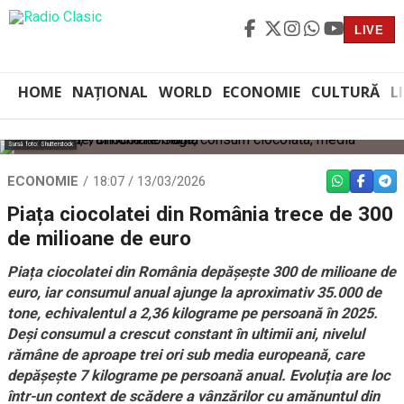
LIVE
HOME
NAȚIONAL
WORLD
ECONOMIE
CULTURĂ
L
Sursă foto: Shutterstock
ECONOMIE
18:07 / 13/03/2026
WHATSAPP
FACEBO
TEL
Piața ciocolatei din România trece de 300
de milioane de euro
Piața ciocolatei din România depășește 300 de milioane de
euro, iar consumul anual ajunge la aproximativ 35.000 de
tone, echivalentul a 2,36 kilograme pe persoană în 2025.
Deși consumul a crescut constant în ultimii ani, nivelul
rămâne de aproape trei ori sub media europeană, care
depășește 7 kilograme pe persoană anual. Evoluția are loc
într-un context de scădere a vânzărilor cu amănuntul din