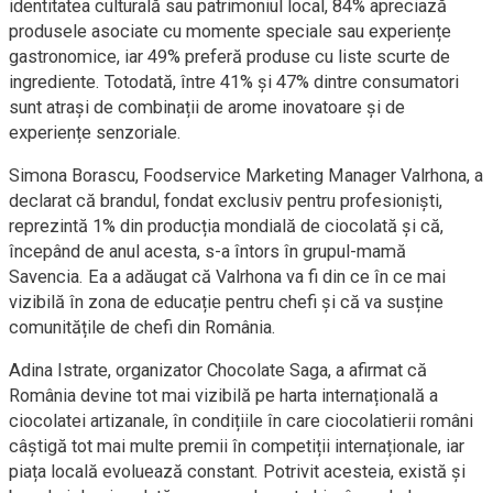
identitatea culturală sau patrimoniul local, 84% apreciază
produsele asociate cu momente speciale sau experiențe
gastronomice, iar 49% preferă produse cu liste scurte de
ingrediente. Totodată, între 41% și 47% dintre consumatori
sunt atrași de combinații de arome inovatoare și de
experiențe senzoriale.
Simona Borascu, Foodservice Marketing Manager Valrhona, a
declarat că brandul, fondat exclusiv pentru profesioniști,
reprezintă 1% din producția mondială de ciocolată și că,
începând de anul acesta, s-a întors în grupul-mamă
Savencia. Ea a adăugat că Valrhona va fi din ce în ce mai
vizibilă în zona de educație pentru chefi și că va susține
comunitățile de chefi din România.
Adina Istrate, organizator Chocolate Saga, a afirmat că
România devine tot mai vizibilă pe harta internațională a
ciocolatei artizanale, în condițiile în care ciocolatierii români
câștigă tot mai multe premii în competiții internaționale, iar
piața locală evoluează constant. Potrivit acesteia, există și