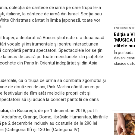
ia, colecția de cântece de iarnă pe care trupa le-a
i, italiene, la cântece de iarnă din Israel, Scoția sau
White Christmas cântat în limba japoneză, toate vor
ă.
EVENIMENT
Ediția a V
ul trupei, a declarat că Bucureștiul este o a doua casă
‘MUSICA 
etări vocale și instrumentale și pentru interacțiunea
elitele mu
 completă pentru spectatori. Spectacolele lor se țin
Brașov
În perioada
e la ceas de seară pe toate meridianele: din piațetele
deveni centr
 cochete din Paris în Orientul îndepărtat și din Asia
clasice dator
i Lauderdale, ca o trupă ce urma să combată zgomotul și
bine de douăzeci de ani, Pink Martini cântă acum pe
festivaluri de film atât melodiile proprii cât și
spectatorii să își aducă la concert pantofii de dans.
ului
, din Bucureşti, de pe 1 decembrie 2018, pot fi
odafone, Orange, Domo, librăriile Humanitas, librăriile
 pe 2 decembrie inclusiv au costurile de le 290 lei
lei (Categoria III) și 130 lei (Categoria IV).