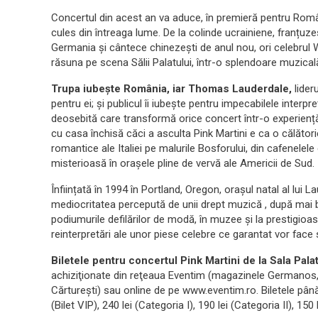
Concertul din acest an va aduce, în premieră pentru Român
cules din întreaga lume. De la colinde ucrainiene, franțuzeșt
Germania și cântece chinezești de anul nou, ori celebrul 
răsuna pe scena Sălii Palatului, într-o splendoare muzical
Trupa iubește România, iar Thomas Lauderdale,
lider
pentru ei; și publicul îi iubește pentru impecabilele interpr
deosebită care transformă orice concert într-o experiență
cu casa închisă căci a asculta Pink Martini e ca o călători
romantice ale Italiei pe malurile Bosforului, din cafenelele
misterioasă în orașele pline de vervă ale Americii de Sud.
Înființată în 1994 în Portland, Oregon, orașul natal al lu
mediocritatea percepută de unii drept muzică , după mai 
podiumurile defilărilor de modă, în muzee și la prestigioase 
reinterpretări ale unor piese celebre ce garantat vor face 
Biletele pentru concertul Pink Martini de la Sala Palat
achiziţionate din reţeaua Eventim (magazinele Germanos, V
Cărtureşti) sau online de pe www.eventim.ro. Biletele până
(Bilet VIP), 240 lei (Categoria I), 190 lei (Categoria II), 150 