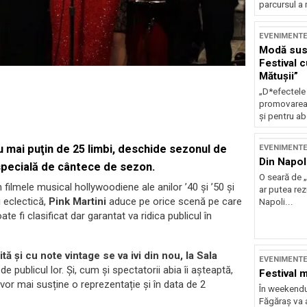
parcursul a 
EVENIMENT
Modă sust
Festival 
Mătușii”
„D*efectele
promovarea 
și pentru ab
nu mai puţin de 25 limbi, deschide sezonul de
EVENIMENT
Din Napol
 specială de cântece de sezon.
O seară de „
in filmele musical hollywoodiene ale anilor ’40 și ’50 și
ar putea re
 eclectică,
Pink Martini
aduce pe orice scenă pe care
Napoli...
e fi clasificat dar garantat va ridica publicul în
ă și cu note vintage se va ivi din nou, la Sala
EVENIMENT
 de publicul lor. Și, cum și spectatorii abia îi așteaptă,
Festival 
or mai susține o reprezentație și în data de 2
În weekendu
Făgăraș va a