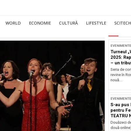
WORLD
ECONOMIE
CULTURĂ
LIFESTYLE
SCITECH
EVENIMENT
Turneul „
2025: Ra
– un tribu
și Occide
Seria de co
revine în R
nouă...
EVENIMENT
S-au pus 
pentru Fe
TEATRU 
Douăzeci de
două online