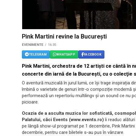
Pink Martini revine la București
EVENIMENTE
16:35
TELEGRAM
WHATSAPP
FACEBOOK
Pink Martini, orchestra de 12 artişti ce cântă în 
concerte din iarnă de la Bucureşti, cu o colecţie
O aventură muzicală în jurul lumii, ce își trage inspirația d
îmbină o varietate de genuri într-o compoziție modernă și
performează un repertoriu multilingv și un sound ce nu poat
picioare.
Ocazia de a asculta muzica lor sofisticată, cosmopolit
Palatului, căci Events (www.events.ro)
îi readuc alături
pe lângă show-ul programat pe 1 decembrie, Pink Martini v
decembrie, pentru care biletele s-au pus în vânzare.