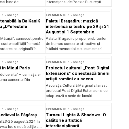
mai bine de...
Internațional de Poezie București...
E
2 ani ago
EVENIMENTE
2 ani ago
enabilă la BalKaniK
Palatul Bragadiru: muzică
cu „D*efectele
interbelică şi teatru pe 29 şi 31
August şi 1 Septembrie
 Mătușii”, cunoscut pentru
Palatul Bragadiru propune iubitorilor
sustenabilității în modă
de frumos concerte attractive şi
ordarea sa originală în...
întâlniri memorabile cu nume mari...
E
2 ani ago
EVENIMENTE
2 ani ago
i în Micul Paris
Proiectul cultural ,,Post-Digital
Extensions” conectează tinerii
dolce vita” – cam așa s-
artiști români cu scena
zuma concertul Din
internațională
Asociația Culturală Marginal a lansat
proiectul Post-Digital Extensions, ce
adaptează o serie de lucrări...
E
2 ani ago
EVENIMENTE
2 ani ago
medieval la Făgăraș
Turneul Lights & Shadows: O
călătorie artistică
l 23-25 august 2024, la
interdisciplinară
vea loc o nouă ediție a...