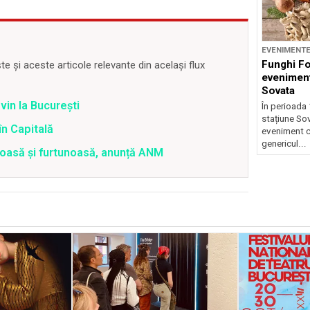
EVENIMENT
Funghi F
 și aceste articole relevante din același flux
eveniment
Sovata
vin la București
În perioada 
stațiune So
în Capitală
eveniment c
genericul...
roasă și furtunoasă, anunță ANM