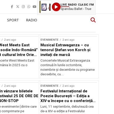
LIVE RADIO CLASIC FM
Spandau Ballet - True
SPORT
RADIO
E
2 ani ago
EVENIMENTE
2 ani ago
West Meets East
Musical Extravaganza – cu
psodie Indo-Română”
tenorul Ștefan von Korch și
t cultural între Orient
invitați de marcă
nt
ncerte West Meets East
Concertele Musical Extravaganza
omânia în 2025 cu o
continuă în lunile octombrie,
noiembrie şi decembrie cu programe
deosebite, cu...
E
2 ani ago
EVENIMENTE
2 ani ago
în vânzare biletele
Festivalul Internațional de
stivalul 25 DE ORE DE
Poezie București – Ediția a
NON-STOP
XIV-a începe cu o conferință
despre limba română
 evenimente (dintre care
Luni, 11 septembrie, debutează cea
susținută de Marco Lucchesi
) comprimate pe
de-a XIV-a ediție a Festivalului