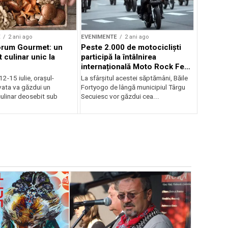
E
2 ani ago
EVENIMENTE
2 ani ago
orum Gourmet: un
Peste 2.000 de motocicliști
 culinar unic la
participă la întâlnirea
internațională Moto Rock Fest
la Băile Fortyogo
12-15 iulie, orașul-
La sfârșitul acestei săptămâni, Băile
vata va găzdui un
Fortyogo de lângă municipiul Târgu
ulinar deosebit sub
Secuiesc vor găzdui cea...
EVENIMENTE
Weekend c
Teatru la 
eveniment