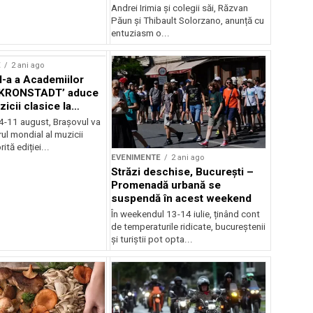
Andrei Irimia și colegii săi, Răzvan
Păun și Thibault Solorzano, anunță cu
entuziasm o...
E
2 ani ago
II-a a Academiilor
KRONSTADT’ aduce
zicii clasice la
 4-11 august, Brașovul va
ul mondial al muzicii
ită ediției...
EVENIMENTE
2 ani ago
Străzi deschise, București –
Promenadă urbană se
suspendă în acest weekend
În weekendul 13-14 iulie, ținând cont
de temperaturile ridicate, bucureștenii
și turiștii pot opta...