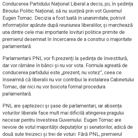
Conducerea Partidului Național Liberal a decis, joi, în ședința
Biroului Politic Național, să nu susțină prin vot Guvernul
Eugen Tomac. Decizia a fost luată în unanimitate, potrivit
informațiilor apărute după reuniunea liberalilor, și marchează
una dintre cele mai importante lovituri politice primite de
premierul desemnat în încercarea de a construi o majoritate
parlamentară.
Parlamentarii PNL vor fi prezenți la ședința de învestitură,
dar vor rămâne în bănci și nu vor vota. Formula agreată de
conducerea partidului este „prezent, nu votez”, ceea ce
înseamnă că liberalii nu vor contribui la instalarea Cabinetului
Tomac, dar nici nu vor boicota formal procedura
parlamentară.
PNL are șaptezeci și șase de parlamentari, iar absența
voturilor liberale face mult mai dificilă atingerea pragului
necesar pentru învestirea Guvernului. Eugen Tomac are
nevoie de votul majorității deputaților și senatorilor, adică de
două sute treizeci și trei de voturi. Fără PNL, premierul