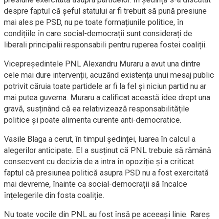
despre faptul că șeful statului ar fi trebuit să pună presiune
mai ales pe PSD, nu pe toate formațiunile politice, în
condițiile în care social-democrații sunt considerați de
liberali principalii responsabili pentru ruperea fostei coaliții.
Vicepreședintele PNL Alexandru Muraru a avut una dintre
cele mai dure intervenții, acuzând existența unui mesaj public
potrivit căruia toate partidele ar fi la fel și niciun partid nu ar
mai putea guverna. Muraru a calificat această idee drept una
gravă, susținând că ea relativizează responsabilitățile
politice și poate alimenta curente anti-democratice.
Vasile Blaga a cerut, în timpul ședinței, luarea în calcul a
alegerilor anticipate. El a susținut că PNL trebuie să rămână
consecvent cu decizia de a intra în opoziție și a criticat
faptul că presiunea politică asupra PSD nu a fost exercitată
mai devreme, înainte ca social-democrații să încalce
înțelegerile din fosta coaliție.
Nu toate vocile din PNL au fost însă pe aceeași linie. Rareș