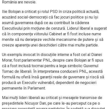
România are nevoie.
Ilie Bolojan a criticat și rolul PSD în criza politică actuală,
acuzând social-democrații că fac jocuri politice și nu își
asumă guvernarea după ce au contribuit la căderea
Executivului prin moțiune de cenzură. Liderul liberal a sugerat
că în componența viitorului Cabinet ar fi fost incluse nume
menite să nu deranjeze vechile mecanisme de putere și să
creeze aparența unei deschideri către mai multe partide.
Un exemplu invocat în discuțiile interne a fost cel al Dianei
Morar, fost parlamentar PNL, despre care Bolojan ar fi spus
că a fost inclusă tocmai pentru a lega simbolic Guvernul
Tomac de liberali. În interpretarea conducerii PNL, această
formulă nu oferă însă garanții reale de guvernare și riscă să
producă un Executiv vulnerabil, dependent de negocieri
permanente în Parlament.
Mai mulți lideri liberali au criticat și mesajele transmise de
președintele Nicușor Dan, pe care le-au perceput ca pe o
presiune exercitată asupra partidelor. În ședință s-a discutat