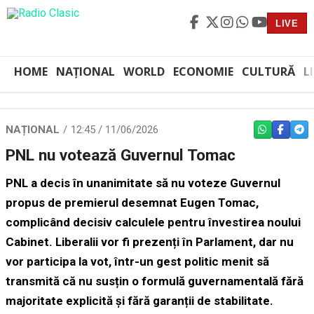
LIVE
HOME
NAȚIONAL
WORLD
ECONOMIE
CULTURĂ
L
NAȚIONAL
12:45 / 11/06/2026
WHATSAPP
FACEBO
TEL
PNL nu votează Guvernul Tomac
PNL a decis în unanimitate să nu voteze Guvernul
propus de premierul desemnat Eugen Tomac,
complicând decisiv calculele pentru învestirea noului
Cabinet. Liberalii vor fi prezenți în Parlament, dar nu
vor participa la vot, într-un gest politic menit să
transmită că nu susțin o formulă guvernamentală fără
majoritate explicită și fără garanții de stabilitate.