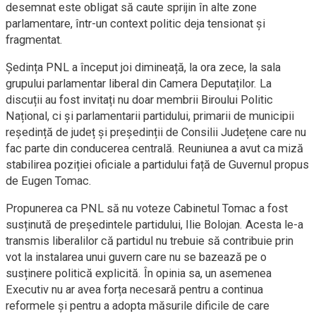
desemnat este obligat să caute sprijin în alte zone
parlamentare, într-un context politic deja tensionat și
fragmentat.
Ședința PNL a început joi dimineață, la ora zece, la sala
grupului parlamentar liberal din Camera Deputaților. La
discuții au fost invitați nu doar membrii Biroului Politic
Național, ci și parlamentarii partidului, primarii de municipii
reședință de județ și președinții de Consilii Județene care nu
fac parte din conducerea centrală. Reuniunea a avut ca miză
stabilirea poziției oficiale a partidului față de Guvernul propus
de Eugen Tomac.
Propunerea ca PNL să nu voteze Cabinetul Tomac a fost
susținută de președintele partidului, Ilie Bolojan. Acesta le-a
transmis liberalilor că partidul nu trebuie să contribuie prin
vot la instalarea unui guvern care nu se bazează pe o
susținere politică explicită. În opinia sa, un asemenea
Executiv nu ar avea forța necesară pentru a continua
reformele și pentru a adopta măsurile dificile de care