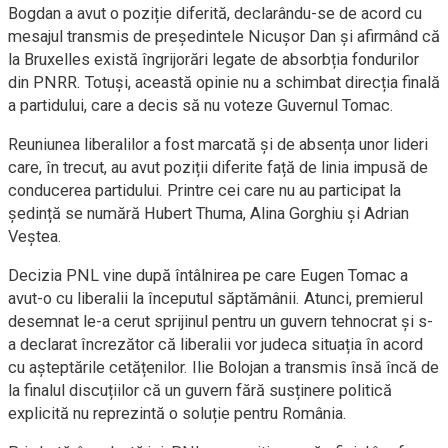
Bogdan a avut o poziție diferită, declarându-se de acord cu
mesajul transmis de președintele Nicușor Dan și afirmând că
la Bruxelles există îngrijorări legate de absorbția fondurilor
din PNRR. Totuși, această opinie nu a schimbat direcția finală
a partidului, care a decis să nu voteze Guvernul Tomac.
Reuniunea liberalilor a fost marcată și de absența unor lideri
care, în trecut, au avut poziții diferite față de linia impusă de
conducerea partidului. Printre cei care nu au participat la
ședință se numără Hubert Thuma, Alina Gorghiu și Adrian
Veștea.
Decizia PNL vine după întâlnirea pe care Eugen Tomac a
avut-o cu liberalii la începutul săptămânii. Atunci, premierul
desemnat le-a cerut sprijinul pentru un guvern tehnocrat și s-
a declarat încrezător că liberalii vor judeca situația în acord
cu așteptările cetățenilor. Ilie Bolojan a transmis însă încă de
la finalul discuțiilor că un guvern fără susținere politică
explicită nu reprezintă o soluție pentru România.