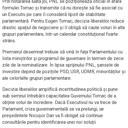
Prin hotărârea luată joi, PNL se poziționează oficial în afara
formulei Tomac și transmite că nu dorește să fie asociat cu
un Executiv pe care îl consideră lipsit de stabilitate
parlamentară. Pentru Eugen Tomac, decizia liberalilor reduce
drastic spațiul de negociere și îl obligă să caute voturi în alte
grupuri parlamentare, într-un calendar constituțional foarte
strâns.
Premierul desemnat trebuie să vină în fața Parlamentului cu
lista miniștrilor și programul de guvernare în termen de zece
zile de la nominalizare. În lipsa sprijinului PNL, șansele de
învestire depind de pozițiile PSD, USR, UDMR, minorităților și
ale celorlalte grupuri parlamentare.
Decizia liberalilor amplifică incertitudinea politică și pune
sub semnul întrebării capacitatea Guvernului Tomac de a
obține votul de încredere. Dacă Executivul nu va trece de
Parlament, criza guvernamentală se va prelungi, iar
președintele Nicușor Dan va fi obligat să continue
consultările pentru identificarea unei noi soluții.