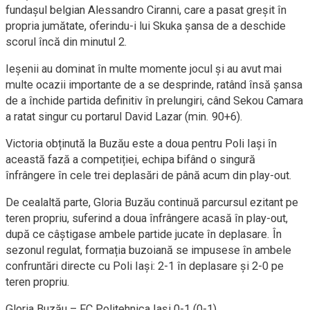
fundașul belgian Alessandro Ciranni, care a pasat greșit în
propria jumătate, oferindu-i lui Skuka șansa de a deschide
scorul încă din minutul 2.
Ieșenii au dominat în multe momente jocul și au avut mai
multe ocazii importante de a se desprinde, ratând însă șansa
de a închide partida definitiv în prelungiri, când Sekou Camara
a ratat singur cu portarul David Lazar (min. 90+6).
Victoria obținută la Buzău este a doua pentru Poli Iași în
această fază a competiției, echipa bifând o singură
înfrângere în cele trei deplasări de până acum din play-out.
De cealaltă parte, Gloria Buzău continuă parcursul ezitant pe
teren propriu, suferind a doua înfrângere acasă în play-out,
după ce câștigase ambele partide jucate în deplasare. În
sezonul regulat, formația buzoiană se impusese în ambele
confruntări directe cu Poli Iași: 2-1 în deplasare și 2-0 pe
teren propriu.
Gloria Buzău – FC Politehnica Iași 0-1 (0-1)