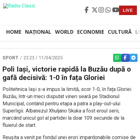
LIVE
HOME
NAȚIONAL
WORLD
ECONOMIE
CULTURĂ
L
SPORT
23:23 / 11/04/2025
WHATSAPP
FACEBO
TEL
Poli Iași, victorie rapidă la Buzău după o
gafă decisivă: 1-0 în fața Gloriei
Politehnica Iași s-a impus la limită, scor 1-0, în fața Gloriei
Buzău, într-un meci disputat vineri seară pe Stadionul
Municipal, contând pentru etapa a patra a play-out-ului
Superligii. Albanezul Xhuljano Skuka a fost eroul serii,
marcând unicul gol al partidei la doar 109 secunde de la
fluierul de start.
Reușita a venit pe fondul unei erori impardonabile comise de