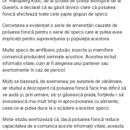
Dr. Hansjoerg Kunc, de la Școala de Științe Biologice de la
Queen’s, a declarat că au găsit dovezi clare că poluarea
fonică afectează toate cele șapte grupuri de specii.
Cercetarea a evidențiat o serie de amenințări cauzate de
poluarea fonică pentru o serie de specii care ar putea avea
implicații pentru supraviețuirea și populația acestora.
Multe specii de amfibieni, păsări, insecte și mamifere
comunică producând semnale acustice. Acestea includ
informații vitale, cum ar fi alegerea unui partener sau
avertismente în caz de pericol.
Mulți se bazează, de asemenea, pe sunetele de vânătoare,
iar studiul a descoperit că poluarea fonică face mai dificil să
se audă și, prin urmare, să-și găsească prada, forțându-i să
investească mai mult timp în aprovizionarea cu alimente,
ceea ce ar putea duce la o scădere a acestor specii.
Meta-studiu avertizează că, dacă poluarea fonică reduce
capacitatea de a comunica aceste informații vitale, aceasta