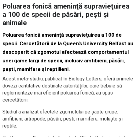
Poluarea fonică ameninţă supravieţuirea
a 100 de specii de păsări, pești şi
animale
Poluarea fonică ameninţă supravieţuirea a 100 de
specii. Cercetătorii de la Queen’s University Belfast au
descoperit că zgomotul afectează comportamentul
unei game largi de specii, inclusiv amfibieni, păsări,
pești, mamifere și reptilieni.
Acest meta-studiu, publicat în Biology Letters, oferă primele
dovezi cantitative destinate autorităților, care trebuie să
reglementeze mai eficient poluarea fonică, au spus
cercetătorii.
Studiul a analizat efectele zgomotului pe șapte grupe:
amfibieni, artropode, păsări, pești, mamifere, moluște și
reptile.