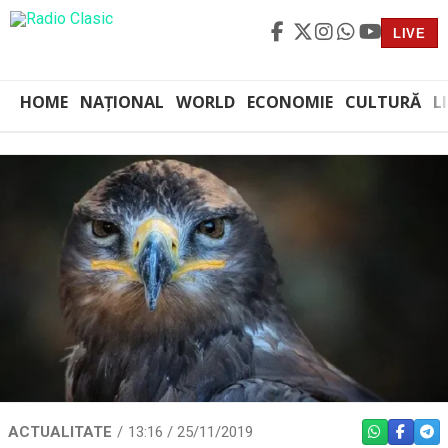
LIVE
HOME
NAȚIONAL
WORLD
ECONOMIE
CULTURĂ
L
ACTUALITATE
13:16 / 25/11/2019
WHATSAPP
FACEBO
TEL