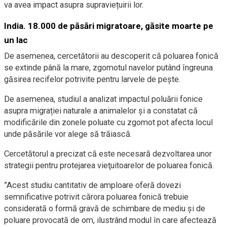
va avea impact asupra supraviețuirii lor.
India. 18.000 de păsări migratoare, găsite moarte pe
un lac
De asemenea, cercetătorii au descoperit că poluarea fonică
se extinde până la mare, zgomotul navelor putând îngreuna
găsirea recifelor potrivite pentru larvele de pește.
De asemenea, studiul a analizat impactul poluării fonice
asupra migrației naturale a animalelor și a constatat că
modificările din zonele poluate cu zgomot pot afecta locul
unde păsările vor alege să trăiască.
Cercetătorul a precizat că este necesară dezvoltarea unor
strategii pentru protejarea vieţuitoarelor de poluarea fonică.
”Acest studiu cantitativ de amploare oferă dovezi
semnificative potrivit cărora poluarea fonică trebuie
considerată o formă gravă de schimbare de mediu şi de
poluare provocată de om, ilustrând modul în care afectează