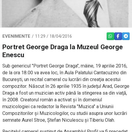
EVENIMENTE
11:29 / 18/04/2016
WHATSAPP
FACEBO
TEL
Portret George Draga la Muzeul George
Enescu
Sub genericul "Portret George Draga", mâine, 19 aprilie 2016,
de la ora 18.00 va avea loc, în Aula Palatului Cantacuzino din
Bucureşti, un recital cameral cu lucrări din creaţia acestui
compozitor. Născut în 26 aprilie 1935 în judeţul Arad, George
Draga a fost un muzician activ până la stingerea sa din viaţă,
în 2008. Creatorul român a activat şi în domeniul
muzicologiei ca redactor la Revista "Muzica" a Uniunii
Compozitorilor şi Muzicologilor, cu studii asupra unor lucrări
semnate Aurel Stroe, Ştefan Niculescu şi Tiberiu Olah.
Recitalul cameral susţinut de Ansamblul Profil va fi precedat