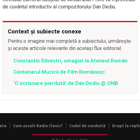
de cuvântul introductiv al compozitorului Dan Dediu.
Context și subiecte conexe
Pentru o imagine mai completă a subiectului, urmărește
și aceste articole relevante din același flux editorial.
Constantin Silvestri, omagiat la Ateneul Român
Centenarul Muzicii de Film Românesc
‘O scrisoare pierdută’ de Dan Dediu @ ONB
tate
Cum ascult Radio Clasic?
Codul de conduită
Drept la repli