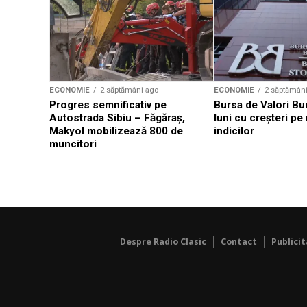
ECONOMIE
2 săptămâni ago
ECONOMIE
2 săptămân
Progres semnificativ pe
Bursa de Valori Bu
Autostrada Sibiu – Făgăraş,
luni cu creșteri pe
Makyol mobilizează 800 de
indicilor
muncitori
Despre Radio Clasic
Contact
Publici