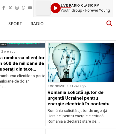
LIVE RADIO CLASIC FM
Youth Group - Forever Young
SPORT
RADIO
rstock
2 ore ago
 rambursa clienților
in 600 de milioane de
uperați din taxe
ambursa clienților o parte
ilioane de dolari
ECONOMIE
11 ore ago
n...
România solicită ajutor de
urgență Ucrainei pentru
energie electrică în contextul
crizei energetice
România solicită ajutor de urgență
Ucrainei pentru energie electrică
România a declarat stare de...