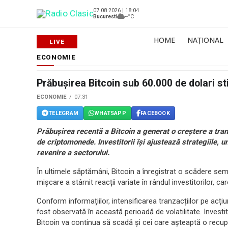
07.08.2026 | 18:04
Bucuresti
--°C
HOME
NAȚIONAL
ECONOMIE
Prăbușirea Bitcoin sub 60.000 de dolari st
ECONOMIE
07:31
TELEGRAM
WHATSAPP
FACEBOOK
Prăbușirea recentă a Bitcoin a generat o creștere a tranz
de criptomonede. Investitorii își ajustează strategiile, un
revenire a sectorului.
În ultimele săptămâni, Bitcoin a înregistrat o scădere se
mișcare a stârnit reacții variate în rândul investitorilor, ca
Conform informațiilor, intensificarea tranzacțiilor pe acț
fost observată în această perioadă de volatilitate. Investito
Bitcoin va continua să scadă și cei care așteaptă o recupe