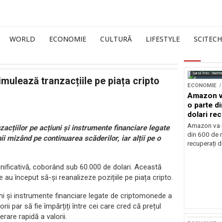
WORLD
ECONOMIE
CULTURĂ
LIFESTYLE
SCITECH
Sursă foto: Shutte
imulează tranzacțiile pe piața cripto
ECONOMIE
Amazon va
o parte d
dolari rec
vamale
Amazon va r
acțiilor pe acțiuni și instrumente financiare legate
din 600 de m
ii mizând pe continuarea scăderilor, iar alții pe o
recuperați di
mnificativă, coborând sub 60.000 de dolari. Această
re au început să-și reanalizeze pozițiile pe piața cripto.
iuni și instrumente financiare legate de criptomonede a
rii par să fie împărțiți între cei care cred că prețul
rare rapidă a valorii.