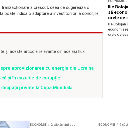
ECONOMIE
Ilie Bolo
de tranzacționare a crescut, ceea ce sugerează o
să econo
sta poate indica o adaptare a investitorilor la condițiile
orele de 
Ilie Bolojan
economiseas
orele de sea
 și aceste articole relevante din același flux
spre aprovizionarea cu energie din Ucraina
că și în cazurile de corupție
articipații private la Cupa Mondială
ECONOMIE
2 săptămâni ago
ECONOMIE
2 săp