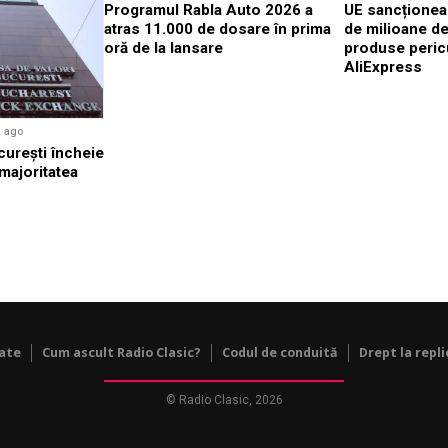
Programul Rabla Auto 2026 a
UE sancționea
atras 11.000 de dosare în prima
de milioane d
oră de la lansare
produse peric
AliExpress
i ago
cureşti încheie
 majoritatea
tate
Cum ascult Radio Clasic?
Codul de conduită
Drept la repli
© Radio Clasic, 2026