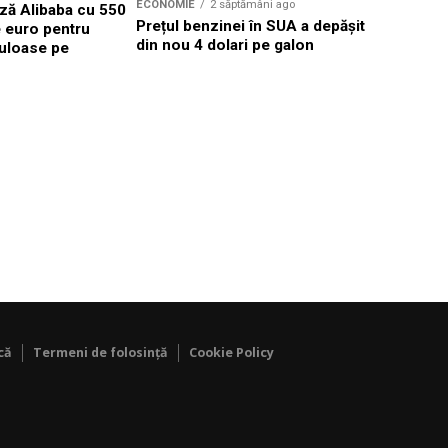
ECONOMIE
2 săptămâni ago
ză Alibaba cu 550
Eli Lilly 
Prețul benzinei în SUA a depășit
e euro pentru
pentru 2,8
din nou 4 dolari pe galon
uloase pe
intrând pe
că
Termeni de folosință
Cookie Policy