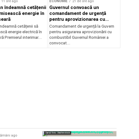
11 ore ago
ECONOMIE
21 de ore ago
jan îndeamnă cetățenii
Guvernul convoacă un
misească energie în
comandament de urgență
seară
pentru aprovizionarea cu
combustibil
 îndeamnă cetățenii să
Comandament de urgență la Guvern
că energie electrică în
pentru asigurarea aprovizionării cu
ră Premierul interimar...
combustibil Guvernul României a
convocat...
Sursă foto: Shutterstock
tămâni ago
ECONOMIE