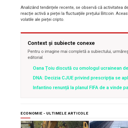
Analizând tendințele recente, se observă că activitatea 
reacție activă a pieței la fluctuațiile prețului Bitcoin. Acea
volatile ale pieței cripto.
Context și subiecte conexe
Pentru o imagine mai completă a subiectului, urmărește
editorial.
Oana Țoiu discută cu omologul ucrainean de
DNA: Decizia CJUE privind prescripția se apli
Infantino renunță la planul FIFA de a vinde p
ECONOMIE - ULTIMELE ARTICOLE