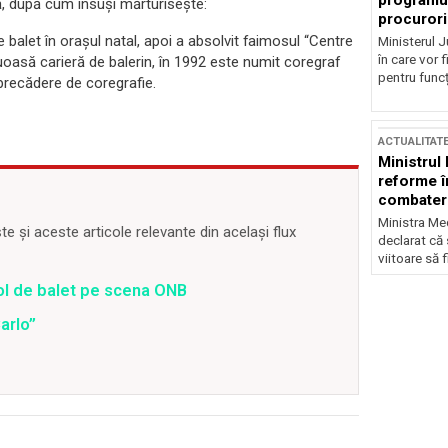
programul
ă, după cum însuși mărturisește:
procurori
 balet în orașul natal, apoi a absolvit faimosul “Centre
Ministerul Ju
în care vor f
uoasă carieră de balerin, în 1992 este numit coregraf
pentru funcți
 precădere de coregrafie.
ACTUALITAT
Ministrul
reforme î
combaterea
Ministra Med
 și aceste articole relevante din același flux
declarat că
viitoare să 
ol de balet pe scena ONB
arlo”