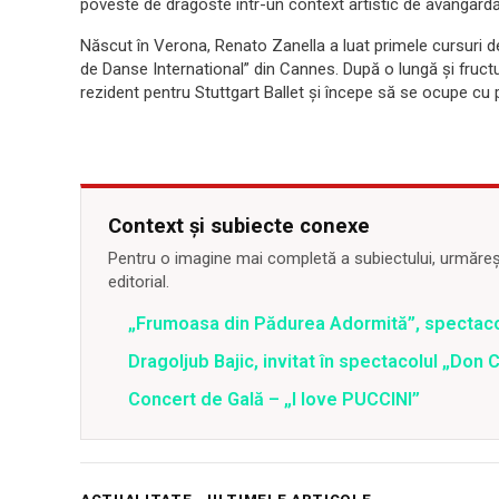
poveste de dragoste într-un context artistic de avangard
Născut în Verona, Renato Zanella a luat primele cursuri de
de Danse International” din Cannes. După o lungă și fruct
rezident pentru Stuttgart Ballet și începe să se ocupe cu
Context și subiecte conexe
Pentru o imagine mai completă a subiectului, urmărește
editorial.
„Frumoasa din Pădurea Adormită”, spectac
Dragoljub Bajic, invitat în spectacolul „Don C
Concert de Gală – „I love PUCCINI”