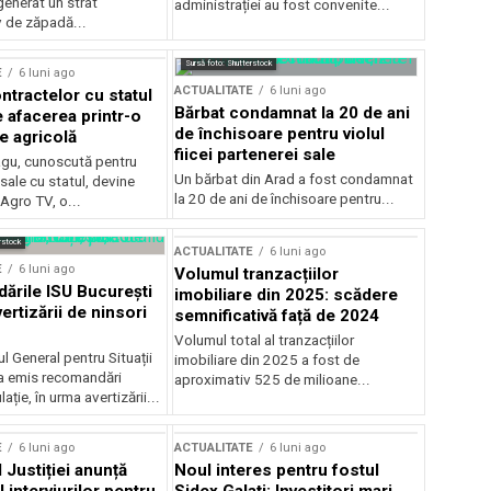
generat un strat
administrației au fost convenite...
v de zăpadă...
Sursă foto: Shutterstock
E
6 luni ago
ACTUALITATE
6 luni ago
ntractelor cu statul
Bărbat condamnat la 20 de ani
e afacerea printr-o
de închisoare pentru violul
e agricolă
fiicei partenerei sale
gu, cunoscută pentru
Un bărbat din Arad a fost condamnat
sale cu statul, devine
la 20 de ani de închisoare pentru...
 Agro TV, o...
rstock
ACTUALITATE
6 luni ago
E
6 luni ago
Volumul tranzacțiilor
rile ISU București
imobiliare din 2025: scădere
ertizării de ninsori
semnificativă față de 2024
Volumul total al tranzacțiilor
l General pentru Situații
imobiliare din 2025 a fost de
a emis recomandări
aproximativ 525 de milioane...
ție, în urma avertizării...
E
6 luni ago
ACTUALITATE
6 luni ago
 Justiției anunță
Noul interes pentru fostul