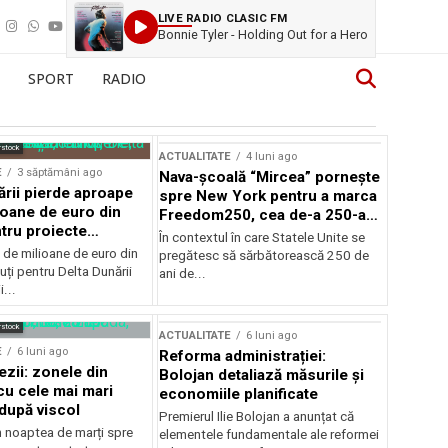
LIVE RADIO CLASIC FM
Bonnie Tyler - Holding Out for a Hero
SPORT
RADIO
rstock
ACTUALITATE
4 luni ago
E
3 săptămâni ago
Nava-școală “Mircea” pornește
ării pierde aproape
spre New York pentru a marca
ioane de euro din
Freedom250, cea de-a 250-a
tru proiecte
aniversare a Statelor Unite
În contextul în care Statele Unite se
de milioane de euro din
pregătesc să sărbătorească 250 de
ți pentru Delta Dunării
ani de...
...
rstock
ACTUALITATE
6 luni ago
E
6 luni ago
Reforma administrației:
ezii: zonele din
Bolojan detaliază măsurile și
u cele mai mari
economiile planificate
după viscol
Premierul Ilie Bolojan a anunțat că
n noaptea de marți spre
elementele fundamentale ale reformei