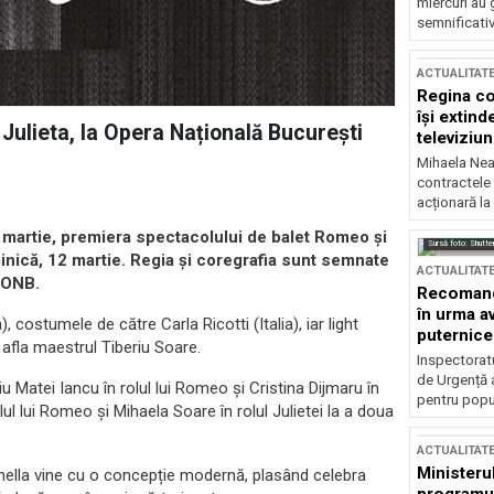
miercuri au 
semnificati
ACTUALITAT
Regina co
își extind
Julieta, la Opera Națională București
televiziun
Mihaela Nea
contractele 
acționară la
 martie, premiera spectacolului de balet Romeo şi
Sursă foto: Shutte
minică, 12 martie. Regia şi coregrafia sunt semnate
ACTUALITAT
i ONB.
Recomandă
în urma av
costumele de către Carla Ricotti (Italia), iar light
puternice
va afla maestrul Tiberiu Soare.
Inspectoratu
de Urgență 
iu Matei Iancu în rolul lui Romeo și Cristina Dijmaru în
pentru popula
lul lui Romeo și Mihaela Soare în rolul Julietei la a doua
ACTUALITAT
Ministerul
nella vine cu o concepție modernă, plasând celebra