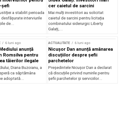
 interviurilor pentru
Sidex Galați: Investitori mari
-șefi
cer caietul de sarcini
stiției a stabilit perioada
Mai mulți investitori au solicitat
i desfășurate interviurile
caietul de sarcini pentru licitația
ile de...
combinatului siderurgic Liberty
Galați,...
E
6 luni ago
ACTUALITATE
6 luni ago
 Mediului anunță
Nicușor Dan anunță amânarea
n Romsilva pentru
discuțiilor despre șefii
 tăierilor ilegale
parchetelor
iului, Diana Buzoianu, a
Președintele Nicușor Dan a declarat
 speră ca săptămâna
că discuțiile privind numirile pentru
fie adoptată...
șefii parchetelor și serviciilor...