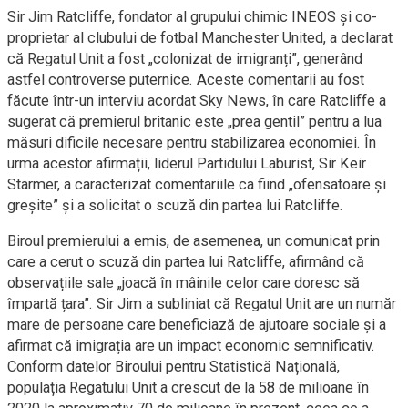
Sir Jim Ratcliffe, fondator al grupului chimic INEOS și co-
proprietar al clubului de fotbal Manchester United, a declarat
că Regatul Unit a fost „colonizat de imigranți”, generând
astfel controverse puternice. Aceste comentarii au fost
făcute într-un interviu acordat Sky News, în care Ratcliffe a
sugerat că premierul britanic este „prea gentil” pentru a lua
măsuri dificile necesare pentru stabilizarea economiei. În
urma acestor afirmații, liderul Partidului Laburist, Sir Keir
Starmer, a caracterizat comentariile ca fiind „ofensatoare și
greșite” și a solicitat o scuză din partea lui Ratcliffe.
Biroul premierului a emis, de asemenea, un comunicat prin
care a cerut o scuză din partea lui Ratcliffe, afirmând că
observațiile sale „joacă în mâinile celor care doresc să
împartă țara”. Sir Jim a subliniat că Regatul Unit are un număr
mare de persoane care beneficiază de ajutoare sociale și a
afirmat că imigrația are un impact economic semnificativ.
Conform datelor Biroului pentru Statistică Națională,
populația Regatului Unit a crescut de la 58 de milioane în