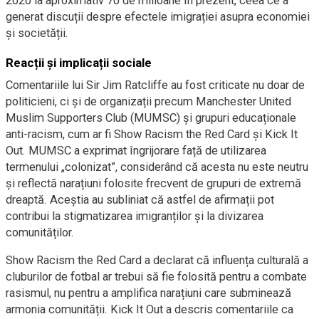
2020 la aproximativ 70 de milioane în prezent, ceea ce a
generat discuții despre efectele imigrației asupra economiei
și societății.
Reacții și implicații sociale
Comentariile lui Sir Jim Ratcliffe au fost criticate nu doar de
politicieni, ci și de organizații precum Manchester United
Muslim Supporters Club (MUMSC) și grupuri educaționale
anti-racism, cum ar fi Show Racism the Red Card și Kick It
Out. MUMSC a exprimat îngrijorare față de utilizarea
termenului „colonizat”, considerând că acesta nu este neutru
și reflectă narațiuni folosite frecvent de grupuri de extremă
dreaptă. Aceștia au subliniat că astfel de afirmații pot
contribui la stigmatizarea imigranților și la divizarea
comunităților.
Show Racism the Red Card a declarat că influența culturală a
cluburilor de fotbal ar trebui să fie folosită pentru a combate
rasismul, nu pentru a amplifica narațiuni care subminează
armonia comunității. Kick It Out a descris comentariile ca