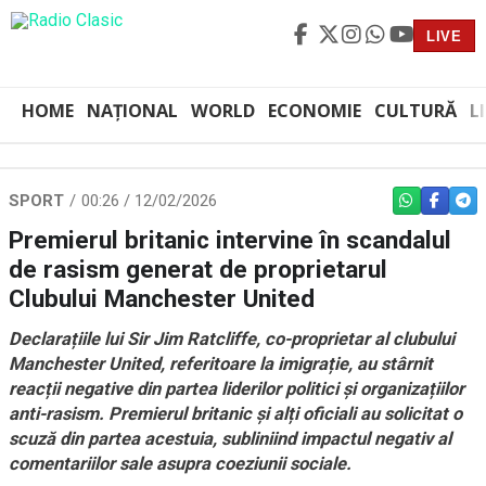
LIVE
HOME
NAȚIONAL
WORLD
ECONOMIE
CULTURĂ
L
SPORT
00:26 / 12/02/2026
WHATSAPP
FACEBO
TEL
Premierul britanic intervine în scandalul
de rasism generat de proprietarul
Clubului Manchester United
Declarațiile lui Sir Jim Ratcliffe, co-proprietar al clubului
Manchester United, referitoare la imigrație, au stârnit
reacții negative din partea liderilor politici și organizațiilor
anti-rasism. Premierul britanic și alți oficiali au solicitat o
scuză din partea acestuia, subliniind impactul negativ al
comentariilor sale asupra coeziunii sociale.