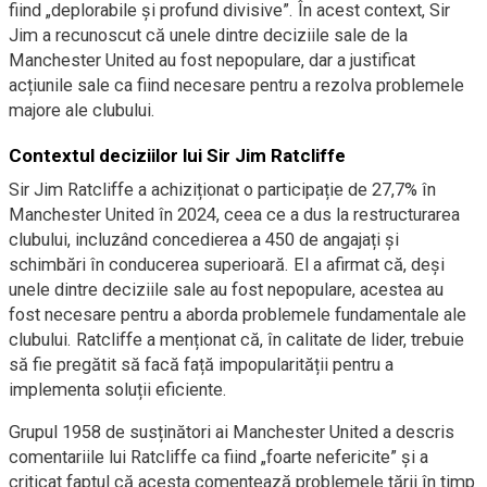
fiind „deplorabile și profund divisive”. În acest context, Sir
Jim a recunoscut că unele dintre deciziile sale de la
Manchester United au fost nepopulare, dar a justificat
acțiunile sale ca fiind necesare pentru a rezolva problemele
majore ale clubului.
Contextul deciziilor lui Sir Jim Ratcliffe
Sir Jim Ratcliffe a achiziționat o participație de 27,7% în
Manchester United în 2024, ceea ce a dus la restructurarea
clubului, incluzând concedierea a 450 de angajați și
schimbări în conducerea superioară. El a afirmat că, deși
unele dintre deciziile sale au fost nepopulare, acestea au
fost necesare pentru a aborda problemele fundamentale ale
clubului. Ratcliffe a menționat că, în calitate de lider, trebuie
să fie pregătit să facă față impopularității pentru a
implementa soluții eficiente.
Grupul 1958 de susținători ai Manchester United a descris
comentariile lui Ratcliffe ca fiind „foarte nefericite” și a
criticat faptul că acesta comentează problemele țării în timp