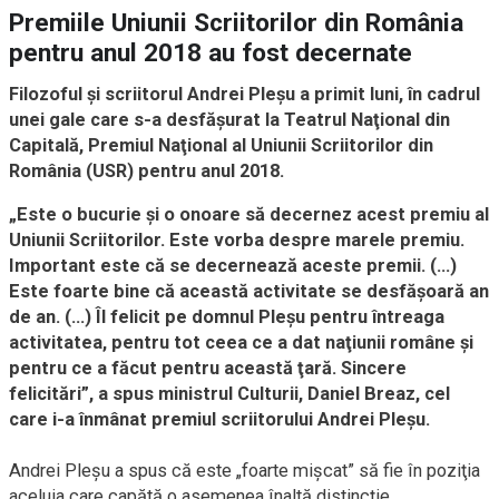
Premiile Uniunii Scriitorilor din România
pentru anul 2018 au fost decernate
Filozoful şi scriitorul Andrei Pleşu a primit luni, în cadrul
unei gale care s-a desfăşurat la Teatrul Naţional din
Capitală, Premiul Naţional al Uniunii Scriitorilor din
România (USR) pentru anul 2018.
„Este o bucurie şi o onoare să decernez acest premiu al
Uniunii Scriitorilor. Este vorba despre marele premiu.
Important este că se decernează aceste premii. (…)
Este foarte bine că această activitate se desfăşoară an
de an. (…) Îl felicit pe domnul Pleşu pentru întreaga
activitatea, pentru tot ceea ce a dat naţiunii române şi
pentru ce a făcut pentru această ţară. Sincere
felicitări”, a spus ministrul Culturii, Daniel Breaz, cel
care i-a înmânat premiul scriitorului Andrei Pleşu.
Andrei Pleşu a spus că este „foarte mişcat” să fie în poziţia
aceluia care capătă o asemenea înaltă distincţie.