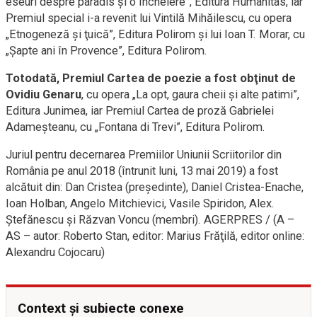
eseuri despre paradis şi o încheiere”, Editura Humanitas, iar
Premiul special i-a revenit lui Vintilă Mihăilescu, cu opera
„Etnogeneză şi ţuică”, Editura Polirom şi lui Ioan T. Morar, cu
„Şapte ani în Provence”, Editura Polirom.
Totodată, Premiul Cartea de poezie a fost obţinut de
Ovidiu Genaru
, cu opera „La opt, gaura cheii şi alte patimi”,
Editura Junimea, iar Premiul Cartea de proză Gabrielei
Adameşteanu, cu „Fontana di Trevi”, Editura Polirom.
Juriul pentru decernarea Premiilor Uniunii Scriitorilor din
România pe anul 2018 (întrunit luni, 13 mai 2019) a fost
alcătuit din: Dan Cristea (preşedinte), Daniel Cristea-Enache,
Ioan Holban, Angelo Mitchievici, Vasile Spiridon, Alex.
Ştefănescu şi Răzvan Voncu (membri). AGERPRES / (A –
AS – autor: Roberto Stan, editor: Marius Frăţilă, editor online:
Alexandru Cojocaru)
Context și subiecte conexe