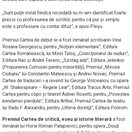
„Sunt puţin mirat fiindcă niciodată nu m-am identificat foarte
precis cu profesiunea de scriitor, pentru că pur şi simplu
este o profesiune cu contur difuz”, a spus Pleşu.
Premiul Cartea de debut le-a fost înmânat scriitoarei Irina
Roxana Georgescu, pentru „Noţiuni elementare”; Editura
Cartea Românească, lui Mirel Taloş, „Colecţionarul de nuduri”,
Editura Rao şi André Ferenc, „Szotag adó”, Editura Jelenkor
(Propunerea Comisiei pentru minorităţi); Premiul „Mircea
Ciobanu” lui Constantin Mateescu şi Andrei Novac; Premiul
Cartea de traduceri i-a revenit lui George Volceanov, cu opera
„W. Shakespeare – Regele Lear”, Editura Tracus Arte; Premiul
Cartea pentru copii şi tineret Adinei Rosetti, pentru „Povestea
kendamei pierdute”, Editura Arthur; Premiul Cartea de teatru
lui Radu F. Alexandru, pentru „Ultima dorinţă”, Editura Polirom.
Premiul Cartea de critică, eseu şi istorie literară
a fost
înmânat lui Horia Roman Patapievici, pentru opera „Două