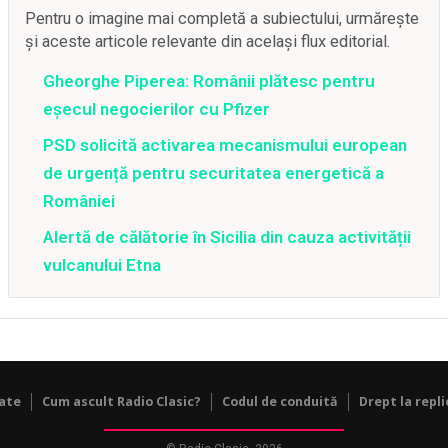
Pentru o imagine mai completă a subiectului, urmărește
și aceste articole relevante din același flux editorial.
Gheorghe Piperea: Românii plătesc pentru
eșecul negocierilor cu Pfizer
PSD solicită activarea mecanismului european
de urgență pentru securitatea energetică a
României
Alertă de călătorie în Sicilia din cauza activității
vulcanului Etna
tate
Cum ascult Radio Clasic?
Codul de conduită
Drept la repli