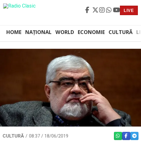
LIVE
HOME
NAȚIONAL
WORLD
ECONOMIE
CULTURĂ
L
CULTURĂ
08:37 / 18/06/2019
WHATSAPP
FACEBO
TEL