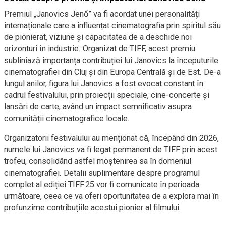
Premiul „Janovics Jenő” va fi acordat unei personalități
internaționale care a influențat cinematografia prin spiritul său
de pionierat, viziune și capacitatea de a deschide noi
orizonturi în industrie. Organizat de TIFF, acest premiu
subliniază importanța contribuției lui Janovics la începuturile
cinematografiei din Cluj și din Europa Centrală și de Est. De-a
lungul anilor, figura lui Janovics a fost evocat constant în
cadrul festivalului, prin proiecții speciale, cine-concerte și
lansări de carte, având un impact semnificativ asupra
comunității cinematografice locale.
Organizatorii festivalului au menționat că, începând din 2026,
numele lui Janovics va fi legat permanent de TIFF prin acest
trofeu, consolidând astfel moștenirea sa în domeniul
cinematografiei. Detalii suplimentare despre programul
complet al ediției TIFF.25 vor fi comunicate în perioada
următoare, ceea ce va oferi oportunitatea de a explora mai în
profunzime contribuțiile acestui pionier al filmului.