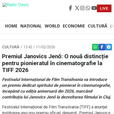
LIVE
HOME
NAȚIONAL
WORLD
ECONOMIE
CULTURĂ
L
CULTURĂ
13:42 / 11/02/2026
WHATSAPP
FACEBO
TEL
Premiul Janovics Jenő: O nouă distincție
pentru pionieratul în cinematografie la
TIFF 2026
Festivalul Internațional de Film Transilvania va introduce
un premiu dedicat spiritului de pionierat în cinematografie,
începând cu ediția aniversară din 2026, marcând
contribuția lui Janovics Jenő la dezvoltarea filmului în Cluj.
Festivalul Internațional de Film Transilvania (TIFF) a anunțat
instituirea unui nou premiu oficial, denumit „Premiul Janovics