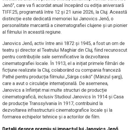
Jenő”, care va fi acordat anual începând cu ediția aniversară
TIFF.25, programată între 12 și 21 iunie 2026, la Cluj. Această
distincție este dedicată memoriei lui Janovics Jenő, o
personalitate marcantă a cinematografiei clujene și un pionier
al filmului în această regiune.
Janovics Jenő, activ între anii 1872 și 1945, a fost un om de
teatru și director al Teatrului Maghiar din Cluj, fiind recunoscut
pentru contribuțiile sale semnificative la dezvoltarea
cinematografiei locale. În 1913, el a inițiat primele filmări de
ficțiune realizate la Cluj, colaborând cu compania franceză
Pathé pentru producția filmului „Sárga csikó” (Mânzul șarg),
care a avut o circulație internațională. De asemenea,
Janovics a înființat mai multe structuri de producție
cinematografică, inclusiv Studioul Janovics în 1914 și Casa
de producție Transsylvania în 1917, contribuind la
dezvoltarea infrastructurii cinematografice locale și la
formarea echipelor tehnice și a actorilor de film.
Detalii despre premiu și impactul lui Janovics Jenő