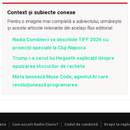
Context și subiecte conexe
Pentru o imagine mai completă a subiectului, urmărește
și aceste articole relevante din același flux editorial.
Nadia Comăneci va deschide TIFF 2026 cu
proiecții speciale la Cluj-Napoca
Trump i-a cerut lui Hegseth explicații despre
epuizarea stocurilor de rachete
Meta lansează Muse Code, agentul AI care
revoluționează programarea
tate
Cum ascult Radio Clasic?
Codul de conduită
Drept la repli