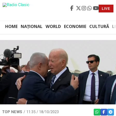
LIVE
HOME
NAȚIONAL
WORLD
ECONOMIE
CULTURĂ
L
TOP NEWS
11:35 / 18/10/2023
WHATSAPP
FACEBO
TEL