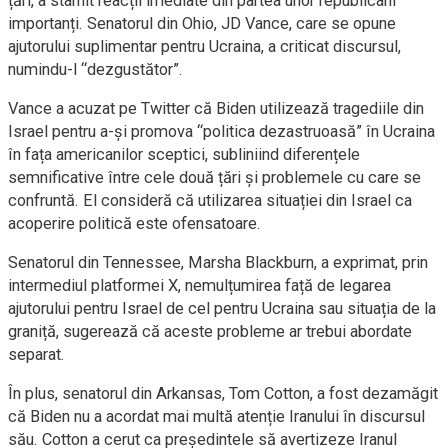
țări, a stârnit reacții imediate din partea unor republicani
importanți. Senatorul din Ohio, JD Vance, care se opune
ajutorului suplimentar pentru Ucraina, a criticat discursul,
numindu-l “dezgustător”.
Vance a acuzat pe Twitter că Biden utilizează tragediile din
Israel pentru a-și promova “politica dezastruoasă” în Ucraina
în fața americanilor sceptici, subliniind diferențele
semnificative între cele două țări și problemele cu care se
confruntă. El consideră că utilizarea situației din Israel ca
acoperire politică este ofensatoare.
Senatorul din Tennessee, Marsha Blackburn, a exprimat, prin
intermediul platformei X, nemulțumirea față de legarea
ajutorului pentru Israel de cel pentru Ucraina sau situația de la
graniță, sugerează că aceste probleme ar trebui abordate
separat.
În plus, senatorul din Arkansas, Tom Cotton, a fost dezamăgit
că Biden nu a acordat mai multă atenție Iranului în discursul
său. Cotton a cerut ca președintele să avertizeze Iranul