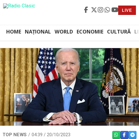
LIVE
HOME
NAȚIONAL
WORLD
ECONOMIE
CULTURĂ
L
TOP NEWS
04:39 / 20/10/2023
WHATSAPP
FACEBO
TEL