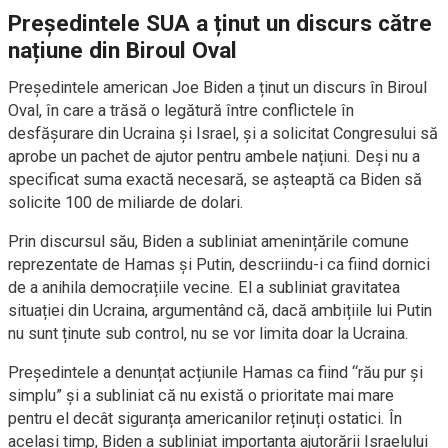
Președintele SUA a ținut un discurs către
națiune din Biroul Oval
Președintele american Joe Biden a ținut un discurs în Biroul
Oval, în care a trăsă o legătură între conflictele în
desfășurare din Ucraina și Israel, și a solicitat Congresului să
aprobe un pachet de ajutor pentru ambele națiuni. Deși nu a
specificat suma exactă necesară, se așteaptă ca Biden să
solicite 100 de miliarde de dolari.
Prin discursul său, Biden a subliniat amenințările comune
reprezentate de Hamas și Putin, descriindu-i ca fiind dornici
de a anihila democrațiile vecine. El a subliniat gravitatea
situației din Ucraina, argumentând că, dacă ambițiile lui Putin
nu sunt ținute sub control, nu se vor limita doar la Ucraina.
Președintele a denunțat acțiunile Hamas ca fiind “rău pur și
simplu” și a subliniat că nu există o prioritate mai mare
pentru el decât siguranța americanilor reținuți ostatici. În
același timp, Biden a subliniat importanța ajutorării Israelului