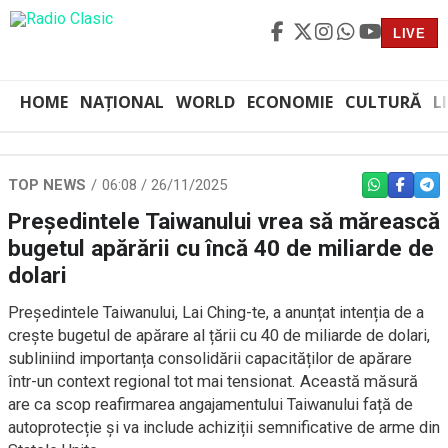
LIVE
HOME
NAȚIONAL
WORLD
ECONOMIE
CULTURĂ
L
TOP NEWS
06:08 / 26/11/2025
WHATSAPP
FACEBO
TEL
Președintele Taiwanului vrea să mărească
bugetul apărării cu încă 40 de miliarde de
dolari
Președintele Taiwanului, Lai Ching-te, a anunțat intenția de a
crește bugetul de apărare al țării cu 40 de miliarde de dolari,
subliniind importanța consolidării capacităților de apărare
într-un context regional tot mai tensionat. Această măsură
are ca scop reafirmarea angajamentului Taiwanului față de
autoprotecție și va include achiziții semnificative de arme din