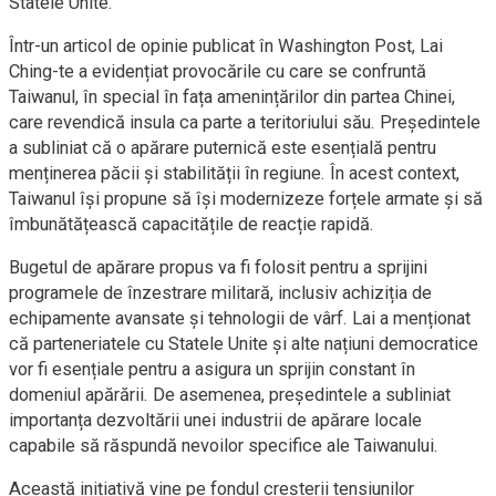
Statele Unite.
Într-un articol de opinie publicat în Washington Post, Lai
Ching-te a evidențiat provocările cu care se confruntă
Taiwanul, în special în fața amenințărilor din partea Chinei,
care revendică insula ca parte a teritoriului său. Președintele
a subliniat că o apărare puternică este esențială pentru
menținerea păcii și stabilității în regiune. În acest context,
Taiwanul își propune să își modernizeze forțele armate și să
îmbunătățească capacitățile de reacție rapidă.
Bugetul de apărare propus va fi folosit pentru a sprijini
programele de înzestrare militară, inclusiv achiziția de
echipamente avansate și tehnologii de vârf. Lai a menționat
că parteneriatele cu Statele Unite și alte națiuni democratice
vor fi esențiale pentru a asigura un sprijin constant în
domeniul apărării. De asemenea, președintele a subliniat
importanța dezvoltării unei industrii de apărare locale
capabile să răspundă nevoilor specifice ale Taiwanului.
Această inițiativă vine pe fondul creșterii tensiunilor