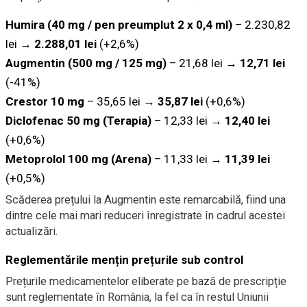
Humira (40 mg / pen preumplut 2 x 0,4 ml)
– 2.230,82
lei →
2.288,01 lei
(+2,6%)
Augmentin (500 mg / 125 mg)
– 21,68 lei →
12,71 lei
(-41%)
Crestor 10 mg
– 35,65 lei →
35,87 lei
(+0,6%)
Diclofenac 50 mg (Terapia)
– 12,33 lei →
12,40 lei
(+0,6%)
Metoprolol 100 mg (Arena)
– 11,33 lei →
11,39 lei
(+0,5%)
Scăderea prețului la Augmentin este remarcabilă, fiind una
dintre cele mai mari reduceri înregistrate în cadrul acestei
actualizări.
Reglementările mențin prețurile sub control
Prețurile medicamentelor eliberate pe bază de prescripție
sunt reglementate în România, la fel ca în restul Uniunii